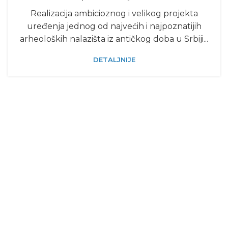
Realizacija ambicioznog i velikog projekta
uređenja jednog od najvećih i najpoznatijih
arheoloških nalazišta iz antičkog doba u Srbiji...
DETALJNIJE