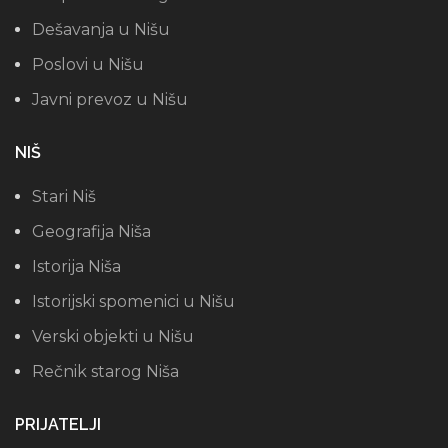
Dešavanja u Nišu
Poslovi u Nišu
Javni prevoz u Nišu
NIŠ
Stari Niš
Geografija Niša
Istorija Niša
Istorijski spomenici u Nišu
Verski objekti u Nišu
Rečnik starog Niša
PRIJATELJI