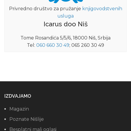
Privredno društvo za pružanje
knjigovodstvenih
usluga
Icarus doo Niš
Tome Rosandića 5/5/6, 18000 Niš, Srbija
Tel:
060 660 30 49
; 065 260 30 49
IZDVAJAMO
Magazin
Poznate Nišlije
Besplatni mali oglasi