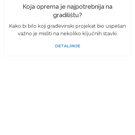
Koja oprema je najpotrebnija na
gradilištu?
Kako bi bilo koji građevinski projekat bio uspešan
važno je misliti na nekoliko ključnih stavki.
DETALJNIJE