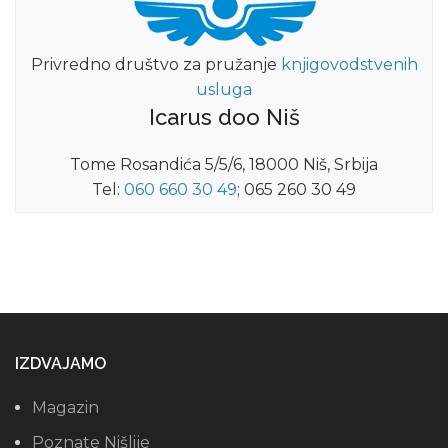
Privredno društvo za pružanje
knjigovodstvenih
usluga
Icarus doo Niš
Tome Rosandića 5/5/6, 18000 Niš, Srbija
Tel:
060 660 30 49
; 065 260 30 49
IZDVAJAMO
Magazin
Poznate Nišlije