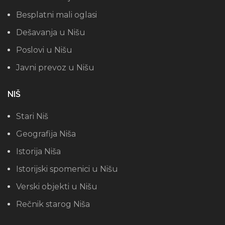
Besplatni mali oglasi
Dešavanja u Nišu
Poslovi u Nišu
Javni prevoz u Nišu
NIŠ
Stari Niš
Geografija Niša
Istorija Niša
Istorijski spomenici u Nišu
Verski objekti u Nišu
Rečnik starog Niša