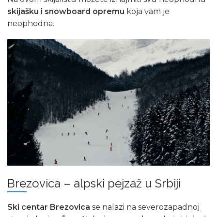
skijašku i snowboard opremu
koja vam je
neophodna.
Brezovica – alpski pejzaž u Srbiji
Ski centar Brezovica
se nalazi na severozapadnoj