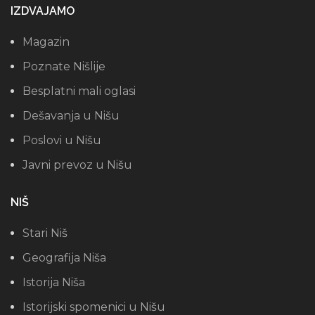
IZDVAJAMO
Magazin
Poznate Nišlije
Besplatni mali oglasi
Dešavanja u Nišu
Poslovi u Nišu
Javni prevoz u Nišu
NIŠ
Stari Niš
Geografija Niša
Istorija Niša
Istorijski spomenici u Nišu