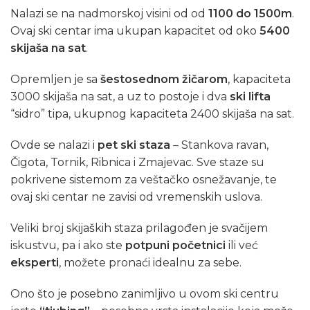
Nalazi se na nadmorskoj visini od od
1100 do 1500m
.
Ovaj ski centar ima ukupan kapacitet od oko
5400
skijaša na sat
.
Opremljen je sa
šestosednom žičarom
, kapaciteta
3000 skijaša na sat, a uz to postoje i dva
ski lifta
“sidro” tipa, ukupnog kapaciteta 2400 skijaša na sat.
Ovde se nalazi i
pet ski staza
– Stankova ravan,
Čigota, Tornik, Ribnica i Zmajevac. Sve staze su
pokrivene sistemom za veštačko osnežavanje, te
ovaj ski centar ne zavisi od vremenskih uslova.
Veliki broj skijaških staza prilagođen je svačijem
iskustvu, pa i ako ste
potpuni početnici
ili već
eksperti
, možete pronaći idealnu za sebe.
Ono što je posebno zanimljivo u ovom ski centru