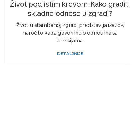
Život pod istim krovom: Kako graditi
skladne odnose u zgradi?
Život u stambenoj zgradi predstavlja izazov,
naročito kada govorimo o odnosima sa
komšijama.
DETALJNIJE