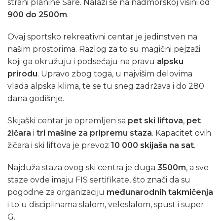
strani planine Šare. Nalazi se na nadmorskoj visini od
900 do 2500m
.
Ovaj sportsko rekreativni centar je jedinstven na
našim prostorima. Razlog za to su magični pejzaži
koji ga okružuju i podsećaju na pravu
alpsku
prirodu
. Upravo zbog toga, u najvišim delovima
vlada alpska klima, te se tu sneg zadržava i do 280
dana godišnje.
Skijaški centar je opremljen sa
pet ski liftova
,
pet
žičara
i
tri mašine za pripremu staza
. Kapacitet ovih
žičara i ski liftova je prevoz
10 000 skijaša na sat
.
Najduža staza ovog ski centra je duga
3500m
, a sve
staze ovde imaju FIS sertifikate, što znači da su
pogodne za organizaciju
međunarodnih takmičenja
i to u disciplinama slalom, veleslalom, spust i super
G.