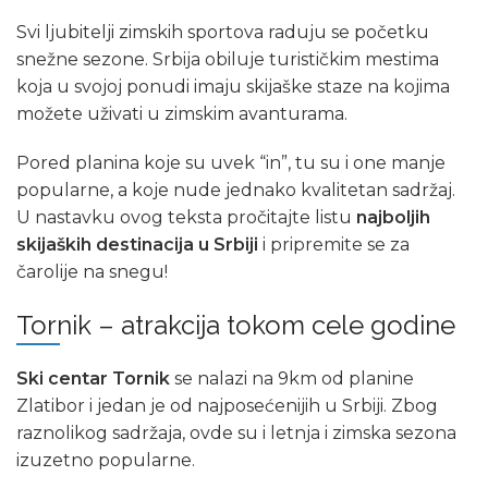
Svi ljubitelji zimskih sportova raduju se početku
snežne sezone. Srbija obiluje turističkim mestima
koja u svojoj ponudi imaju skijaške staze na kojima
možete uživati u zimskim avanturama.
Pored planina koje su uvek “in”, tu su i one manje
popularne, a koje nude jednako kvalitetan sadržaj.
U nastavku ovog teksta pročitajte listu
najboljih
skijaških destinacija u Srbiji
i pripremite se za
čarolije na snegu!
Tornik – atrakcija tokom cele godine
Ski centar Tornik
se nalazi na 9km od planine
Zlatibor i jedan je od najposećenijih u Srbiji. Zbog
raznolikog sadržaja, ovde su i letnja i zimska sezona
izuzetno popularne.