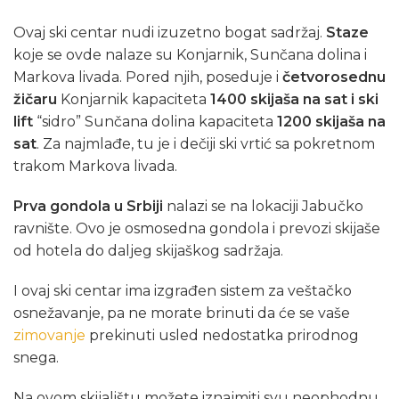
Ovaj ski centar nudi izuzetno bogat sadržaj.
Staze
koje se ovde nalaze su Konjarnik, Sunčana dolina i
Markova livada. Pored njih, poseduje i
četvorosednu
žičaru
Konjarnik kapaciteta
1400 skijaša na sat i ski
lift
“sidro” Sunčana dolina kapaciteta
1200 skijaša na
sat
. Za najmlađe, tu je i dečiji ski vrtić sa pokretnom
trakom Markova livada.
Prva gondola u Srbiji
nalazi se na lokaciji Jabučko
ravnište. Ovo je osmosedna gondola i prevozi skijaše
od hotela do daljeg skijaškog sadržaja.
I ovaj ski centar ima izgrađen sistem za veštačko
osnežavanje, pa ne morate brinuti da će se vaše
zimovanje
prekinuti usled nedostatka prirodnog
snega.
Na ovom skijalištu možete iznajmiti svu neophodnu