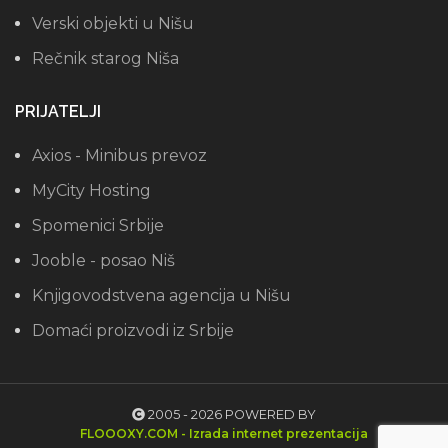
Verski objekti u Nišu
Rečnik starog Niša
PRIJATELJI
Axios - Minibus prevoz
MyCity Hosting
Spomenici Srbije
Jooble - posao Niš
Knjigovodstvena agencija u Nišu
Domaći proizvodi iz Srbije
2005 - 2026 POWERED BY
FLOOOXY.COM - Izrada internet prezentacija