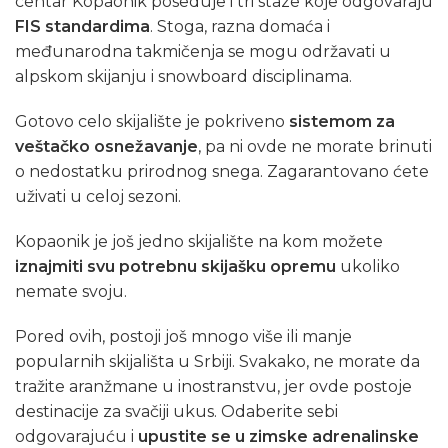
centar Kopaonik poseduje i tri staze koje odgovaraju
FIS standardima
. Stoga, razna domaća i
međunarodna takmičenja se mogu održavati u
alpskom skijanju i snowboard disciplinama.
Gotovo celo skijalište je pokriveno
sistemom za
veštačko osnežavanje
, pa ni ovde ne morate brinuti
o nedostatku prirodnog snega. Zagarantovano ćete
uživati u celoj sezoni.
Kopaonik je još jedno skijalište na kom možete
iznajmiti svu potrebnu skijašku opremu
ukoliko
nemate svoju.
Pored ovih, postoji još mnogo više ili manje
popularnih skijališta u Srbiji. Svakako, ne morate da
tražite aranžmane u inostranstvu, jer ovde postoje
destinacije za svačiji ukus. Odaberite sebi
odgovarajuću i
upustite se u zimske adrenalinske