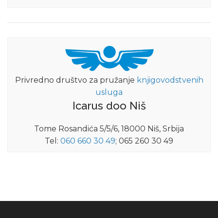
Privredno društvo za pružanje
knjigovodstvenih
usluga
Icarus doo Niš
Tome Rosandića 5/5/6, 18000 Niš, Srbija
Tel:
060 660 30 49
; 065 260 30 49