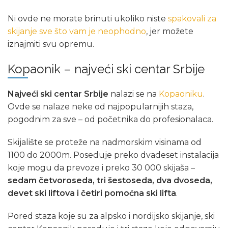
Ni ovde ne morate brinuti ukoliko niste
spakovali za
skijanje sve što vam je neophodno
, jer možete
iznajmiti svu opremu.
Kopaonik – najveći ski centar Srbije
Najveći ski centar Srbije
nalazi se na
Kopaoniku
.
Ovde se nalaze neke od najpopularnijih staza,
pogodnim za sve – od početnika do profesionalaca.
Skijalište se proteže na nadmorskim visinama od
1100 do 2000m. Poseduje preko dvadeset instalacija
koje mogu da prevoze i preko 30 000 skijaša –
sedam četvoroseda, tri šestoseda, dva dvoseda,
devet ski liftova i četiri pomoćna ski lifta
.
Pored staza koje su za alpsko i nordijsko skijanje, ski