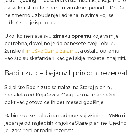
jeste
“tjubing”
– posebna vrsta instalacije koja može
da se koristi i u letnjem i u zimskom periodu. Pruža
neizmerno uzbuđenje i adrenalin svima koji se
odluče da je isprobaju.
Ukoliko nemate svu
zimsku opremu
koja vam je
potrebna, dovoljno je da ponesete svoju obuću –
ženske ili
muške čizme za zimu
, a ostalu opremu
kao što su skafanderi, kacige i skije možete iznajmiti.
Babin zub – bajkovit prirodni rezervat
Skijalište Babin zub se nalazi na Staroj planini,
nedaleko od Knjaževca. Ova planina ima snežni
pokrivač gotovo celih pet meseci godišnje.
Babin zub se nalazi na nadmorskoj visini od
1758m
i
jedan je od najlepših krajolika Stare planine. Ujedno
je i zaštićeni prirodni rezervat.