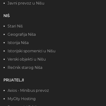
Javni prevoz u Nišu
NIŠ
Stari Niš
Geografija Niša
Istorija Niša
Istorijski spomenici u Nišu
Verski objekti u Nišu
Rečnik starog Niša
PRIJATELJI
Axios - Minibus prevoz
MyCity Hosting