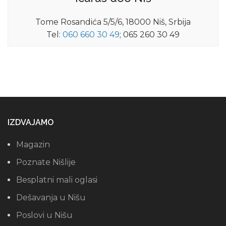
Tome Rosandića 5/5/6, 18000 Niš, Srbija
Tel:
060 660 30 49
; 065 260 30 49
IZDVAJAMO
Magazin
Poznate Nišlije
Besplatni mali oglasi
Dešavanja u Nišu
Poslovi u Nišu