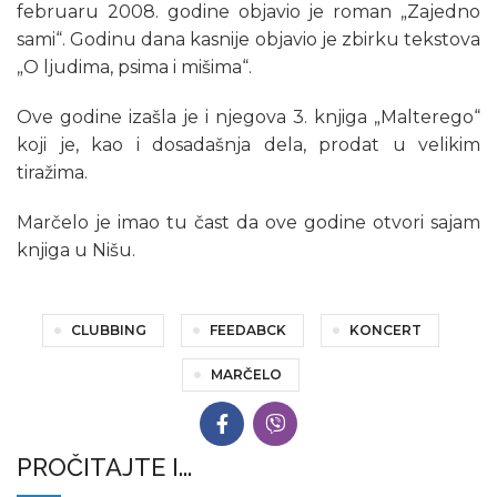
februaru 2008. godine objavio je roman „Zajedno
sami“. Godinu dana kasnije objavio je zbirku tekstova
„O ljudima, psima i mišima“.
Ove godine izašla je i njegova 3. knjiga „Malterego“
koji je, kao i dosadašnja dela, prodat u velikim
tiražima.
Marčelo je imao tu čast da ove godine otvori sajam
knjiga u Nišu.
CLUBBING
FEEDABCK
KONCERT
MARČELO
PROČITAJTE I...