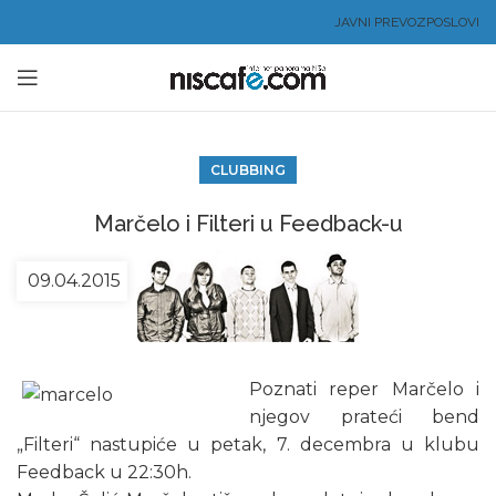
JAVNI PREVOZ
POSLOVI
CLUBBING
Marčelo i Filteri u Feedback-u
09.04.2015
Poznati reper Marčelo i
njegov prateći bend
„Filteri“ nastupiće u petak, 7. decembra u klubu
Feedback u 22:30h.