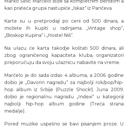
Marko Šelić Marčelo stiže sa kompletnim bendom a
kao prateća grupa nastupiće „Iskaz“ iz Pančeva.
Karte su u pretprodaji po ceni od 500 dinara, a
možete ih kupiti u radnjama „Vintage shop“,
„Bioskop Kupina“ i „Hostel Niš“.
Na ulazu će karta takodje koštati 500 dinara, ali
zbog ograničenog kapaciteta kluba, organizatori
preporučuju da svoju ulaznicu nabavite na vreme.
Marčelo je do sada izdao 4 albuma, a 2006 godine
dobio je „Davorin nagradu“ za najbolji rok/pop/hip-
hop album iz Srbije (Puzzle Shock!). Juna 2009.
dobio je regionalnu nagradu „Indexi“ u kategoriji
najbolji hip-hop album godine (Treća strana
medalje).
Pored muzike uspešno se bavi pisanjem proze. U