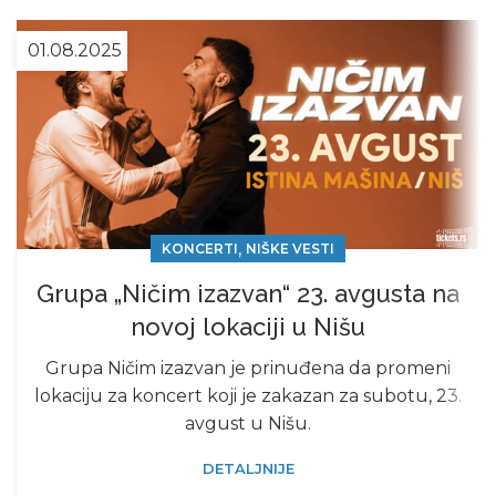
01.08.2025
,
KONCERTI
NIŠKE VESTI
Grupa „Ničim izazvan“ 23. avgusta na
novoj lokaciji u Nišu
Grupa Ničim izazvan je prinuđena da promeni
lokaciju za koncert koji je zakazan za subotu, 23.
avgust u Nišu.
DETALJNIJE