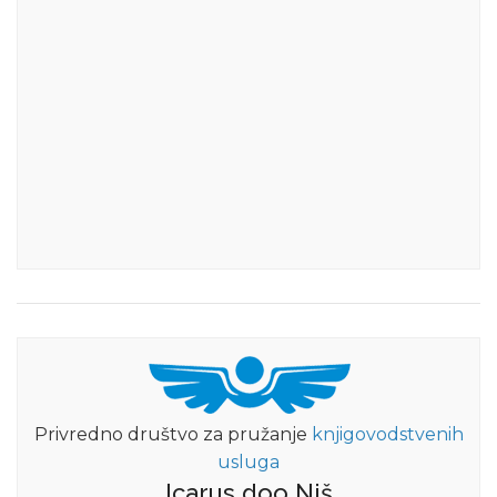
Privredno društvo za pružanje
knjigovodstvenih
usluga
Icarus doo Niš