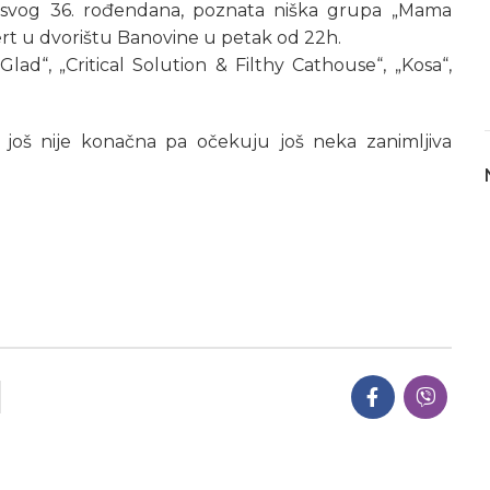
svog 36. rođendana, poznata niška grupa „Mama
rt u dvorištu Banovine u petak od 22h.
lad“, „Critical Solution & Filthy Cathouse“, „Kosa“,
 još nije konačna pa očekuju još neka zanimljiva