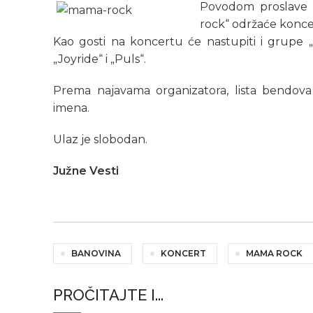
Povodom proslave 
rock“ održaće konce
Kao gosti na koncertu će nastupiti i grupe „G
„Joyride“ i „Puls“.
Prema najavama organizatora, lista bendova
imena.
Ulaz je slobodan.
Južne Vesti
BANOVINA
KONCERT
MAMA ROCK
PROČITAJTE I...