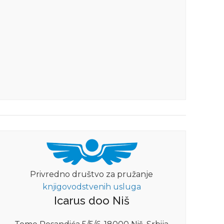
Privredno društvo za pružanje
knjigovodstvenih usluga
Icarus doo Niš