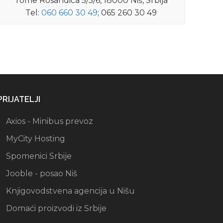
Tome Rosandića 5/5/6, 18000 Niš, Srbija
Tel:
060 660 30 49
; 065 260 30 49
PRIJATELJI
Axios - Minibus prevoz
MyCity Hosting
Spomenici Srbije
Jooble - posao Niš
Knjigovodstvena agencija u Nišu
Domaći proizvodi iz Srbije