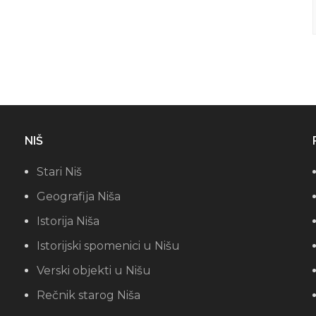
NIŠ
Stari Niš
Geografija Niša
Istorija Niša
Istorijski spomenici u Nišu
Verski objekti u Nišu
Rečnik starog Niša