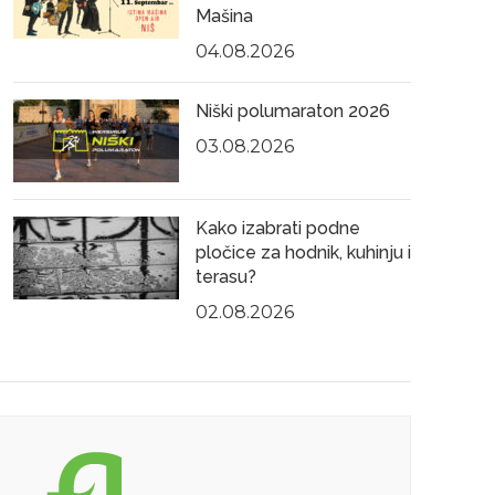
Mašina
22.04.2025
04.08.2026
10.0
Niški polumaraton 2026
03.08.2026
,
Kako izabrati podne
KONCERTI
NIŠKE VESTI
pločice za hodnik, kuhinju i
Laibach 25. jula u Nišu nakon 7
D
terasu?
godina
02.08.2026
Laibach će nakon 7 godina održati
samostalni koncert u Nišu, u petak, 25.
Jula u Dvorištu Univerziteta – Banovina.
DETALJNIJE