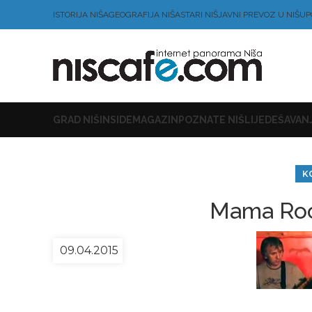
ISTORIJA NIŠA
GEOGRAFIJA NIŠA
STARI NIŠ
JAVNI PREVOZ U NIŠU
P
GRAD NIŠ
INSIDE
MAGAZIN
POZNATE NIŠLIJE
DEŠAVANJ
K
Mama Roc
09.04.2015