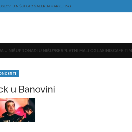
OSLOVI U NIŠU
FOTO GALERIJA
MARKETING
A U NIŠU
PRONAĐI U NIŠU?
BESPLATNI MALI OGLASI
NISCAFE TIM
ONCERTI
k u Banovini