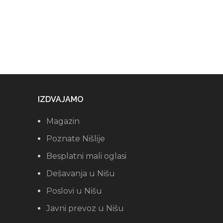
IZDVAJAMO
Magazin
Poznate Nišlije
Besplatni mali oglasi
Dešavanja u Nišu
Poslovi u Nišu
Javni prevoz u Nišu