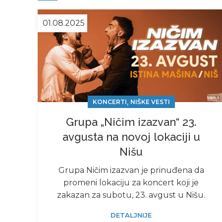
01.08.2025
,
KONCERTI
NIŠKE VESTI
Grupa „Ničim izazvan“ 23.
avgusta na novoj lokaciji u
Nišu
Grupa Ničim izazvan je prinuđena da
promeni lokaciju za koncert koji je
zakazan za subotu, 23. avgust u Nišu.
DETALJNIJE