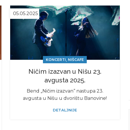
05.05.2025
,
KONCERTI
NIŠCAFE
Ničim izazvan u Nišu 23.
avgusta 2025.
Bend „Ničim izazvan“ nastupa 23.
avgusta u Nišu u dvorištu Banovine!
DETALJNIJE