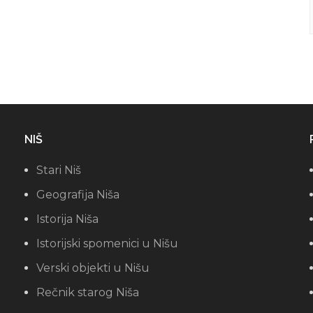
NIŠ
Stari Niš
Geografija Niša
Istorija Niša
Istorijski spomenici u Nišu
Verski objekti u Nišu
Rečnik starog Niša