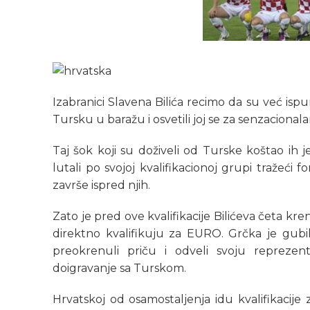
Izabranici Slavena Bilića recimo da su već ispu
Tursku u baražu i osvetili joj se za senzaciona
Taj šok koji su doživeli od Turske koštao ih 
lutali po svojoj kvalifikacionoj grupi tražeći 
završe ispred njih.
Zato je pred ove kvalifikacije Bilićeva četa kre
direktno kvalifikuju za EURO. Grčka je gubil
preokrenuli priču i odveli svoju repreze
doigravanje sa Turskom.
Hrvatskoj od osamostaljenja idu kvalifikacije