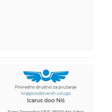
Privredno društvo za pružanje
knjigovodstvenih usluga
Icarus doo Niš