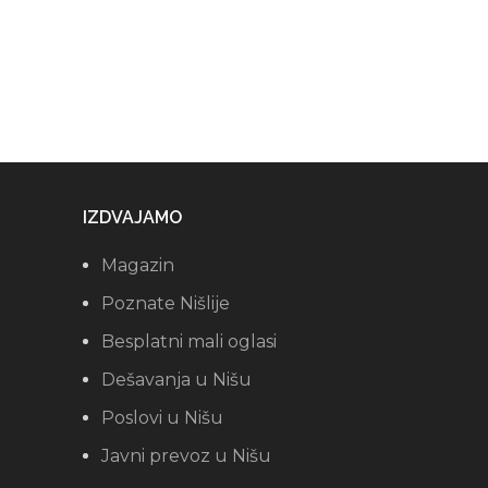
IZDVAJAMO
Magazin
Poznate Nišlije
Besplatni mali oglasi
Dešavanja u Nišu
Poslovi u Nišu
Javni prevoz u Nišu