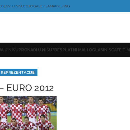
OSLOVI U NIŠU
FOTO GALERIJA
MARKETING
A U NIŠU
PRONAĐI U NIŠU?
BESPLATNI MALI OGLASI
NISCAFE TIM
- REPREZENTACIJE
 – EURO 2012