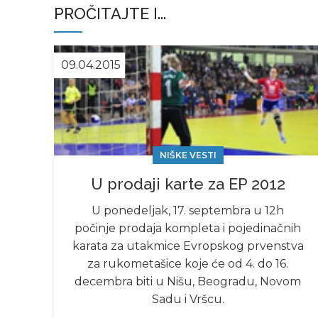
PROČITAJTE I...
09.04.2015
NIŠKE VESTI
U prodaji karte za EP 2012
U ponedeljak, 17. septembra u 12h
počinje prodaja kompleta i pojedinačnih
karata za utakmice Evropskog prvenstva
za rukometašice koje će od 4. do 16.
decembra biti u Nišu, Beogradu, Novom
Sadu i Vršcu.