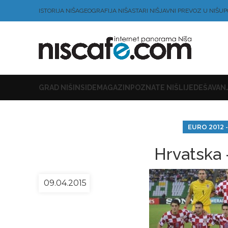
ISTORIJA NIŠA
GEOGRAFIJA NIŠA
STARI NIŠ
JAVNI PREVOZ U NIŠU
P
GRAD NIŠ
INSIDE
MAGAZIN
POZNATE NIŠLIJE
DEŠAVANJ
EURO 2012 
Hrvatska
09.04.2015