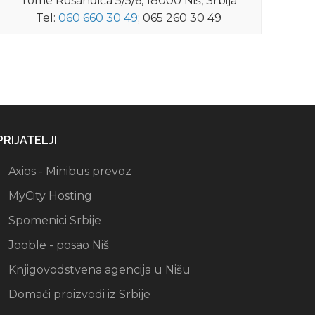
Tome Rosandića 5/5/6, 18000 Niš, Srbija
Tel:
060 660 30 49
; 065 260 30 49
PRIJATELJI
Axios - Minibus prevoz
MyCity Hosting
Spomenici Srbije
Jooble - posao Niš
Knjigovodstvena agencija u Nišu
Domaći proizvodi iz Srbije