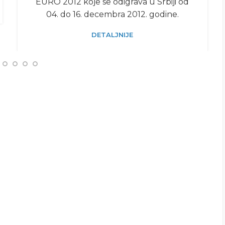
EURO 2012 koje se odigrava u Srbiji od
04. do 16. decembra 2012. godine.
DETALJNIJE