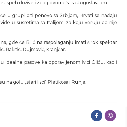
neuspeh doživeli zbog dvomeča sa Jugoslavijom.
a će u grupi biti ponovo sa Srbijom, Hrvati se nadaju
 vide u susretima sa Italijom, za koju veruju da nije
rena, gde će Bilić na raspolaganju imati širok spektar
ć, Rakitić, Dujmović, Kranjčar.
ju idealne pasove ka oporavljenom Ivici Oliću, kao i
 na golu „stari lisci“ Pletikosa i Runje.