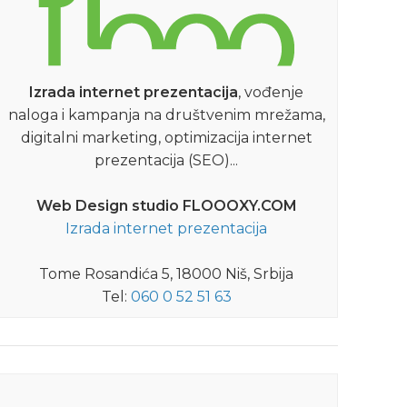
09.04.2015
09.0
Izrada internet prezentacija
, vođenje
naloga i kampanja na društvenim mrežama,
digitalni marketing, optimizacija internet
prezentacija (SEO)...
EURO 2012 - REZULTATI UTAKMICA
Web Design studio FLOOOXY.COM
Izrada internet prezentacija
Polufinale Euro 2012: Portugal
P
– Španija
Tome Rosandića 5, 18000 Niš, Srbija
Pogodite rezultat utakmice Portugal –
Po
Tel:
060 0 52 51 63
Španija. Najboljem prognozeru piće po
Ne
izboru u Crem Caffe-u.
DETALJNIJE