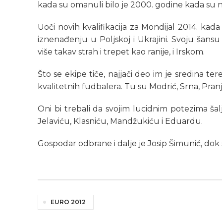
kada su omanuli bilo je 2000. godine kada su 
Uoči novih kvalifikacija za Mondijal 2014. kad
iznenađenju u Poljskoj i Ukrajini. Svoju šansu
više takav strah i trepet kao ranije, i Irskom.
Što se ekipe tiče, najjači deo im je sredina te
kvalitetnih fudbalera. Tu su Modrić, Srna, Pranji
Oni bi trebali da svojim lucidnim potezima šal
Jelaviću, Klasniću, Mandžukiću i Eduardu.
Gospodar odbrane i dalje je Josip Šimunić, dok su
EURO 2012