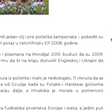
nili jedan cilj i pre početka šampionata – pobedili su
lan poraz u četvrtfinalu EP 2008. godine.
je i plasmana na Mondijal 2010. budući da su 2009.
formu da bi na kraju dozvolili Engleskoj i Ukrajini da
nula iz početka i malo je nedostajalo, 11 minuta da se
a od Gruzije kada su Fotakis i Haristeas golovima
ntaciju dalje, a Hrvatska je morala u pomenuto
 za fudbalska prvenstva Evrope i sveta, a jedini put