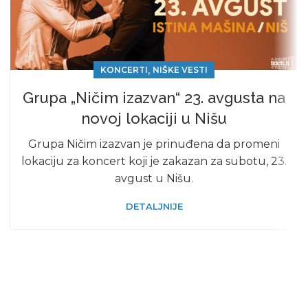
,
KONCERTI
NIŠKE VESTI
Grupa „Ničim izazvan“ 23. avgusta na
novoj lokaciji u Nišu
Grupa Ničim izazvan je prinuđena da promeni
lokaciju za koncert koji je zakazan za subotu, 23.
avgust u Nišu.
DETALJNIJE