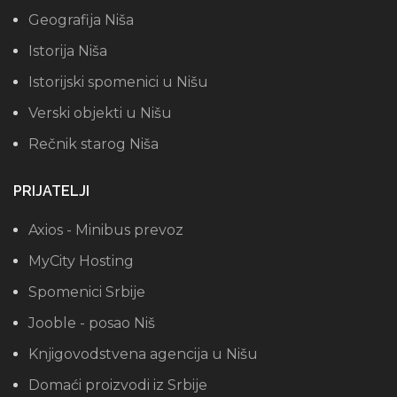
Geografija Niša
Istorija Niša
Istorijski spomenici u Nišu
Verski objekti u Nišu
Rečnik starog Niša
PRIJATELJI
Axios - Minibus prevoz
MyCity Hosting
Spomenici Srbije
Jooble - posao Niš
Knjigovodstvena agencija u Nišu
Domaći proizvodi iz Srbije