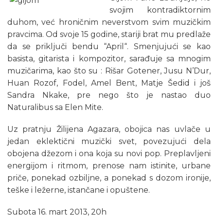
svojim kontradiktornim
duhom, već hroničnim neverstvom svim muzičkim
pravcima. Od svoje 15 godine, stariji brat mu predlaže
da se priključi bendu “April“. Smenjujući se kao
basista, gitarista i kompozitor, sarađuje sa mnogim
muzičarima, kao što su : Rišar Gotener, Jusu N’Dur,
Huan Rozof, Fodel, Amel Bent, Matje Šedid i još
Sandra Nkake, pre nego što je nastao duo
Naturalibus sa Elen Mite.
Uz pratnju Žilijena Agazara, obojica nas uvlače u
jedan eklektični muzički svet, povezujući dela
obojena džezom i ona koja su novi pop. Preplavljeni
energijom i ritmom, prenose nam istinite, urbane
priče, ponekad ozbiljne, a ponekad s dozom ironije,
teške i ležerne, istančane i opuštene.
Subota 16. mart 2013, 20h