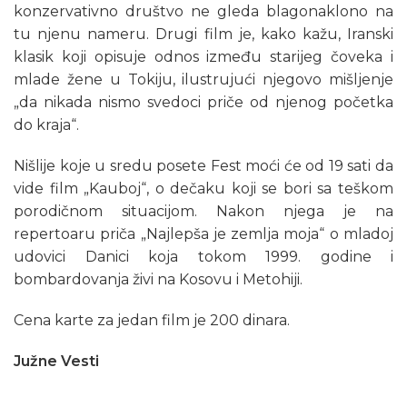
konzervativno društvo ne gleda blagonaklono na
tu njenu nameru. Drugi film je, kako kažu, Iranski
klasik koji opisuje odnos između starijeg čoveka i
mlade žene u Tokiju, ilustrujući njegovo mišljenje
„da nikada nismo svedoci priče od njenog početka
do kraja“.
Nišlije koje u sredu posete Fest moći će od 19 sati da
vide film „Kauboj“, o dečaku koji se bori sa teškom
porodičnom situacijom. Nakon njega je na
repertoaru priča „Najlepša je zemlja moja“ o mladoj
udovici Danici koja tokom 1999. godine i
bombardovanja živi na Kosovu i Metohiji.
Cena karte za jedan film je 200 dinara.
Južne Vesti