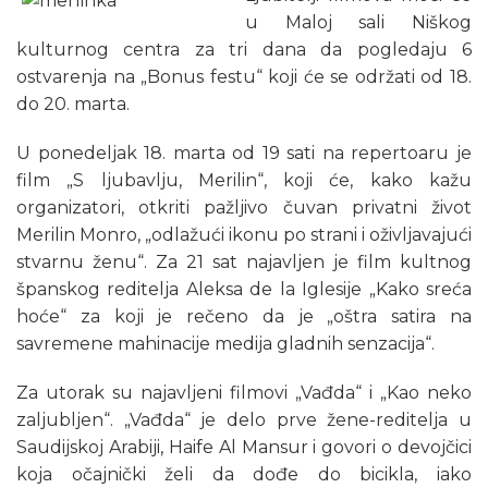
u Maloj sali Niškog
kulturnog centra za tri dana da pogledaju 6
ostvarenja na „Bonus festu“ koji će se održati od 18.
do 20. marta.
U ponedeljak 18. marta od 19 sati na repertoaru je
film „S ljubavlju, Merilin“, koji će, kako kažu
organizatori, otkriti pažljivo čuvan privatni život
Merilin Monro, „odlažući ikonu po strani i oživljavajući
stvarnu ženu“. Za 21 sat najavljen je film kultnog
španskog reditelja Aleksa de la Iglesije „Kako sreća
hoće“ za koji je rečeno da je „oštra satira na
savremene mahinacije medija gladnih senzacija“.
Za utorak su najavljeni filmovi „Vađda“ i „Kao neko
zaljubljen“. „Vađda“ je delo prve žene-reditelja u
Saudijskoj Arabiji, Haife Al Mansur i govori o devojčici
koja očajnički želi da dođe do bicikla, iako