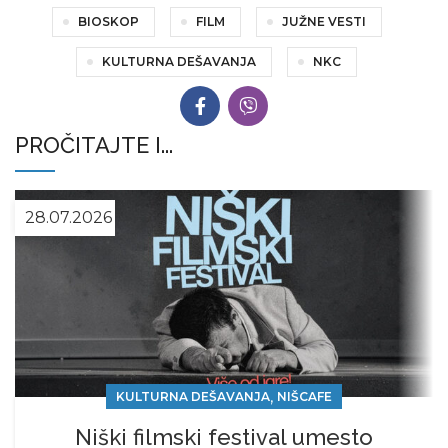
BIOSKOP
FILM
JUŽNE VESTI
KULTURNA DEŠAVANJA
NKC
PROČITAJTE I...
28.07.2026
,
KULTURNA DEŠAVANJA
NIŠCAFE
Niški filmski festival umesto