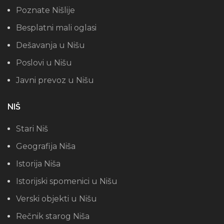
Poznate Nišlije
Besplatni mali oglasi
Dešavanja u Nišu
Poslovi u Nišu
Javni prevoz u Nišu
NIŠ
Stari Niš
Geografija Niša
Istorija Niša
Istorijski spomenici u Nišu
Verski objekti u Nišu
Rečnik starog Niša