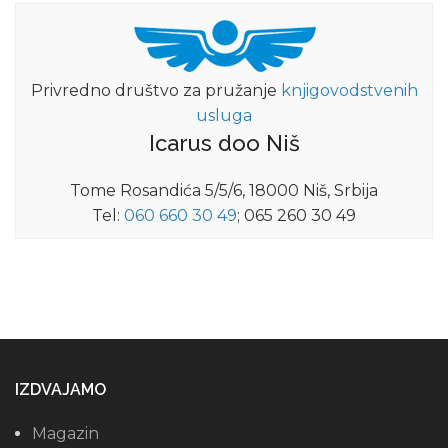
Privredno društvo za pružanje
knjigovodstvenih
usluga
Icarus doo Niš
Tome Rosandića 5/5/6, 18000 Niš, Srbija
Tel:
060 660 30 49
; 065 260 30 49
IZDVAJAMO
Magazin