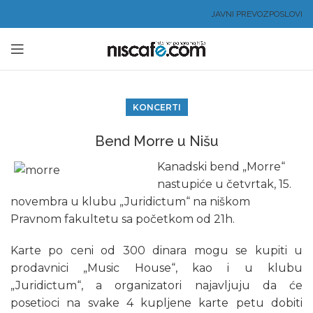
JAVNI PREVOZ
POSLOVI
KONCERTI
Bend Morre u Nišu
Kanadski bend „Morre“
nastupiće u četvrtak, 15.
novembra u klubu „Juridictum“ na niškom
Pravnom fakultetu sa početkom od 21h.
Karte po ceni od 300 dinara mogu se kupiti u
prodavnici „Music House“, kao i u klubu
„Juridictum“, a organizatori najavljuju da će
posetioci na svake 4 kupljene karte petu dobiti