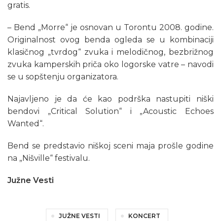
gratis.
– Bend „Morre“ je osnovan u Torontu 2008. godine.
Originalnost ovog benda ogleda se u kombinaciji
klasičnog „tvrdog“ zvuka i melodičnog, bezbrižnog
zvuka kamperskih priča oko logorske vatre – navodi
se u sopštenju organizatora.
Najavljeno je da će kao podrška nastupiti niški
bendovi „Critical Solution“ i „Acoustic Echoes
Wanted“.
Bend se predstavio niškoj sceni maja prošle godine
na „Nišville“ festivalu.
Južne Vesti
JUŽNE VESTI
KONCERT