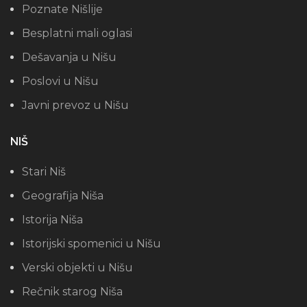
Poznate Nišlije
Besplatni mali oglasi
Dešavanja u Nišu
Poslovi u Nišu
Javni prevoz u Nišu
NIŠ
Stari Niš
Geografija Niša
Istorija Niša
Istorijski spomenici u Nišu
Verski objekti u Nišu
Rečnik starog Niša