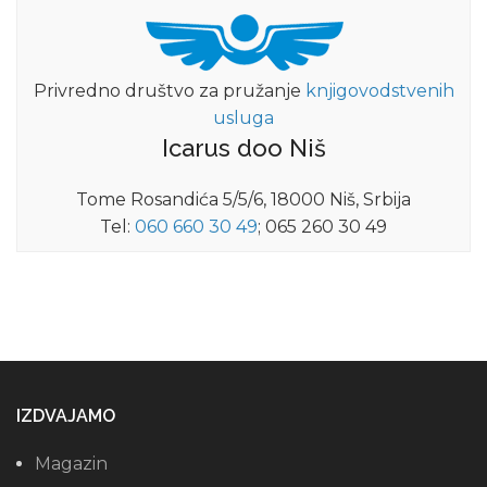
Privredno društvo za pružanje
knjigovodstvenih
usluga
Icarus doo Niš
Tome Rosandića 5/5/6, 18000 Niš, Srbija
Tel:
060 660 30 49
; 065 260 30 49
IZDVAJAMO
Magazin