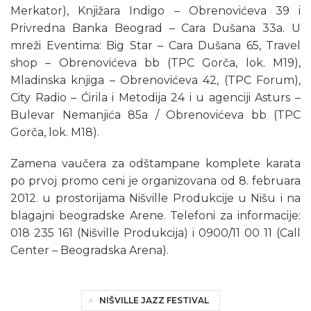
Merkator), Knjižara Indigo – Obrenovićeva 39 i
Privredna Banka Beograd – Cara Dušana 33a. U
mreži Eventima: Big Star – Cara Dušana 65, Travel
shop – Obrenovićeva bb (TPC Gorča, lok. M19),
Mladinska knjiga – Obrenovićeva 42, (TPC Forum),
City Radio – Ćirila i Metodija 24 i u agenciji Asturs –
Bulevar Nemanjića 85a / Obrenovićeva bb (TPC
Gorča, lok. M18).
Zamena vaučera za odštampane komplete karata
po prvoj promo ceni je organizovana od 8. februara
2012. u prostorijama Nišville Produkcije u Nišu i na
blagajni beogradske Arene. Telefoni za informacije:
018 235 161 (Nišville Produkcija) i 0900/11 00 11 (Call
Center – Beogradska Arena).
NIŠVILLE JAZZ FESTIVAL