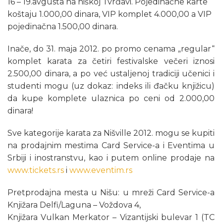
16 – 19.avgusta na niškoj Tvrđavi. Pojedinačne karte
koštaju 1.000,00 dinara, VIP komplet 4.000,00 a VIP
pojedinačna 1.500,00 dinara.
Inače, do 31. maja 2012. po promo cenama „regular“
komplet karata za četiri festivalske večeri iznosi
2.500,00 dinara, a po već ustaljenoj tradiciji učenici i
studenti mogu (uz dokaz: indeks ili đačku knjižicu)
da kupe komplete ulaznica po ceni od 2.000,00
dinara!
Sve kategorije karata za Nišville 2012. mogu se kupiti
na prodajnim mestima Card Service-a i Eventima u
Srbiji i inostranstvu, kao i putem online prodaje na
www.tickets.rs
i
www.eventim.rs
Pretprodajna mesta u Nišu: u mreži Card Service-a
Knjižara Delfi/Laguna – Voždova 4,
Knjižara Vulkan Merkator – Vizantijski bulevar 1 (TC