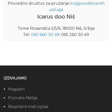
Privredno društvo za pružanje
knjigovodstvenih
usluga
Icarus doo Niš
Tome Rosandića 5/5/6, 18000 Niš, Srbija
Tel:
060 660 30 49
; 065 260 30 49
IZDVAJAMO
Magazin
Poznate Nišlije
Besplatni mali oglasi