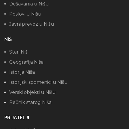
Dešavanja u Nišu
Poslovi u Nišu
Javni prevoz u Nišu
NIŠ
Stari Niš
Geografija Niša
Istorija Niša
Istorijski spomenici u Nišu
Verski objekti u Nišu
Rečnik starog Niša
PRIJATELJI