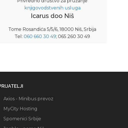
Privredno društvo za pružanje
knjigovodstvenih usluga
Icarus doo Niš
Tome Rosandića 5/5/6, 18000 Niš, Srbija
Tel:
060 660 30 49
; 065 260 30 49
PRIJATELJI
Axios - Minibus prevoz
MyCity Hosting
Spomenici Srbije