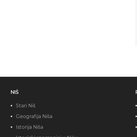
NIŠ
Stari Niš
Geografija Niša
Istorija Niša