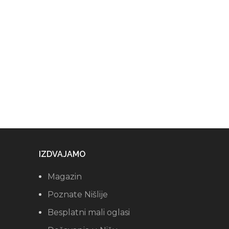
IZDVAJAMO
Magazin
Poznate Nišlije
Besplatni mali oglasi