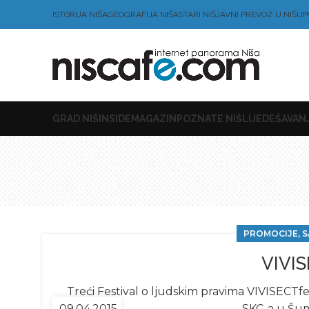
ISTORIJA NIŠA
GEOGRAFIJA NIŠA
STARI NIŠ
JAVNI PREVOZ U NIŠU
P
GRAD NIŠ
INSIDE
MAGAZIN
POZNATE NIŠLIJE
DEŠAVANJ
PROMOCIJE, S
VIVIS
Treći Festival o ljudskim pravima VIVISECTfes
09.04.2015
SKC-a u Šum