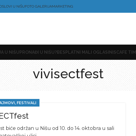
OSLOVI U NIŠU
FOTO GALERIJA
MARKETING
A U NIŠU
PRONAĐI U NIŠU?
BESPLATNI MALI OGLASI
NISCAFE TIM
vivisectfest
AJMOVI, FESTIVALI
ECTfest
t biće održan u Nišu od 10. do 14. oktobra u sali
atovačkoj ulici.