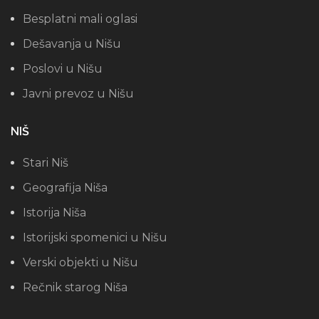
Besplatni mali oglasi
Dešavanja u Nišu
Poslovi u Nišu
Javni prevoz u Nišu
NIŠ
Stari Niš
Geografija Niša
Istorija Niša
Istorijski spomenici u Nišu
Verski objekti u Nišu
Rečnik starog Niša