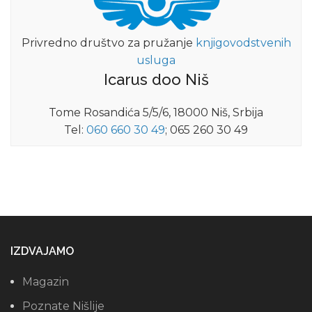
Privredno društvo za pružanje
knjigovodstvenih
usluga
Icarus doo Niš
Tome Rosandića 5/5/6, 18000 Niš, Srbija
Tel:
060 660 30 49
; 065 260 30 49
IZDVAJAMO
Magazin
Poznate Nišlije