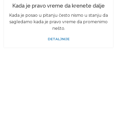
Kada je pravo vreme da krenete dalje
Kada je posao u pitanju često nismo u stanju da
sagledamo kada je pravo vreme da promenimo
nešto.
DETALJNIJE