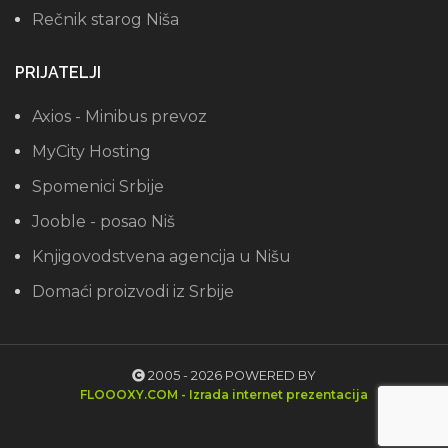
Rečnik starog Niša
PRIJATELJI
Axios - Minibus prevoz
MyCity Hosting
Spomenici Srbije
Jooble - posao Niš
Knjigovodstvena agencija u Nišu
Domaći proizvodi iz Srbije
2005 - 2026 POWERED BY
FLOOOXY.COM - Izrada internet prezentacija