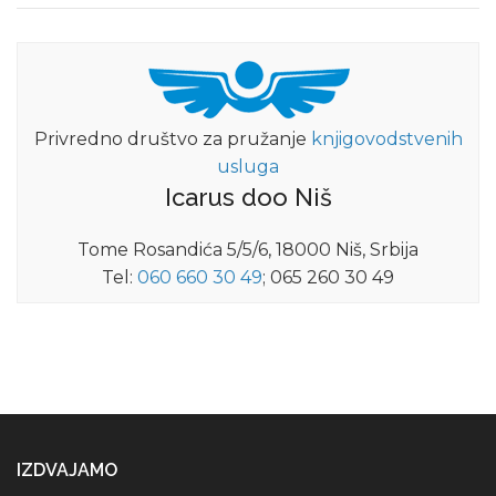
Privredno društvo za pružanje
knjigovodstvenih
usluga
Icarus doo Niš
Tome Rosandića 5/5/6, 18000 Niš, Srbija
Tel:
060 660 30 49
; 065 260 30 49
IZDVAJAMO