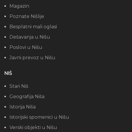
Magazin
Poznate Nišlije
Besplatni mali oglasi
Dešavanja u Nišu
Poslovi u Nišu
Javni prevoz u Nišu
NIŠ
Stari Niš
Geografija Niša
Istorija Niša
Istorijski spomenici u Nišu
Verski objekti u Nišu