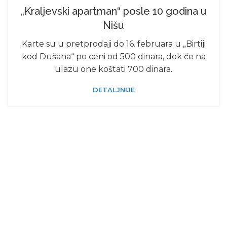
„Kraljevski apartman“ posle 10 godina u
Nišu
Karte su u pretprodaji do 16. februara u „Birtiji
kod Dušana“ po ceni od 500 dinara, dok će na
ulazu one koštati 700 dinara.
DETALJNIJE