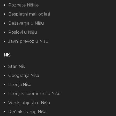
Poznate Nišlije
Besplatni mali oglasi
Dešavanja u Nišu
Poslovi u Nišu
Javni prevoz u Nišu
NIŠ
Stari Niš
Geografija Niša
Istorija Niša
Istorijski spomenici u Nišu
Verski objekti u Nišu
Rečnik starog Niša