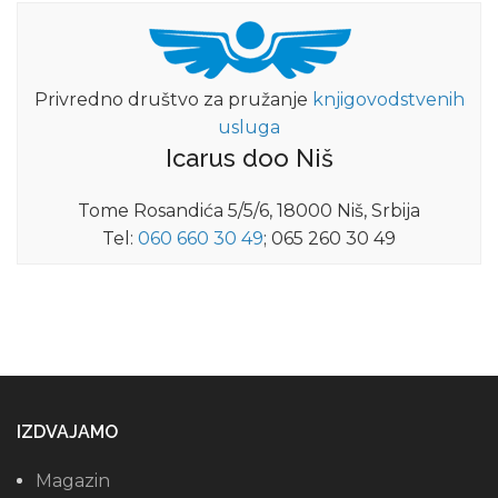
Privredno društvo za pružanje
knjigovodstvenih
usluga
Icarus doo Niš
Tome Rosandića 5/5/6, 18000 Niš, Srbija
Tel:
060 660 30 49
; 065 260 30 49
IZDVAJAMO
Magazin