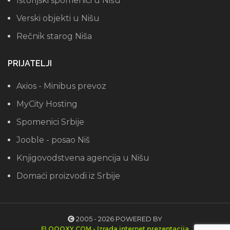
Istorijski spomenici u Nišu
Verski objekti u Nišu
Rečnik starog Niša
PRIJATELJI
Axios - Minibus prevoz
MyCity Hosting
Spomenici Srbije
Jooble - posao Niš
Knjigovodstvena agencija u Nišu
Domaći proizvodi iz Srbije
2005 - 2026 POWERED BY
FLOOOXY.COM - Izrada internet prezentacija