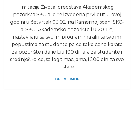
Imitacija Života, predstava Akademskog
pozorišta SKC-a, biće izvedena prvi put u ovoj
godini u četvrtak 03.02. na Kamernoj sceni SKC-
a. SKC i Akademsko pozorište i u 2011-oj
nastavljaju sa svojim programima ali i sa svojim
popustima za studente pa ce tako cena karata
za pozorište i dalje biti 100 dinara za studente i
srednjoškolce, sa legitimacijama, i 200 din za sve
ostale.
DETALJNIJE