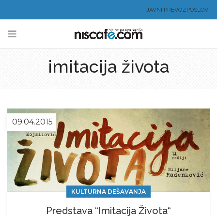
JAVNI PREVOZ
POSLOVI
imitacija života
09.04.2015
KULTURNA DEŠAVANJA
Predstava “Imitacija Života“