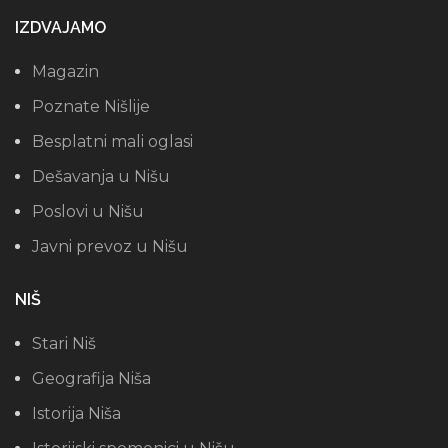
IZDVAJAMO
Magazin
Poznate Nišlije
Besplatni mali oglasi
Dešavanja u Nišu
Poslovi u Nišu
Javni prevoz u Nišu
NIŠ
Stari Niš
Geografija Niša
Istorija Niša