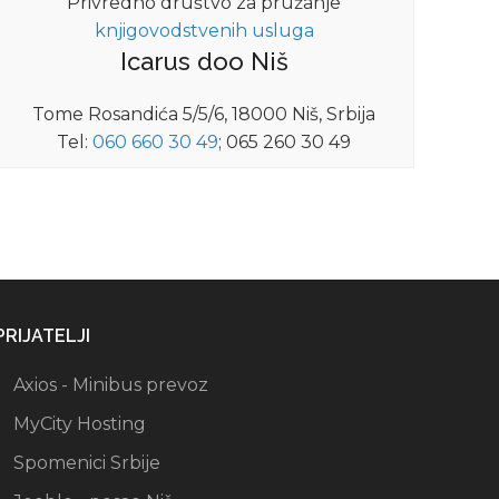
Privredno društvo za pružanje
knjigovodstvenih usluga
Icarus doo Niš
Tome Rosandića 5/5/6, 18000 Niš, Srbija
Tel:
060 660 30 49
; 065 260 30 49
PRIJATELJI
Axios - Minibus prevoz
MyCity Hosting
Spomenici Srbije