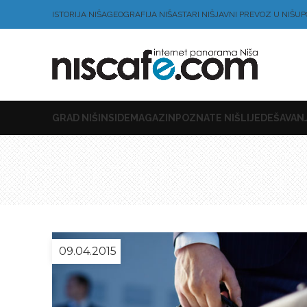
ISTORIJA NIŠA
GEOGRAFIJA NIŠA
STARI NIŠ
JAVNI PREVOZ U NIŠU
P
GRAD NIŠ
INSIDE
MAGAZIN
POZNATE NIŠLIJE
DEŠAVANJ
09.04.2015