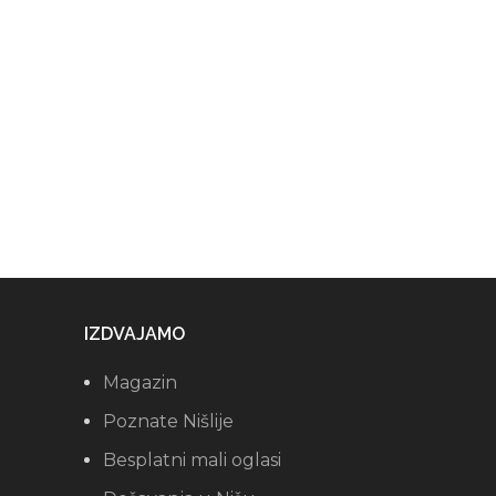
IZDVAJAMO
Magazin
Poznate Nišlije
Besplatni mali oglasi