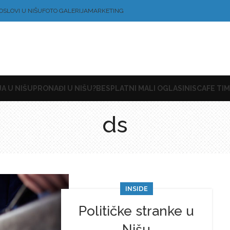
OSLOVI U NIŠU
FOTO GALERIJA
MARKETING
A U NIŠU
PRONAĐI U NIŠU?
BESPLATNI MALI OGLASI
NISCAFE TIM
ds
INSIDE
Političke stranke u
Nišu