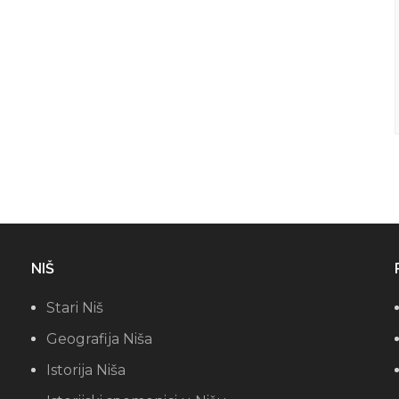
NIŠ
Stari Niš
Geografija Niša
Istorija Niša