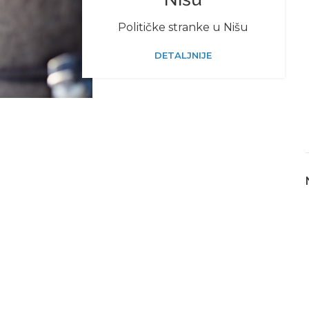
Političke stranke u Nišu
DETALJNIJE