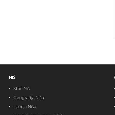
NIŠ
Stari Niš
Geografija Niša
Istorija Niša