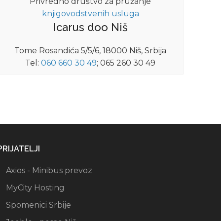
Privredno društvo za pružanje
knjigovodstvenih usluga
Icarus doo Niš
Tome Rosandića 5/5/6, 18000 Niš, Srbija
Tel:
060 660 30 49
; 065 260 30 49
PRIJATELJI
Axios - Minibus prevoz
MyCity Hosting
Spomenici Srbije