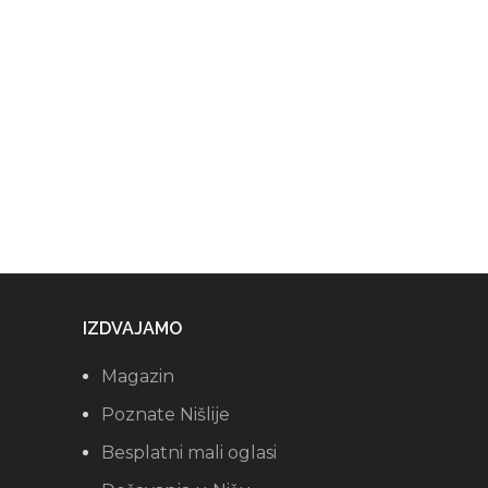
IZDVAJAMO
Magazin
Poznate Nišlije
Besplatni mali oglasi