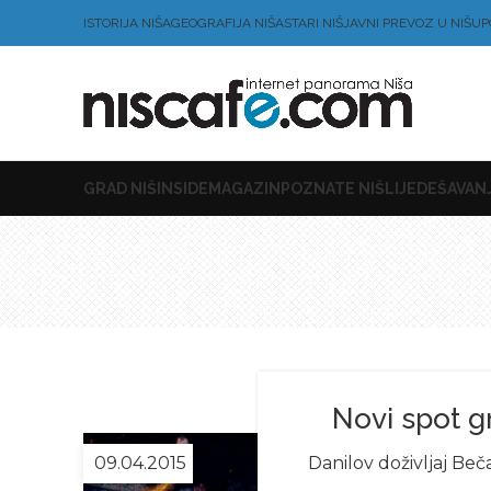
ISTORIJA NIŠA
GEOGRAFIJA NIŠA
STARI NIŠ
JAVNI PREVOZ U NIŠU
P
GRAD NIŠ
INSIDE
MAGAZIN
POZNATE NIŠLIJE
DEŠAVANJ
Novi spot g
Danilov doživljaj Beča
09.04.2015