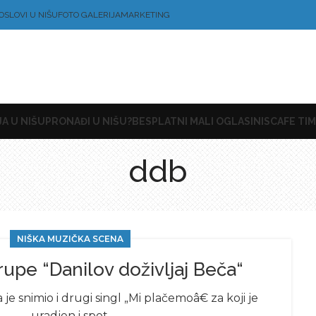
OSLOVI U NIŠU
FOTO GALERIJA
MARKETING
A U NIŠU
PRONAĐI U NIŠU?
BESPLATNI MALI OGLASI
NISCAFE TIM
ddb
NIŠKA MUZIČKA SCENA
rupe “Danilov doživljaj Beča“
 je snimio i drugi singl „Mi plačemoâ€ za koji je
uradjen i spot.