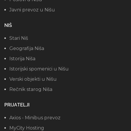
Javni prevoz u Nišu
NIŠ
Stari Niš
Geografija Niša
Istorija Niša
Istorijski spomenici u Nišu
Verski objekti u Nišu
Rečnik starog Niša
PRIJATELJI
Axios - Minibus prevoz
MyCity Hosting