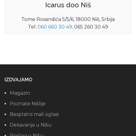
Icarus doo Niš
Tome Rosandića 5/5/6, 18000 Niš, Srbija
Tel:
060 660 30 49
; 065 260 30 49
IZDVAJAMO
Magazin
Poznate Nišlije
Besplatni mali oglasi
Dešavanja u Nišu
Poslovi u Nišu