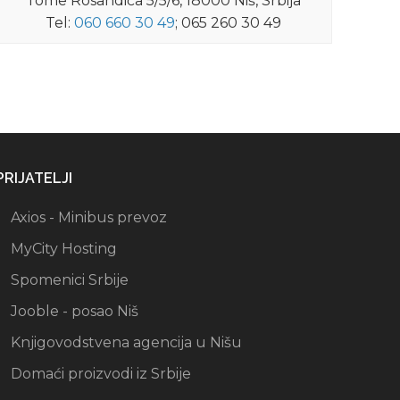
Tome Rosandića 5/5/6, 18000 Niš, Srbija
Tel:
060 660 30 49
; 065 260 30 49
PRIJATELJI
Axios - Minibus prevoz
MyCity Hosting
Spomenici Srbije
Jooble - posao Niš
Knjigovodstvena agencija u Nišu
Domaći proizvodi iz Srbije