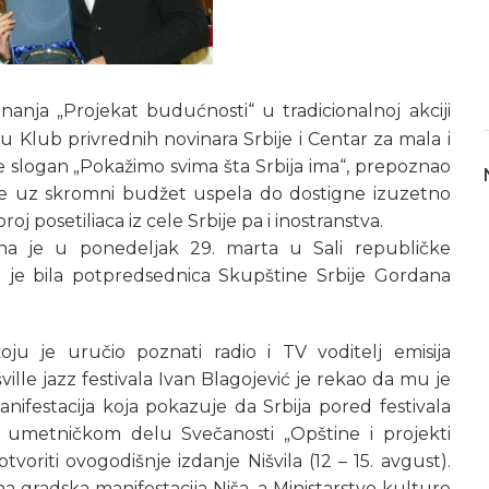
riznanja „Projekat budućnosti“ u tradicionalnoj akciji
u Klub privrednih novinara Srbije i Centar za mala i
 je slogan „Pokažimo svima šta Srbija ima“, prepoznao
ja je uz skromni budžet uspela do dostigne izuzetno
roj posetiliaca iz cele Srbije pa i inostranstva.
na je u ponedeljak 29. marta u Sali republičke
 je bila potpredsednica Skupštine Srbije Gordana
ju je uručio poznati radio i TV voditelj emisija
ille jazz festivala Ivan Blagojević je rekao da mu je
ifestacija koja pokazuje da Srbija pored festivala
 umetničkom delu Svečanosti „Opštine i projekti
tvoriti ovogodišnje izdanje Nišvila (12 – 15. avgust).
vna gradska manifestacija Niša, a Ministarstvo kulture