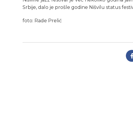
Srbije, dalo je prošle godine Nišvilu status fes
foto: Rade Prelić