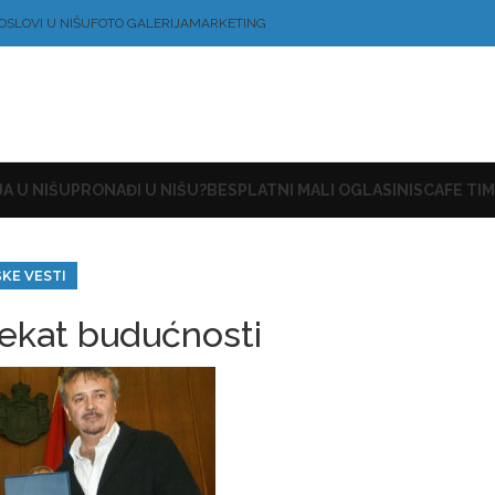
OSLOVI U NIŠU
FOTO GALERIJA
MARKETING
A U NIŠU
PRONAĐI U NIŠU?
BESPLATNI MALI OGLASI
NISCAFE TIM
ŠKE VESTI
jekat budućnosti