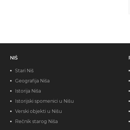
NIŠ
Stari Niš
Geografija Niša
Istorija Niša
Istorijski spomenici u Nišu
Verski objekti u Nišu
Rečnik starog Niša