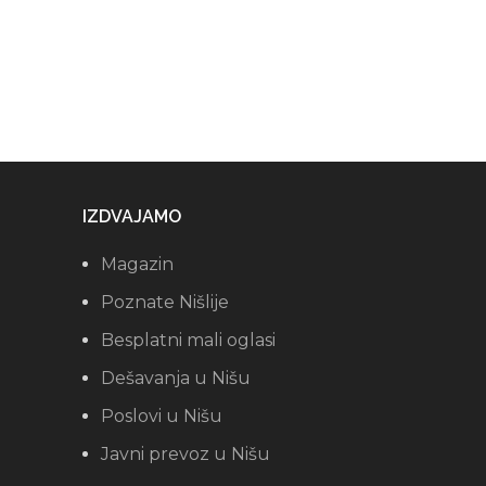
IZDVAJAMO
Magazin
Poznate Nišlije
Besplatni mali oglasi
Dešavanja u Nišu
Poslovi u Nišu
Javni prevoz u Nišu