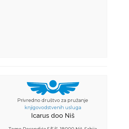
Privredno društvo za pružanje
knjigovodstvenih usluga
Icarus doo Niš