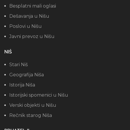
Besplatni mali oglasi
Dešavanja u Nišu
Poslovi u Nišu
Javni prevoz u Nišu
NIŠ
Stari Niš
Geografija Niša
Istorija Niša
Istorijski spomenici u Nišu
Verski objekti u Nišu
Rečnik starog Niša