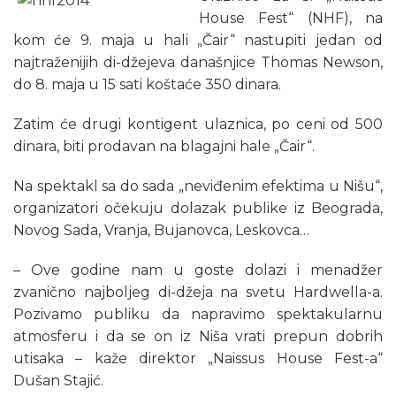
House Fest“ (NHF), na
kom će 9. maja u hali „Čair“ nastupiti jedan od
najtraženijih di-džejeva današnjice Thomas Newson,
do 8. maja u 15 sati koštaće 350 dinara.
Zatim će drugi kontigent ulaznica, po ceni od 500
dinara, biti prodavan na blagajni hale „Čair“.
Na spektakl sa do sada „neviđenim efektima u Nišu“,
organizatori očekuju dolazak publike iz Beograda,
Novog Sada, Vranja, Bujanovca, Leskovca…
– Ove godine nam u goste dolazi i menadžer
zvanično najboljeg di-džeja na svetu Hardwella-a.
Pozivamo publiku da napravimo spektakularnu
atmosferu i da se on iz Niša vrati prepun dobrih
utisaka – kaže direktor „Naissus House Fest-a“
Dušan Stajić.