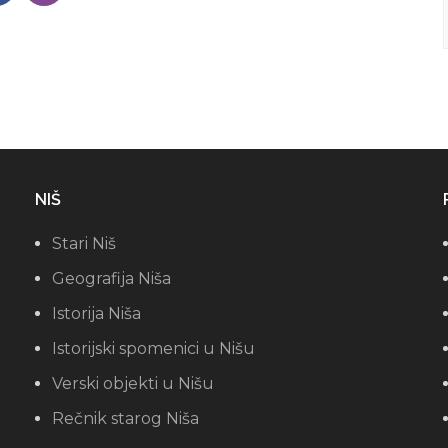
NIŠ
Stari Niš
Geografija Niša
Istorija Niša
Istorijski spomenici u Nišu
Verski objekti u Nišu
Rečnik starog Niša