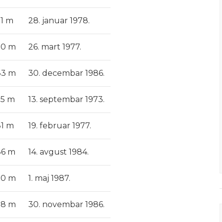
91 m
28. januar 1978.
90 m
26. mart 1977.
83 m
30. decembar 1986.
75 m
13. septembar 1973.
81 m
19. februar 1977.
86 m
14. avgust 1984.
90 m
1. maj 1987.
78 m
30. novembar 1986.