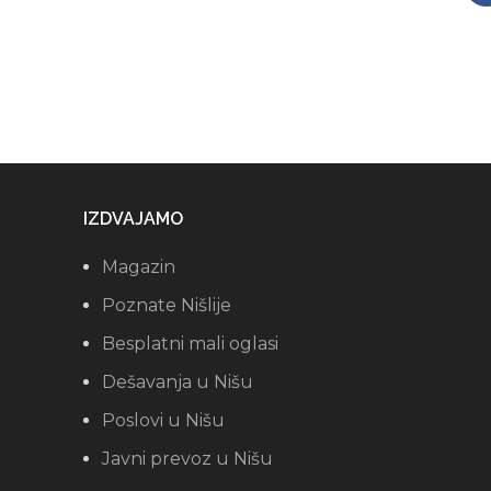
IZDVAJAMO
Magazin
Poznate Nišlije
Besplatni mali oglasi
Dešavanja u Nišu
Poslovi u Nišu
Javni prevoz u Nišu