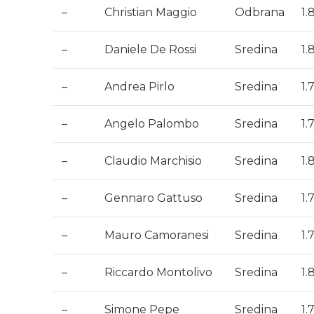
–
Christian Maggio
Odbrana
1.
–
Daniele De Rossi
Sredina
1.
–
Andrea Pirlo
Sredina
1.
–
Angelo Palombo
Sredina
1.
–
Claudio Marchisio
Sredina
1.
–
Gennaro Gattuso
Sredina
1.
–
Mauro Camoranesi
Sredina
1.
–
Riccardo Montolivo
Sredina
1.
–
Simone Pepe
Sredina
1.