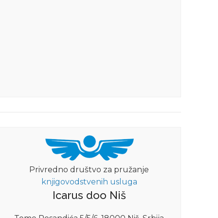
Privredno društvo za pružanje
knjigovodstvenih usluga
Icarus doo Niš