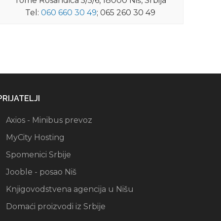
Tome Rosandića 5/5/6, 18000 Niš, Srbija
Tel:
060 660 30 49
; 065 260 30 49
PRIJATELJI
Axios - Minibus prevoz
MyCity Hosting
Spomenici Srbije
Jooble - posao Niš
Knjigovodstvena agencija u Nišu
Domaći proizvodi iz Srbije