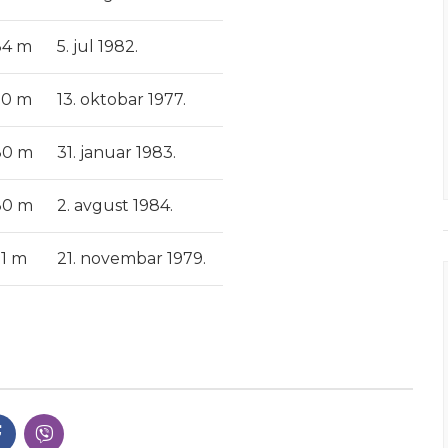
84 m
5. jul 1982.
70 m
13. oktobar 1977.
80 m
31. januar 1983.
80 m
2. avgust 1984.
91 m
21. novembar 1979.