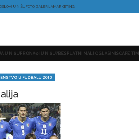
OSLOVI U NIŠU
FOTO GALERIJA
MARKETING
A U NIŠU
PRONAĐI U NIŠU?
BESPLATNI MALI OGLASI
NISCAFE TIM
RVENSTVO U FUDBALU 2010
talija