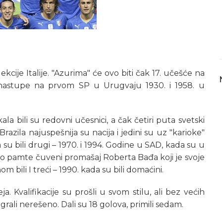
cije Italije. "Azurima" će ovo biti čak 17. učešće na
 nastupe na prvom SP u Urugvaju 1930. i 1958. u
la bili su redovni učesnici, a čak četiri puta svetski
Brazila najuspešnija su nacija i jedini su uz "karioke"
su bili drugi – 1970. i 1994. Godine u SAD, kada su u
obro pamte čuveni promašaj Roberta Bađa koji je svoje
om bili I treći – 1990. kada su bili domaćini.
ja. Kvalifikacije su prošli u svom stilu, ali bez većih
rali nerešeno. Dali su 18 golova, primili sedam.