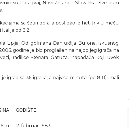
ivnici su Paragvaj, Novi Zeland i Slovačka. Sve osim
a.
fikacijama sa četiri gola, a postigao je het-trik u meču
talije od 3:2.
a Lipija. Od golmana Đanluiđija Bufona, iskusnog
 2006. godine je bio proglašen na najboljeg igrača na
ezi, radilice Đenara Gatuza, napadača koji uvek
a je igrao sa 36 igrača, a najviše minuta (po 810) imali
SINA
GODIŠTE
86 m
7. februar 1983.