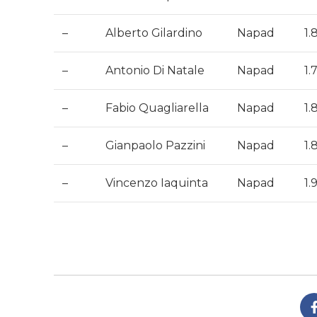
–
Alberto Gilardino
Napad
1.
–
Antonio Di Natale
Napad
1.
–
Fabio Quagliarella
Napad
1.
–
Gianpaolo Pazzini
Napad
1.
–
Vincenzo Iaquinta
Napad
1.