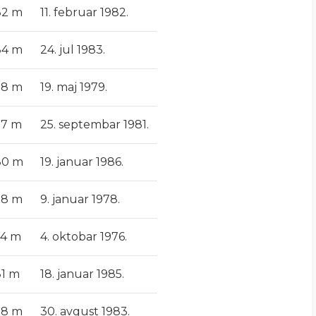
82 m
11. februar 1982.
84 m
24. jul 1983.
78 m
19. maj 1979.
77 m
25. septembar 1981.
80 m
19. januar 1986.
78 m
9. januar 1978.
74 m
4. oktobar 1976.
81 m
18. januar 1985.
78 m
30. avgust 1983.