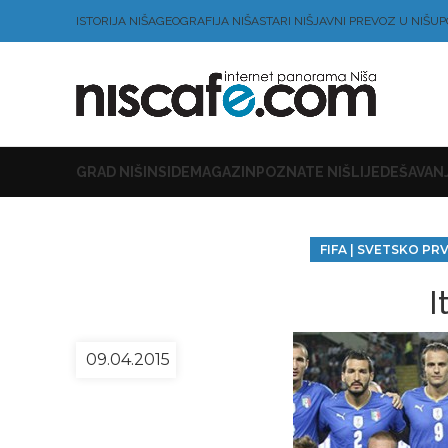
ISTORIJA NIŠA
GEOGRAFIJA NIŠA
STARI NIŠ
JAVNI PREVOZ U NIŠU
P
GRAD NIŠ
INSIDE
MAGAZIN
POZNATE NIŠLIJE
DEŠAVANJ
FIFA | SVETSKO P
I
09.04.2015