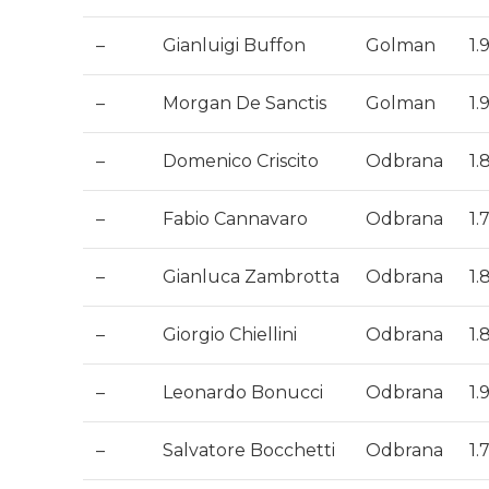
–
Gianluigi Buffon
Golman
1.
–
Morgan De Sanctis
Golman
1.
–
Domenico Criscito
Odbrana
1.
–
Fabio Cannavaro
Odbrana
1.
–
Gianluca Zambrotta
Odbrana
1.
–
Giorgio Chiellini
Odbrana
1.
–
Leonardo Bonucci
Odbrana
1.
–
Salvatore Bocchetti
Odbrana
1.