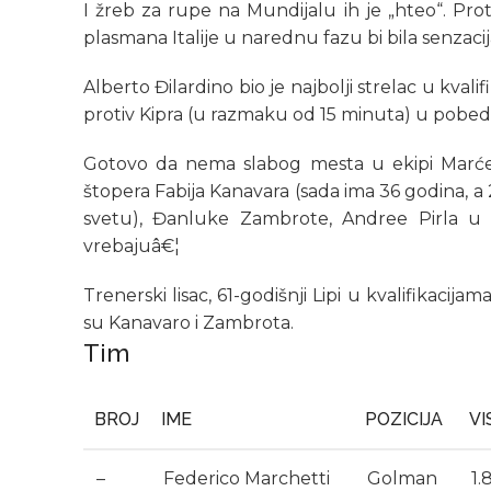
I žreb za rupe na Mundijalu ih je „hteo“. Prot
plasmana Italije u narednu fazu bi bila senzacij
Alberto Đilardino bio je najbolji strelac u kvali
protiv Kipra (u razmaku od 15 minuta) u pobedi I
Gotovo da nema slabog mesta u ekipi Marćel
štopera Fabija Kanavara (sada ima 36 godina, a
svetu), Đanluke Zambrote, Andree Pirla u v
vrebajuâ€¦
Trenerski lisac, 61-godišnji Lipi u kvalifikacijam
su Kanavaro i Zambrota.
Tim
BROJ
IME
POZICIJA
VI
–
Federico Marchetti
Golman
1.