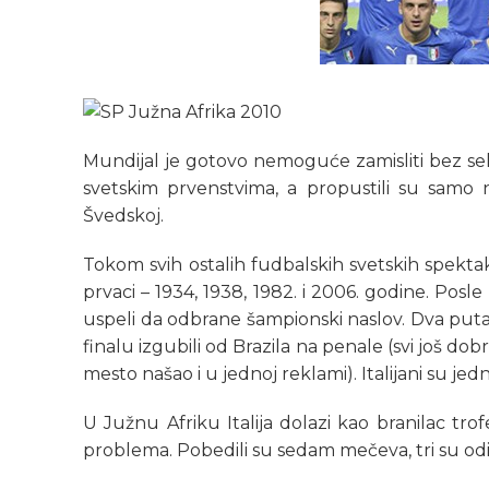
Mundijal je gotovo nemoguće zamisliti bez selek
svetskim prvenstvima, a propustili su samo
Švedskoj.
Tokom svih ostalih fudbalskih svetskih spektaka
prvaci – 1934, 1938, 1982. i 2006. godine. Posle 
uspeli da odbrane šampionski naslov. Dva puta 
finalu izgubili od Brazila na penale (svi još d
mesto našao i u jednoj reklami). Italijani su jedn
U Južnu Afriku Italija dolazi kao branilac trofe
problema. Pobedili su sedam mečeva, tri su odig