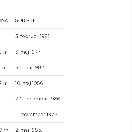
SINA
GODIŠTE
3. februar 1981.
79 m
3. maj 1977.
1 m
30. maj 1982.
77 m
10. maj 1986.
20. decembar 1986.
11. novembar 1978.
80 m
2. maj 1983.