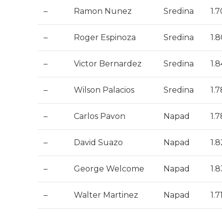
–
Ramon Nunez
Sredina
1.
–
Roger Espinoza
Sredina
1.
–
Victor Bernardez
Sredina
1.
–
Wilson Palacios
Sredina
1.
–
Carlos Pavon
Napad
1.
–
David Suazo
Napad
1.
–
George Welcome
Napad
1.
–
Walter Martinez
Napad
1.7