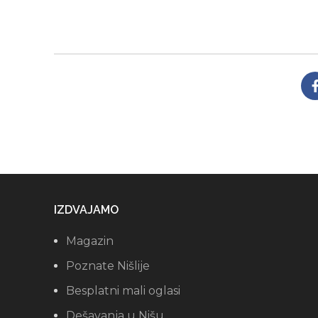
IZDVAJAMO
Magazin
Poznate Nišlije
Besplatni mali oglasi
Dešavanja u Nišu