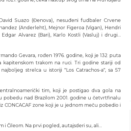
e David Suazo (Đenova), nesuđeni fudbaler Crvene
nandez (Anderleht), Mejnor Figeroa (Vigan), Hendri
Edgar Alvarez (Bari), Karlo Kostli (Vasluj) i drugi…
ando Gevara, rođen 1976. godine, koji je 132 puta
sa kapitenskom trakom na ruci. Tri godine stariji od
ajboljeg strelca u istoriji "Los Catrachos-a", sa 57
entralnoamerički tim, koji je postigao dva gola na
u pobedu nad Brazilom 2001. godine u četvrtfinalu
m iz CONCACAF zone koji je u jednom meču pobedio i
i Čileom. Na prvi pogled, autajsderi su, ali…