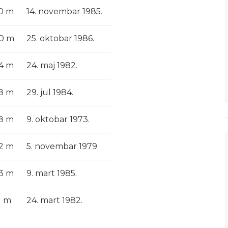
70 m
14. novembar 1985.
80 m
25. oktobar 1986.
84 m
24. maj 1982.
78 m
29. jul 1984.
78 m
9. oktobar 1973.
82 m
5. novembar 1979.
83 m
9. mart 1985.
1 m
24. mart 1982.