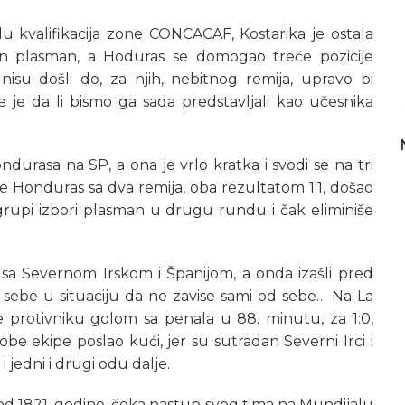
 kvalifikacija zone CONCACAF, Kostarika je ostala
tan plasman, a Hoduras se domogao treće pozicije
i nisu došli do, za njih, nebitnog remija, upravo bi
 je da li bismo ga sada predstavljali kao učesnika
ndurasa na SP, a ona je vrlo kratka i svodi se na tri
je Honduras sa dva remija, oba rezultatom 1:1, došao
grupi izbori plasman u drugu rundu i čak eliminiše
 sa Severnom Irskom i Španijom, a onda izašli pred
i sebe u situaciju da ne zavise sami od sebe… Na La
e protivniku golom sa penala u 88. minutu, za 1:0,
be ekipe poslao kući, jer su sutradan Severni Irci i
 jedni i drugi odu dalje.
od 1821. godine, čeka nastup svog tima na Mundijalu