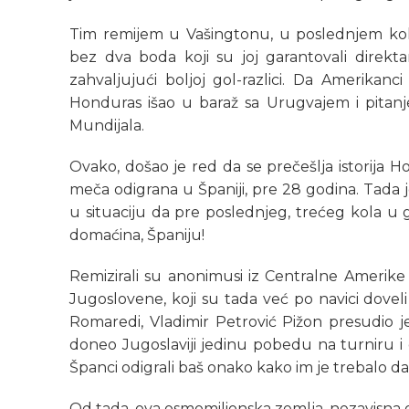
Tim remijem u Vašingtonu, u poslednjem kolu
bez dva boda koji su joj garantovali direk
zahvaljujući boljoj gol-razlici. Da Amerikanc
Honduras išao u baraž sa Urugvajem i pitanje
Mundijala.
Ovako, došao je red da se prečešlja istorija Ho
meča odigrana u Španiji, pre 28 godina. Tada 
u situaciju da pre poslednjeg, trećeg kola u 
domaćina, Španiju!
Remizirali su anonimusi iz Centralne Amerike
Jugoslovene, koji su tada već po navici dovel
Romaredi, Vladimir Petrović Pižon presudio j
doneo Jugoslaviji jedinu pobedu na turniru i o
Španci odigrali baš onako kako im je trebalo da i
Od tada, ova osmomilionska zemlja, nezavisna 