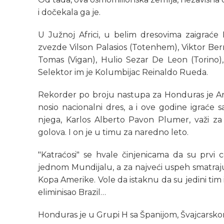
i dočekala ga je.
U Južnoj Africi, u belim dresovima zaigrać
zvezde Vilson Palasios (Totenhem), Viktor Ber
Tomas (Vigan), Hulio Sezar De Leon (Torino), 
Selektor im je Kolumbijac Reinaldo Rueda.
Rekorder po broju nastupa za Honduras je Arm
nosio nacionalni dres, a i ove godine igraće 
njega, Karlos Alberto Pavon Plumer, važi za n
golova. I on je u timu za naredno leto.
"Katraćosi" se hvale činjenicama da su prvi c
jednom Mundijalu, a za najveći uspeh smatraj
Kopa Amerike. Vole da istaknu da su jedini ti
eliminisao Brazil…
Honduras je u Grupi H sa Španijom, Švajcarskom 