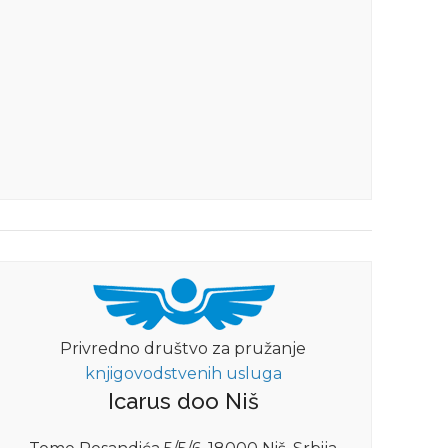
Privredno društvo za pružanje
knjigovodstvenih usluga
Icarus doo Niš