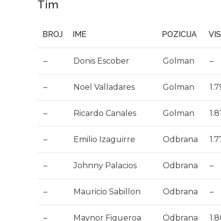
Tim
BROJ
IME
POZICIJA
VI
–
Donis Escober
Golman
–
–
Noel Valladares
Golman
1.
–
Ricardo Canales
Golman
1.8
–
Emilio Izaguirre
Odbrana
1.
–
Johnny Palacios
Odbrana
–
–
Mauricio Sabillon
Odbrana
–
–
Maynor Figueroa
Odbrana
1.