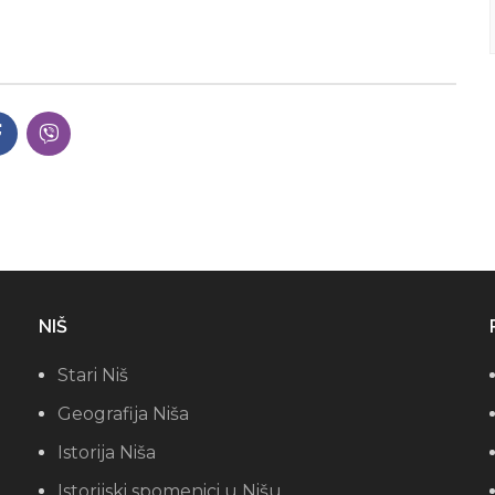
NIŠ
Stari Niš
Geografija Niša
Istorija Niša
Istorijski spomenici u Nišu