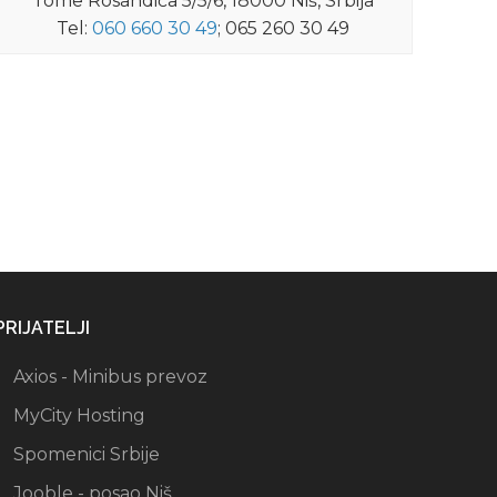
Tome Rosandića 5/5/6, 18000 Niš, Srbija
Tel:
060 660 30 49
; 065 260 30 49
PRIJATELJI
Axios - Minibus prevoz
MyCity Hosting
Spomenici Srbije
Jooble - posao Niš