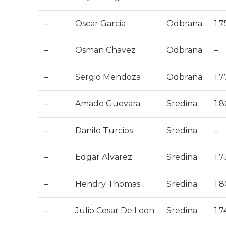
–
Oscar Garcia
Odbrana
1.
–
Osman Chavez
Odbrana
–
–
Sergio Mendoza
Odbrana
1.
–
Amado Guevara
Sredina
1.
–
Danilo Turcios
Sredina
–
–
Edgar Alvarez
Sredina
1.
–
Hendry Thomas
Sredina
1.
–
Julio Cesar De Leon
Sredina
1.