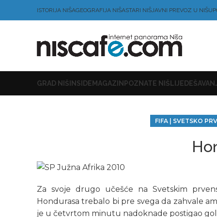
ISTORIJA NIŠA
GEOGRAFIJA NIŠA
STARI NIŠ
JAVNI PREVOZ U NIŠU
P
GRAD NIŠ
INSIDE
MAGAZIN
POZNATE NIŠLIJE
DEŠAVANJ
FIFA | SVETSKO P
Ho
Za svoje drugo učešće na Svetskim prvenstv
Hondurasa trebalo bi pre svega da zahvale am
je u četvrtom minutu nadoknade postigao gol z