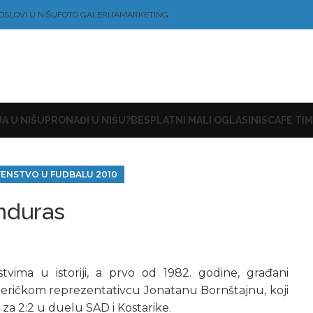
OSLOVI U NIŠU
FOTO GALERIJA
MARKETING
A U NIŠU
PRONAĐI U NIŠU?
BESPLATNI MALI OGLASI
NISCAFE TIM
RVENSTVO U FUDBALU 2010
nduras
ima u istoriji, a prvo od 1982. godine, građani
eričkom reprezentativcu Jonatanu Bornštajnu, koji
a 2:2 u duelu SAD i Kostarike.