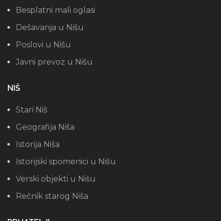
Besplatni mali oglasi
Dešavanja u Nišu
Poslovi u Nišu
Javni prevoz u Nišu
NIŠ
Stari Niš
Geografija Niša
Istorija Niša
Istorijski spomenici u Nišu
Verski objekti u Nišu
Rečnik starog Niša