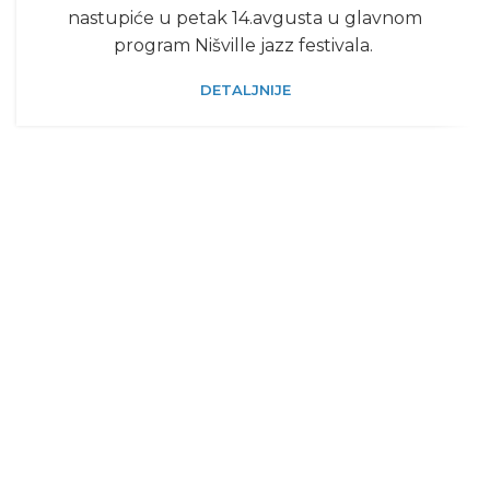
nastupiće u petak 14.avgusta u glavnom
program Nišville jazz festivala.
DETALJNIJE