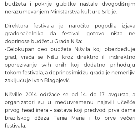
budžeta i pokrije gubitke nastale dvogodišnjim
nerazumevanjem Ministarstva kulture Srbije.
Direktora festivala je naročito pogodila izjava
gradonačelnika da festivali gotovo ništa ne
doprinose budžetu Grada Niša:
-Celokupan deo budžeta Nišvila koji obezbeđuje
grad, vraća se Nišu kroz direktno ili indirektno
oporezivanje svih onih koji dodatno prihoduju
tokom festivala, a doprinos imidžu grada je nemerljiv,
zaključuje Ivan Blagojević.
Nišville 2014 održaće se od 14. do 17. avgusta, a
organizatori su u međuvremenu najavili učešće
prvog headlinera – sastava koji predvodi prva dama
brazilskog džeza Tania Maria i to prve večeri
festivala.