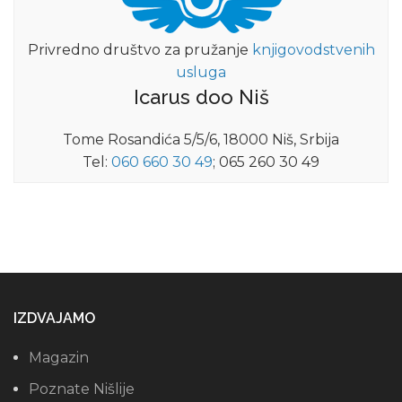
Privredno društvo za pružanje
knjigovodstvenih
usluga
Icarus doo Niš
Tome Rosandića 5/5/6, 18000 Niš, Srbija
Tel:
060 660 30 49
; 065 260 30 49
IZDVAJAMO
Magazin
Poznate Nišlije