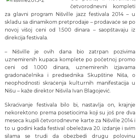
četvorodnevni kompleti
za glavni program Nišville jazz festivala 2014 – u
skladu sa dinamikom pretprodaje – prodavaće se po
novoj višoj ceni od 1.500 dinara – saopštavaju iz
direkcija festivala.
– Nišville je ovih dana bio zatrpan pozivima
uznemirenih kupaca komplete po početnoj promo
ceni od 1.000 dinara, uznemirenih izjavama
gradonačelnika i predsednika Skupštine Niša, o
neophodnosti skraćenja kulturnih manifestacija u
Nišu – kaže direktor Nišvila Ivan Blagojević.
Skraćivanje festivala bilo bi, nastavlja on, krajnje
nekorektono prema posetiocima koji su još pre dva
meseca kupili četvorodnevne karte za Nišville 2014 i
to u godini kada festival obeležava 20. izdanje i svim
silama se trudi da obezbedi drugu polovinu