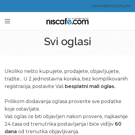
JAVNI PREVOZ
POSLOVI
Svi oglasi
Ukoliko nešto kupujete, prodajete, objavljujete,
tražite... U 2 jednostavna koraka, bez komplikovanih
registracija, postavite Vaš
besplatni mali oglas.
Prilikom dodavanja oglasa proverite sve podatke
koje ostavljate.
Vaš oglas će biti objavljen nakon provere, najkasnije
24 časa od trenutnka postavljanja i biće vidljiv
60
dana
od trenutka objavljivanja.