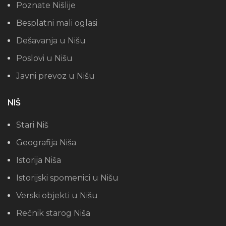
Poznate Nišlije
Besplatni mali oglasi
Dešavanja u Nišu
Poslovi u Nišu
Javni prevoz u Nišu
NIŠ
Stari Niš
Geografija Niša
Istorija Niša
Istorijski spomenici u Nišu
Verski objekti u Nišu
Rečnik starog Niša