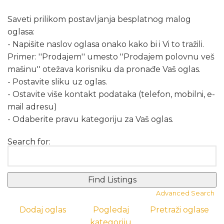
Saveti prilikom postavljanja besplatnog malog
oglasa:
- Napišite naslov oglasa onako kako bi i Vi to tražili.
Primer: ''Prodajem'' umesto ''Prodajem polovnu veš
mašinu'' otežava korisniku da pronađe Vaš oglas.
- Postavite sliku uz oglas.
- Ostavite više kontakt podataka (telefon, mobilni, e-
mail adresu)
- Odaberite pravu kategoriju za Vaš oglas.
Search for:
Advanced Search
Dodaj oglas
Pogledaj
Pretraži oglase
kategoriju