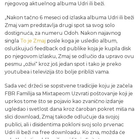
njegovog aktuelnog albuma Udri ili beži.
„Nakon tačno 6 meseci od izlaska albuma Udri ili beži
Zmaj vam predstavlja drugi spot sa svog solo
dostignuća, za numeru Odoh. Nakon najavnog
singla
To je Zmaj
posle koga je usledio album,
osluškujući feedback od publike koja je kupila disk
po njegovom izlasku, Zmaj se odlučio da upravo ovu
pesmu „oživi“ kroz još jedan spot i tako je preko
youtubea i televizija što bolje približi vama.
Sada već držeći se sopstvene tradicijie koju je začela
FBR Familija sa Mixtapeom Uzvrati poštovanje koji je
uprkos tome što se pojavio kao zvanično izdanje
ugledao i svetlost dana kroz čaroban pokret miša na
slici download, Zmaj takođe odlučuje da svojoj
publici, ali i disidentima pokloni svoj solo prvenac
Udri ili beži na free downloadu. Ko zna, možda će