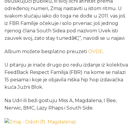
osluškujući publiku, ili svoj lični afinitet prema
određenoj numeri, Zmaj nastaviti u istom ritmu. U
svakom slučaju iako do toga ne dođe u 2011. vas još
iz FBR Familije očekuje i solo prvenac još jednog
njenog člana South Sidea pod nazivom Uvek isti
zauvek svoj, zato stay tunedâ€¦“, navodi se u najavi.
Album možete besplatno preuzeti
OVDE
.
U pitanju je inače drugo po redu izdanje iz kolektiva
FeedBack Respect Familija (FBR) na kome se nalazi
15 pesama i koje je objavila niška hip hop izdavačka
kuća Južni Blok.
Na Udri ili beži gostuju Miss A, Magdalena, I Bee,
Nerwic, BMC, Lazy Rhaps i South Side.