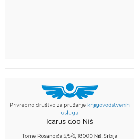
Privredno društvo za pružanje
knjigovodstvenih
usluga
Icarus doo Niš
Tome Rosandića 5/5/6, 18000 Niš, Srbija