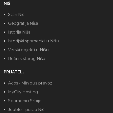
NIŠ
Stari Niš
Geografija Niša
Istorija Niša
Istorijski spomenici u Nišu
Verski objekti u Nišu
Rečnik starog Niša
PRIJATELJI
Axios - Minibus prevoz
MyCity Hosting
Spomenici Srbije
Jooble - posao Niš