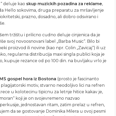
“ deluje kao
skup muzickih pozadina za reklame
,
oda Hello sokovima, druga preparatu za mršavljenje
okritetski, prazno, dosadno, ali dobro odsvirano i
še.
šem tržištu i prilicno cudno deluje cinjenica da je
e svoj novoosnovani label „Barba Music“. Bilo bi
 proizvod ili novine (kao npr. Colin „Zavicaj“) ili uz
ko, regularna distribucija maxi singla publici koja je
no, kupuje rezance od po 100 din. na buvljaku vrlo je
MS gospel hora iz Bostona
(prosto je fascinanto
plagijatorski motiv, stvarno neodoljivo lici na refren
ce u kolotecinu tipicnu za letnje hitice kakav je,
bomoran“ koji je on svojevremeno nazvao
perkusije, jednostavan ritam, zatim prelaz u refren,
rujem da se gostovanje Dominika Milera u ovoj pesmi