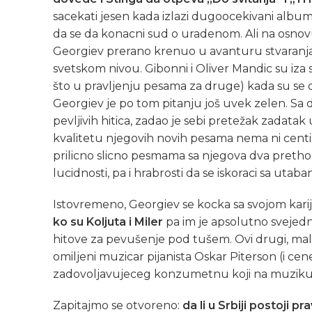
sacekati jesen kada izlazi dugoocekivani album
da se da konacni sud o uradenom. Ali na osnov
Georgiev prerano krenuo u avanturu stvaranj
svetskom nivou. Gibonni i Oliver Mandic su iza 
što u pravljenju pesama za druge) kada su se o
Georgiev je po tom pitanju još uvek zelen. Sa
pevljivih hitica, zadao je sebi pretežak zadatak
kvalitetu njegovih novih pesama nema ni cent
prilicno slicno pesmama sa njegova dva prethod
lucidnosti, pa i hrabrosti da se iskoraci sa utaba
Istovremeno, Georgiev se kocka sa svojom kari
ko su Koljuta i Miler
pa im je apsolutno svejedn
hitove za pevušenje pod tušem. Ovi drugi, malobr
omiljeni muzicar pijanista Oskar Piterson (i ce
zadovoljavujeceg konzumetnu koji na muziku 
Zapitajmo se otvoreno:
da li u Srbiji postoji 