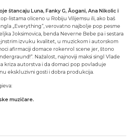
je štancaju Luna, Fanky G, Ãogani, Ana Nikolic i
top-listama oliceno u Robiju Vilijemsu ili, ako baš
singla „Everything“, verovatno najbolje pop pesme
eljka Joksimovica, benda Neverne Bebe pa i sestara
jnstrim izvuku kvalitet, u muzickom i autorskom
moci afirmaciji domace rokenrol scene jer, štono
ndergraund!“. Nažalost, najnoviji maksi singl Vlade
a kriza autorstva i da domaci pop povladuje
 ekskluzivni gosti i dobra produkcija.
ieva:
ske muzičare.