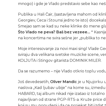
mnogo) i gde je Vlado predstavio sebe kao nešt
Publika u Hali Čair, (sastavljena mahom od klinki
Georgiev, Ceca i Stounsi jedno te isto) doceka
Smejao sam se kad su neke klinke do mene gl
Što Vlado ne peva? Baš bez vezeee… “
Kasnij
na koncertima ne svira sešne jer „publika to n
Moje interesovanje za novi maxi singl Vlade Ge
sviraju dva velikana svetske muzicke scene, ve
KOLJUTA i Stingov gitarista DOMINIK MILER.
Da se razumemo – nije Vlado otkrio toplu vodu
Još devedesetih,
Oliver Mandic
je u Njujorku
naslova „Kad ljubav ubije“ na kome su, izmedu o
HABARD, taj album nikad nije izašao iz totalno
najavljivan od strane PGP-RTS-a. Kruže price d
koji su mu ponudeni i da ce projekat biti izdat