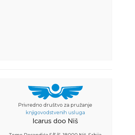
Privredno društvo za pružanje
knjigovodstvenih usluga
Icarus doo Niš