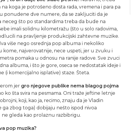
 na koga je potrošeno dosta rada, vremena i para pa
u ponudene dve numere, da se zakljuciti da je
a neceg što po standardima treba da bude na
sebe imali solidnu kilometražu (što u solo radovima,
dlucili na pravljenje produkcijski zahtevne muzike.
 dva više nego osrednja pop albuma i nekoliko
 u kome, najverovatnije, nece uspeti, jer u zvuku i
imetra pomaka u odnosu na ranije radove. Sve zvuci
na albuma, i što je gore, oseca se nedostatak ideje i
ne (i komercijalno isplative) staze. Šteta.
jerom jer
gro
njegove publike nema blagog pojma
o ko šta svira na pesmama. Oni traže jeftine letnje
ojni, koji, kao ja, recimo, znaju da je Vladin
ne ga zbog toga) dobijaju nešto ispod nivoa
ne gleda kao prolaznu razbibrigu.
prava pop muzika?