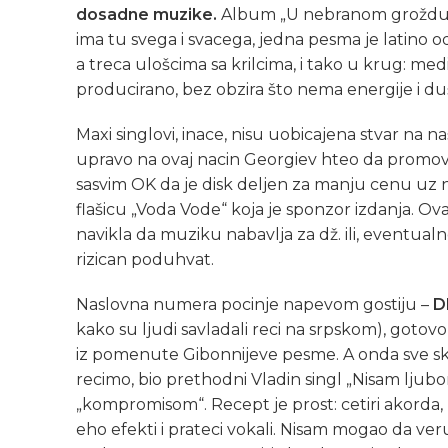
dosadne muzike.
Album „U nebranom groždu
ima tu svega i svacega, jedna pesma je latino 
a treca ulošcima sa krilcima, i tako u krug: medi
producirano, bez obzira što nema energije i du
Maxi singlovi, inace, nisu uobicajena stvar na na
upravo na ovaj nacin Georgiev hteo da promoviš
sasvim OK da je disk deljen za manju cenu uz neki
flašicu „Voda Vode“ koja je sponzor izdanja. Ova
navikla da muziku nabavlja za dž. ili, eventual
rizican poduhvat.
Naslovna numera pocinje napevom gostiju –
D
kako su ljudi savladali reci na srpskom), gotovo 
iz pomenute Gibonnijeve pesme. A onda sve skre
recimo, bio prethodni Vladin singl „Nisam lju
„kompromisom“. Recept je prost: cetiri akorda, 
eho efekti i prateci vokali. Nisam mogao da ve