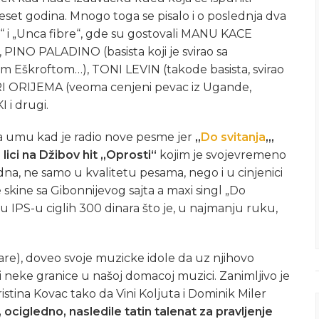
eset godina. Mnogo toga se pisalo i o poslednja dva
“ i „Unca fibre“, gde su gostovali MANU KACE
 PINO PALADINO (basista koji je svirao sa
 Eškroftom…), TONI LEVIN (takode basista, svirao
RI ORIJEMA (veoma cenjeni pevac iz Ugande,
i drugi.
a umu kad je radio nove pesme jer
„
Do svitanja
„,
lici na Džibov hit „Oprosti“
kojim je svojevremeno
edna, ne samo u kvalitetu pesama, nego i u cinjenici
skine sa Gibonnijevog sajta a maxi singl „Do
u IPS-u ciglih 300 dinara što je, u najmanju ruku,
pare), doveo svoje muzicke idole da uz njihovo
 neke granice u našoj domacoj muzici. Zanimljivo je
istina Kovac tako da Vini Koljuta i Dominik Miler
ocigledno, nasledile tatin talenat za pravljenje