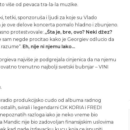
o više od pevaca tra-la-la muzike.
, tetki, sponzoruša i ljudi za koje su Vlado
la je ove delove koncerta pomalo hladno i zbunjeno.
asno protestvovale:
„Šta je, bre, ovo? Neki džez?
e sam negde procitao kako je Georgiev odlucio da
e razume“.
Eh, nije ni njemu lako…
orgieva najviše je podgrejala cinjenica da na njemu
rovatno trenutno najbolji svetski bubnjar – VINI
.
 uradio produkcijsko cudo od albuma radnog
stalih, svirali i legendarni CIK KORIA i FREDI
 nepoznatih razloga iako je neko vreme bio
a Mandic nije bio zadovoljan finansijskim uslovima
 tek kad nade izdavacku kucu koja ce ispuniti