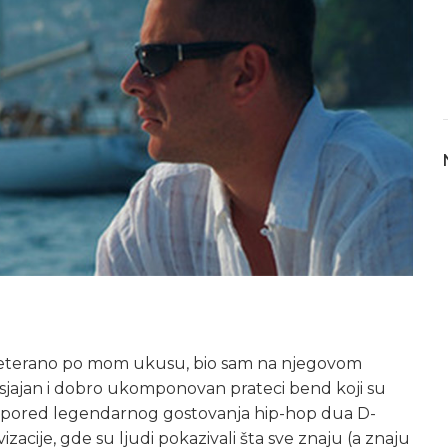
preterano po mom ukusu, bio sam na njegovom
a sjajan i dobro ukomponovan prateci bend koji su
nti (pored legendarnog gostovanja hip-hop dua D-
vizacije, gde su ljudi pokazivali šta sve znaju (a znaju