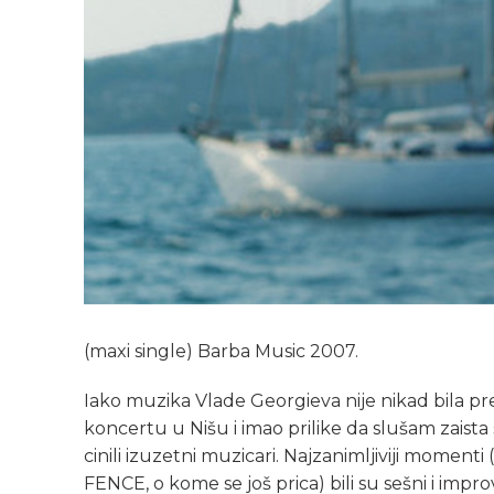
(maxi single) Barba Music 2007.
Iako muzika Vlade Georgieva nije nikad bila 
koncertu u Nišu i imao prilike da slušam zaist
cinili izuzetni muzicari. Najzanimljiviji mome
FENCE, o kome se još prica) bili su sešni i impro