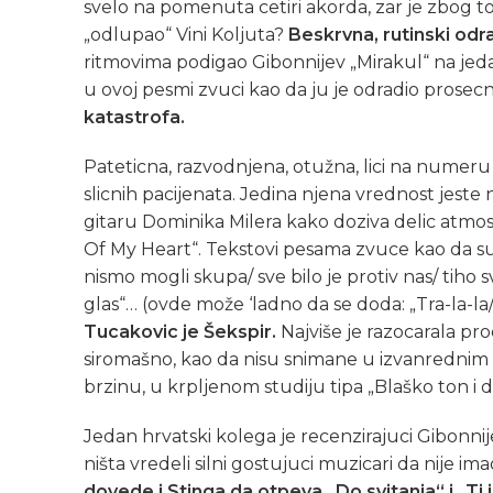
svelo na pomenuta cetiri akorda, zar je zbog to
„odlupao“ Vini Koljuta?
Beskrvna, rutinski od
ritmovima podigao Gibonnijev „Mirakul“ na jedan
u ovoj pesmi zvuci kao da ju je odradio prosecn
katastrofa.
Pateticna, razvodnjena, otužna, lici na numer
slicnih pacijenata. Jedina njena vrednost jest
gitaru Dominika Milera kako doziva delic atmosf
Of My Heart“. Tekstovi pesama zvuce kao da su pi
nismo mogli skupa/ sve bilo je protiv nas/ tiho sv
glas“… (ovde može ‘ladno da se doda: „Tra-la-la/ 
Tucakovic je Šekspir.
Najviše je razocarala p
siromašno, kao da nisu snimane u izvanrednim 
brzinu, u krpljenom studiju tipa „Blaško ton i d
Jedan hrvatski kolega je recenzirajuci Gibonni
ništa vredeli silni gostujuci muzicari da nije im
dovede i Stinga da otpeva „Do svitanja“ i „Ti i 