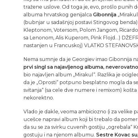
tražene uslove. Od toga je, evo, prošlo punih d
albuma hrvatskog genijalca
Gibonnija
„Mirakul
(bubnjar u sadašnjoj postavi Stingovog benda),
Kleptonom, Votersom, Polom Jangom, Ricardom
sa Lenonom, Alis Kuperom, Pink Flojd…) DŽEF
nastanjen u Francuskoj) VLATKO STEFANOVSKI 
Nema sumnje da je Georgiev imao Gibonnija n
prvi singl sa najavljenog albuma, neverovatno 
bio najavljen album „Mirakul“. Razlika je ocigl
da je „Oprosti“ potpuno besplatno mogla da se 
svitanja“ (sa cele dve numere i remixom) košta 
nekorektno.
Vlado je dakle, veoma ambiciozno (i za velike 
ucešce napravi album koji bi trebalo da pomeri
da su se za svirku cuvenih gostiju „ogrebala“ Kr
gostuju i na njenom albumu.
Sestre Kovac su, 