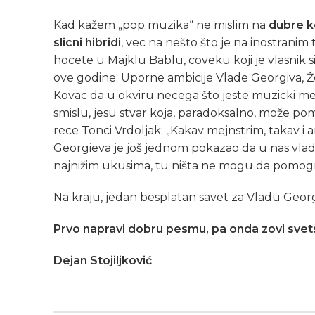
Kad kažem „pop muzika“ ne mislim na
dubre ko
slicni hibridi
, vec na nešto što je na inostranim 
hocete u Majklu Bablu, coveku koji je vlasnik 
ove godine. Uporne ambicije Vlade Georgiva, Ž
Kovac da u okviru necega što jeste muzicki me
smislu, jesu stvar koja, paradoksalno, može po
rece Tonci Vrdoljak: „Kakav mejnstrim, takav i a
Georgieva je još jednom pokazao da u nas vlad
najnižim ukusima, tu ništa ne mogu da pomognu
Na kraju, jedan besplatan savet za Vladu Georg
Prvo napravi dobru pesmu, pa onda zovi svet
Dejan Stojiljković