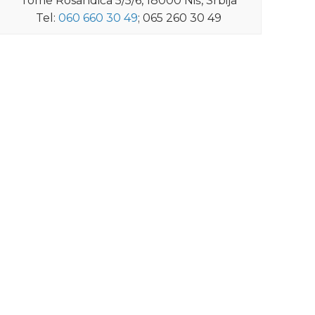
Tome Rosandića 5/5/6, 18000 Niš, Srbija
Tel:
060 660 30 49
; 065 260 30 49