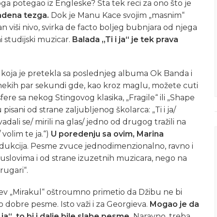
ga potegao iz Engleske? Šta tek reci za ono što je
radena tezga.
Dok je Manu Kace svojim „masnim“
 viši nivo, svirka de facto boljeg bubnjara od njega
i studijski muzicar.
Balada „Ti i ja“ je tek prava
u koja je pretekla sa poslednjeg albuma Ok Banda i
e nekih par sekundi gde, kao kroz maglu, možete cuti
ere sa nekog Stingovog klasika, „Fragile“ ili „Shape
sani od strane zaljubljenog školarca: „Ti i ja/
adali se/ mirili na glas/ jedno od drugog tražili na
volim te ja.“)
U poredenju sa ovim, Marina
rodukcija. Pesme zvuce jednodimenzionalno, ravno i
uslovima i od strane izuzetnih muzicara, nego na
rugari“.
jev „Mirakul“ oštroumno primetio da Džibu ne bi
ao dobre pesme. Isto važi i za Georgieva.
Mogao je da
ja“, to bi i dalje bile slabe pesme.
Naravno, treba