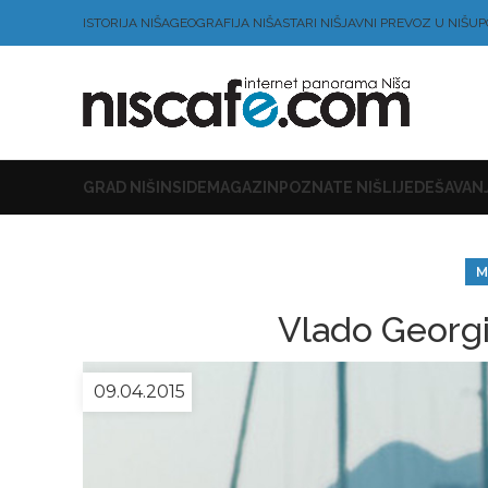
ISTORIJA NIŠA
GEOGRAFIJA NIŠA
STARI NIŠ
JAVNI PREVOZ U NIŠU
P
GRAD NIŠ
INSIDE
MAGAZIN
POZNATE NIŠLIJE
DEŠAVANJ
M
Vlado Georgi
09.04.2015