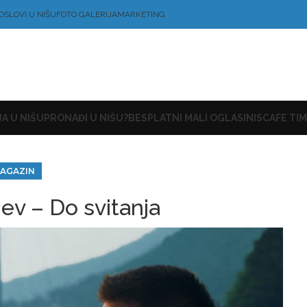
OSLOVI U NIŠU
FOTO GALERIJA
MARKETING
A U NIŠU
PRONAĐI U NIŠU?
BESPLATNI MALI OGLASI
NISCAFE TIM
AGAZIN
ev – Do svitanja