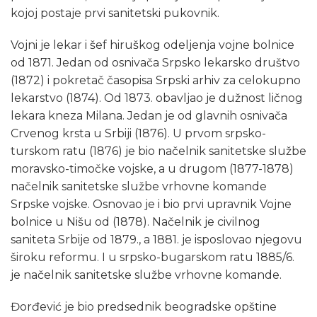
kojoj postaje prvi sanitetski pukovnik.
Vojni je lekar i šef hiruškog odeljenja vojne bolnice
od 1871. Jedan od osnivača Srpsko lekarsko društvo
(1872) i pokretač časopisa Srpski arhiv za celokupno
lekarstvo (1874). Od 1873. obavljao je dužnost ličnog
lekara kneza Milana. Jedan je od glavnih osnivača
Crvenog krsta u Srbiji (1876). U prvom srpsko-
turskom ratu (1876) je bio načelnik sanitetske službe
moravsko-timočke vojske, a u drugom (1877-1878)
načelnik sanitetske službe vrhovne komande
Srpske vojske. Osnovao je i bio prvi upravnik Vojne
bolnice u Nišu od (1878). Načelnik je civilnog
saniteta Srbije od 1879., a 1881. je isposlovao njegovu
široku reformu. I u srpsko-bugarskom ratu 1885/6.
je načelnik sanitetske službe vrhovne komande.
Đorđević je bio predsednik beogradske opštine