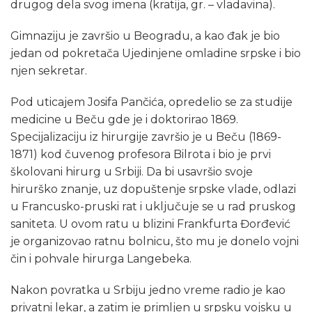
drugog dela svog imena (kratija, gr. – vladavina).
Gimnaziju je završio u Beogradu, a kao đak je bio
jedan od pokretača Ujedinjene omladine srpske i bio
njen sekretar.
Pod uticajem Josifa Pančića, opredelio se za studije
medicine u Beču gde je i doktorirao 1869.
Specijalizaciju iz hirurgije završio je u Beču (1869-
1871) kod čuvenog profesora Bilrota i bio je prvi
školovani hirurg u Srbiji. Da bi usavršio svoje
hirurško znanje, uz dopuštenje srpske vlade, odlazi
u Francusko-pruski rat i uključuje se u rad pruskog
saniteta. U ovom ratu u blizini Frankfurta Đorđević
je organizovao ratnu bolnicu, što mu je donelo vojni
čin i pohvale hirurga Langebeka.
Nakon povratka u Srbiju jedno vreme radio je kao
privatni lekar, a zatim je primljen u srpsku vojsku u