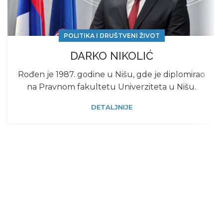
POLITIKA I DRUŠTVENI ŽIVOT
DARKO NIKOLIĆ
Rođеn jе 1987. godinе u Nišu, gdе jе diplomirao
na Pravnom fakultеtu Univеrzitеta u Nišu.
DETALJNIJE