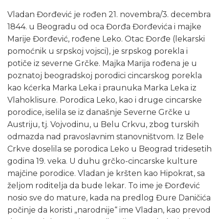
Vladan Đorđević je rođen 21. novembra/3. decembra
1844. u Beogradu od oca Đorđa Đorđevića i majke
Marije Đorđević, rođene Leko. Otac Đorđe (lekarski
pomoćnik u srpskoj vojsci), je srpskog porekla i
potiče iz severne Grčke. Majka Marija rođena je u
poznatoj beogradskoj porodici cincarskog porekla
kao kćerka Marka Leka i praunuka Marka Leka iz
Vlahoklisure. Porodica Leko, kao i druge cincarske
porodice, iselila se iz današnje Severne Grčke u
Austriju, tj. Vojvodinu, u Belu Crkvu, zbog turskih
odmazda nad pravoslavnim stanovništvom. Iz Bele
Crkve doselila se porodica Leko u Beograd tridesetih
godina 19. veka. U duhu grčko-cincarske kulture
majčine porodice. Vladan je kršten kao Hipokrat, sa
željom roditelja da bude lekar. To ime je Đorđević
nosio sve do mature, kada na predlog Đure Daničića
počinje da koristi „narodnije“ ime Vladan, kao prevod