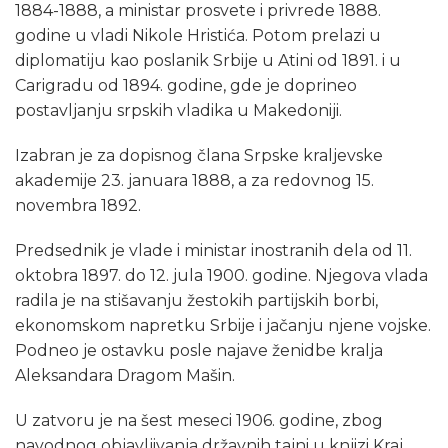
1884-1888, a ministar prosvete i privrede 1888.
godine u vladi Nikole Hristića. Potom prelazi u
diplomatiju kao poslanik Srbije u Atini od 1891. i u
Carigradu od 1894. godine, gde je doprineo
postavljanju srpskih vladika u Makedoniji.
Izabran je za dopisnog člana Srpske kraljevske
akademije 23. januara 1888, a za redovnog 15.
novembra 1892.
Predsednik je vlade i ministar inostranih dela od 11.
oktobra 1897. do 12. jula 1900. godine. Njegova vlada
radila je na stišavanju žestokih partijskih borbi,
ekonomskom napretku Srbije i jačanju njene vojske.
Podneo je ostavku posle najave ženidbe kralja
Aleksandara Dragom Mašin.
U zatvoru je na šest meseci 1906. godine, zbog
navodnog objavljivanja državnih tajni u knjizi Kraj