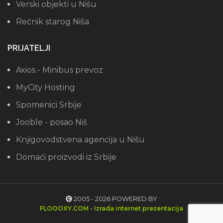
Verski objekti u Nišu
Rečnik starog Niša
PRIJATELJI
Axios - Minibus prevoz
MyCity Hosting
Spomenici Srbije
Jooble - posao Niš
Knjigovodstvena agencija u Nišu
Domaći proizvodi iz Srbije
2005 - 2026 POWERED BY
FLOOOXY.COM - Izrada internet prezentacija