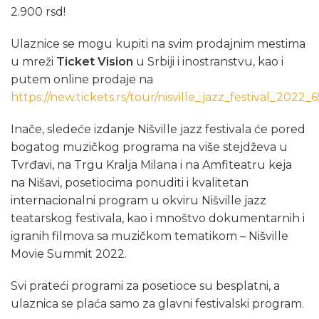
2.900 rsd!
Ulaznice se mogu kupiti na svim prodajnim mestima
u mreži
Ticket Vision
u Srbiji i inostranstvu, kao i
putem online prodaje na
https://new.tickets.rs/tour/nisville_jazz_festival_2022_6
Inače, sledeće izdanje Nišville jazz festivala će pored
bogatog muzičkog programa na više stejdževa u
Tvrđavi, na Trgu Kralja Milana i na Amfiteatru keja
na Nišavi, posetiocima ponuditi i kvalitetan
internacionalni program u okviru Nišville jazz
teatarskog festivala, kao i mnoštvo dokumentarnih i
igranih filmova sa muzičkom tematikom – Nišville
Movie Summit 2022.
Svi prateći programi za posetioce su besplatni, a
ulaznica se plaća samo za glavni festivalski program.