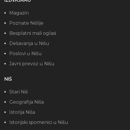
IZDVAJAMO
Magazin
Poznate Nišlije
Besplatni mali oglasi
Dešavanja u Nišu
Poslovi u Nišu
Javni prevoz u Nišu
NIŠ
Stari Niš
Geografija Niša
Istorija Niša
Istorijski spomenici u Nišu