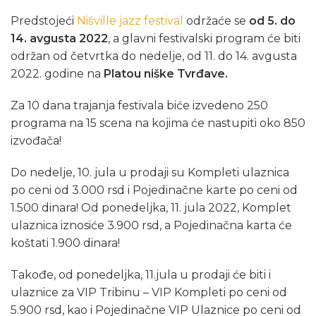
Predstojeći
Nišville jazz festival
održaće se
od 5. do
14. avgusta 2022
, a glavni festivalski program će biti
održan od četvrtka do nedelje, od 11. do 14. avgusta
2022. godine na
Platou niške Tvrđave.
Za 10 dana trajanja festivala biće izvedeno 250
programa na 15 scena na kojima će nastupiti oko 850
izvođača!
Do nedelje, 10. jula u prodaji su Kompleti ulaznica
po ceni od 3.000 rsd i Pojedinačne karte po ceni od
1.500 dinara! Od ponedeljka, 11. jula 2022, Komplet
ulaznica iznosiće 3.900 rsd, a Pojedinačna karta će
koštati 1.900 dinara!
Takođe, od ponedeljka, 11.jula u prodaji će biti i
ulaznice za VIP Tribinu – VIP Kompleti po ceni od
5.900 rsd, kao i Pojedinačne VIP Ulaznice po ceni od