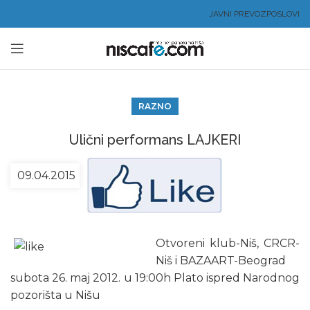
JAVNI PREVOZ
POSLOVI
RAZNO
Ulični performans LAJKERI
09.04.2015
Otvoreni klub-Niš, CRCR-
Niš i BAZAART-Beograd
subota 26. maj 2012. u 19:00h Plato ispred Narodnog
pozorišta u Nišu