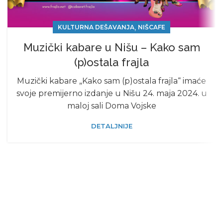
,
KULTURNA DEŠAVANJA
NIŠCAFE
Muzički kabare u Nišu – Kako sam
(p)ostala frajla
Muzički kabare „Kako sam (p)ostala frajla“ imaće
svoje premijerno izdanje u Nišu 24. maja 2024. u
maloj sali Doma Vojske
DETALJNIJE