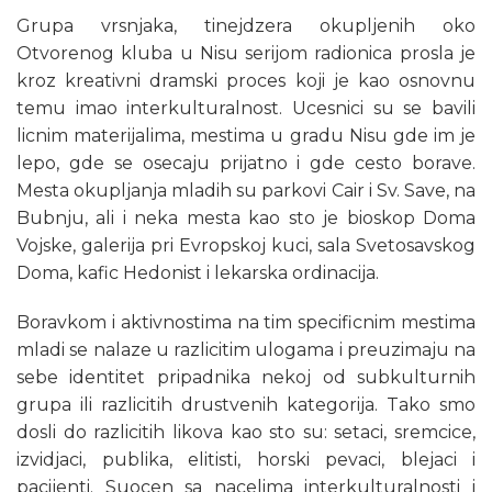
Grupa vrsnjaka, tinejdzera okupljenih oko
Otvorenog kluba u Nisu serijom radionica prosla je
kroz kreativni dramski proces koji je kao osnovnu
temu imao interkulturalnost. Ucesnici su se bavili
licnim materijalima, mestima u gradu Nisu gde im je
lepo, gde se osecaju prijatno i gde cesto borave.
Mesta okupljanja mladih su parkovi Cair i Sv. Save, na
Bubnju, ali i neka mesta kao sto je bioskop Doma
Vojske, galerija pri Evropskoj kuci, sala Svetosavskog
Doma, kafic Hedonist i lekarska ordinacija.
Boravkom i aktivnostima na tim specificnim mestima
mladi se nalaze u razlicitim ulogama i preuzimaju na
sebe identitet pripadnika nekoj od subkulturnih
grupa ili razlicitih drustvenih kategorija. Tako smo
dosli do razlicitih likova kao sto su: setaci, sremcice,
izvidjaci, publika, elitisti, horski pevaci, blejaci i
pacijenti. Suocen sa nacelima interkulturalnosti i