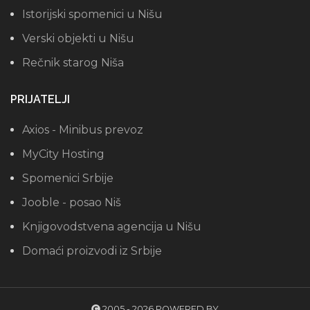
Istorijski spomenici u Nišu
Verski objekti u Nišu
Rečnik starog Niša
PRIJATELJI
Axios - Minibus prevoz
MyCity Hosting
Spomenici Srbije
Jooble - posao Niš
Knjigovodstvena agencija u Nišu
Domaći proizvodi iz Srbije
2005 - 2026 POWERED BY