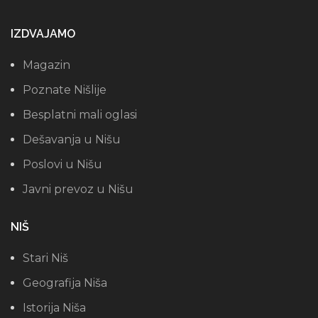
IZDVAJAMO
Magazin
Poznate Nišlije
Besplatni mali oglasi
Dešavanja u Nišu
Poslovi u Nišu
Javni prevoz u Nišu
NIŠ
Stari Niš
Geografija Niša
Istorija Niša