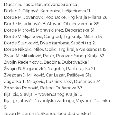
Dušan S. Tasić, Bar, Stevana Sremca 1
Dušan J. Filipović, Kamenica, Lešjaninova 11
Đorđe M. Jovanović, Kod Đoke, Trg kralja Milana 26
Đorđe Miladinović, Baštovan, Obilićev venac 89
Đorđe Mitrović, Moravski srez, Beogradska 31
Đorđe V. Mijalković, Carigrad, Trg kralja Milana 13
Đorđe Stanković, Dva džambasa, Stočni trg 2
Đorđe Nikolić, Miloš Obilić, Trg kralja Aleksandra 15
Živko M. Mihailović, Paun, Prvovenčanog Kralja 52
Živojin Radenković, Badžina, Dubrovačka 1
Živojin Đ. Stojanovkć, Negotin, Pantelejska 21
Zvezdan J. Miljković, Car Lazar, Pašićeva 51a
Zagorka T. Milojević, Lužnički srez, Dušanova 74
Zdravko Popović, Rašino, Dušanova 37
Ilija Icić, Slavija, Prvovenčanog Kralja 10
Ilija Ignjatović, Pasipoljska zadruga, Vojvode Putnika
8
Jovan M. Jeremić, Skenderbeg, Jadranska 1