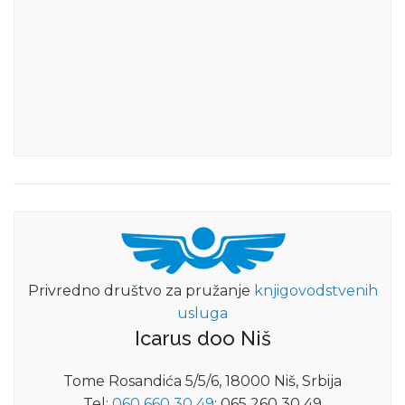
Privredno društvo za pružanje
knjigovodstvenih
usluga
Icarus doo Niš
Tome Rosandića 5/5/6, 18000 Niš, Srbija
Tel:
060 660 30 49
; 065 260 30 49