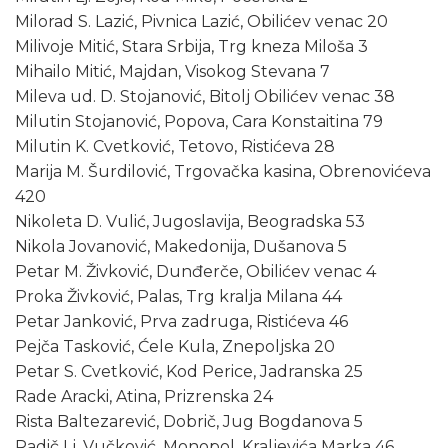
Milorad S. Lazić, Pivnica Lazić, Obilićev venac 20
Milivoje Mitić, Stara Srbija, Trg kneza Miloša 3
Mihailo Mitić, Majdan, Visokog Stevana 7
Mileva ud. D. Stojanović, Bitolj Obilićev venac 38
Milutin Stojanović, Popova, Cara Konstaitina 79
Milutin K. Cvetković, Tetovo, Ristićeva 28
Marija M. Šurdilović, Trgovačka kasina, Obrenovićeva
420
Nikoleta D. Vulić, Jugoslavija, Beogradska 53
Nikola Jovanović, Makedonija, Dušanova 5
Petar M. Živković, Dunđerče, Obilićev venac 4
Proka Živković, Palas, Trg kralja Milana 44
Petar Janković, Prva zadruga, Ristićeva 46
Pejča Tasković, Ćele Kula, Znepoljska 20
Petar S. Cvetković, Kod Perice, Jadranska 25
Rade Aracki, Atina, Prizrenska 24
Rista Baltezarević, Dobrič, Jug Bogdanova 5
Radič Lj. Vučković, Monopol, Kraljevića Marka 46