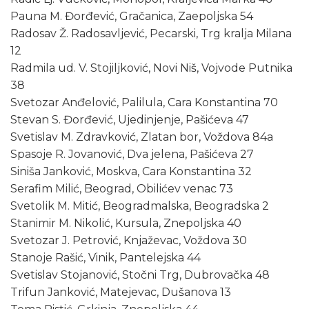
Pauna M. Đorđević, Gračanica, Zaepoljska 54
Radosav Ž. Radosavljević, Pecarski, Trg kralja Milana
12
Radmila ud. V. Stojiljković, Novi Niš, Vojvode Putnika
38
Svetozar Anđelović, Palilula, Cara Konstantina 70
Stevan S. Đorđević, Ujedinjenje, Pašićeva 47
Svetislav M. Zdravković, Zlatan bor, Voždova 84a
Spasoje R. Jovanović, Dva jelena, Pašićeva 27
Siniša Janković, Moskva, Cara Konstantina 32
Serafim Milić, Beograd, Obilićev venac 73
Svetolik M. Mitić, Beogradmalska, Beogradska 2
Stanimir M. Nikolić, Kursula, Znepoljska 40
Svetozar J. Petrović, Knjaževac, Voždova 30
Stanoje Rašić, Vinik, Pantelejska 44
Svetislav Stojanović, Stočni Trg, Dubrovačka 48
Trifun Janković, Matejevac, Dušanova 13