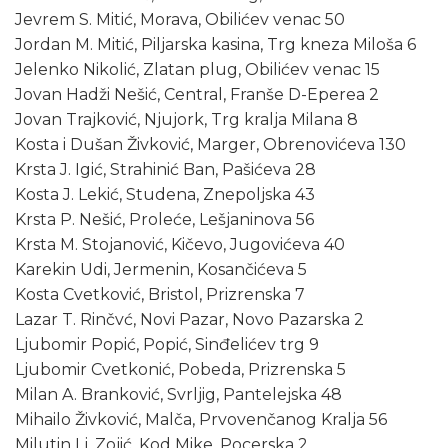
Jevrem S. Mitić, Morava, Obilićev venac 50
Jordan M. Mitić, Piljarska kasina, Trg kneza Miloša 6
Jelenko Nikolić, Zlatan plug, Obilićev venac 15
Jovan Hadži Nešić, Central, Franše D-Eperea 2
Jovan Trajković, Njujork, Trg kralja Milana 8
Kosta i Dušan Živković, Marger, Obrenovićeva 130
Krsta J. Igić, Strahinić Ban, Pašićeva 28
Kosta J. Lekić, Studena, Znepoljska 43
Krsta P. Nešić, Proleće, Lešjaninova 56
Krsta M. Stojanović, Kičevo, Jugovićeva 40
Karekin Udi, Jermenin, Kosančićeva 5
Kosta Cvetković, Bristol, Prizrenska 7
Lazar T. Rinčvć, Novi Pazar, Novo Pazarska 2
Ljubomir Popić, Popić, Sinđelićev trg 9
Ljubomir Cvetkonić, Pobeda, Prizrenska 5
Milan A. Branković, Svrljig, Pantelejska 48
Mihailo Živković, Malča, Prvovenčanog Kralja 56
Milutin Lj. Zojić, Kod Mike, Pocerska 2