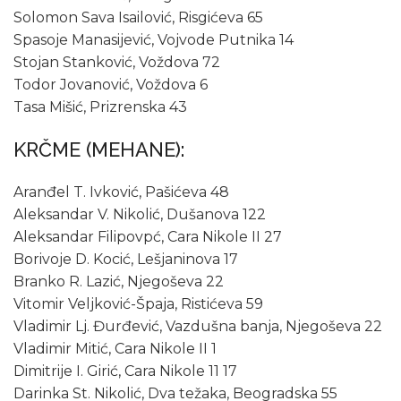
Solomon Sava Isailović, Risgićeva 65
Spasoje Manasijević, Vojvode Putnika 14
Stojan Stanković, Voždova 72
Todor Jovanović, Voždova 6
Tasa Mišić, Prizrenska 43
KRČME (MEHANE):
Aranđel T. Ivković, Pašićeva 48
Aleksandar V. Nikolić, Dušanova 122
Aleksandar Filipovpć, Cara Nikole II 27
Borivoje D. Kocić, Lešjaninova 17
Branko R. Lazić, Njegoševa 22
Vitomir Veljković-Špaja, Ristićeva 59
Vladimir Lj. Đurđević, Vazdušna banja, Njegoševa 22
Vladimir Mitić, Cara Nikole II 1
Dimitrije I. Girić, Cara Nikole 11 17
Darinka St. Nikolić, Dva težaka, Beogradska 55