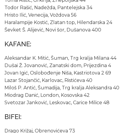
Toma Ristić, Grkinja, Znepoljska 44
Todor Rašić, Nadežda, Pantelejska 34
Hristo Ilić, Venecija, Voždova 56
Haralampije Kostić, Zlatan top, Hilendarska 24
Ševket Š. Alijević, Novi šor, Dušanova 400
KAFANE:
Aleksandar K. Mitić, Šuman, Trg kralja Milana 44
Dušai Ž. Jovanović, Zanatski dom, Prijezdina 4
Jovan Igić, Oslobođenje Niša, Kastriotova 2 69
Lazar Stojančić, Karlovac, Ristićeva 40
Miloš P. Antić, Šumadija, Trg kralja Aleksandra 40
Miodrag Danić, London, Kosovska 42
Svetozar Janković, Leskovac, Carice Milice 48
BIFEI:
Drago Križaj, Obrenovićeva 73