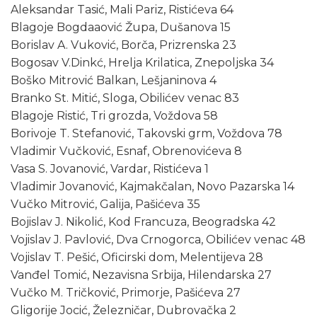
Aleksandar Tasić, Mali Pariz, Ristićeva 64
Blagoje Bogdaaović Župa, Dušanova 15
Borislav A. Vuković, Borča, Prizrenska 23
Bogosav V.Dinkć, Hrelja Krilatica, Znepoljska 34
Boško Mitrović Balkan, Lešjaninova 4
Branko St. Mitić, Sloga, Obilićev venac 83
Blagoje Ristić, Tri grozda, Voždova 58
Borivoje T. Stefanović, Takovski grm, Voždova 78
Vladimir Vučković, Esnaf, Obrenovićeva 8
Vasa S. Jovanović, Vardar, Ristićeva 1
Vladimir Jovanović, Kajmakčalan, Novo Pazarska 14
Vučko Mitrović, Galija, Pašićeva 35
Bojislav J. Nikolić, Kod Francuza, Beogradska 42
Vojislav J. Pavlović, Dva Crnogorca, Obilićev venac 48
Vojislav T. Pešić, Oficirski dom, Melentijeva 28
Vanđel Tomić, Nezavisna Srbija, Hilendarska 27
Vučko M. Tričković, Primorje, Pašićeva 27
Gligorije Jocić, Železničar, Dubrovačka 2