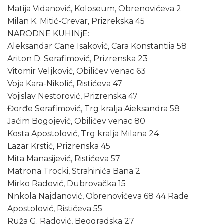
Matija Vidanović, Koloseum, Obrenovićeva 2
Milan K. Mitić-Crevar, Prizrekska 45
NARODNE KUHINjE:
Aleksandar Cane Isaković, Cara Konstantiia 58
Ariton D. Serafimović, Prizrenska 23
Vitomir Veljković, Obilićev venac 63
Voja Kara-Nikolić, Ristićeva 47
Vojislav Nestorović, Prizrenska 47
Đorđe Serafimović, Trg kralja Aieksandra 58
Jaćim Bogojević, Obilićev venac 80
Kosta Apostolović, Trg kralja Milana 24
Lazar Krstić, Prizrenska 45
Mita Manasijević, Ristićeva 57
Matrona Trocki, Strahinića Bana 2
Mirko Radović, Dubrovačka 15
Nnkola Najdanović, Obrenovićeva 68 44 Rade
Apostolović, Ristićeva 55
Ruža G. Radović, Beogradska 27