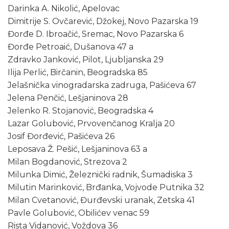
Darinka A. Nikolić, Apelovac
Dimitrije S. Ovčarević, Džokej, Novo Pazarska 19
Đorđe D. Ibroačić, Sremac, Novo Pazarska 6
Đorđe Petroaić, Dušanova 47 a
Zdravko Janković, Pilot, Ljubljanska 29
Ilija Perlić, Birčanin, Beogradska 85
Jelašnička vinogradarska zadruga, Pašićeva 67
Jelena Penčić, Lešjaninova 28
Jelenko R. Stojanović, Beogradska 4
Lazar Golubović, Prvovenčanog Kralja 20
Josif Đorđević, Pašićeva 26
Leposava Ž. Pešić, Lešjaninova 63 a
Milan Bogdanović, Strezova 2
Milunka Dimić, Železnički radnik, Šumadiska 3
Milutin Marinković, Brđanka, Vojvode Putnika 32
Milan Cvetanović, Đurđevski uranak, Zetska 41
Pavle Golubović, Obilićev venac 59
Rista Vidanović, Voždova 36