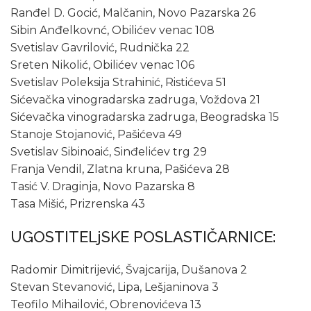
Ranđel D. Gocić, Malčanin, Novo Pazarska 26
Sibin Anđelkovnć, Obilićev venac 108
Svetislav Gavrilović, Rudnička 22
Sreten Nikolić, Obilićev venac 106
Svetislav Poleksija Strahinić, Ristićeva 51
Sićevačka vinogradarska zadruga, Voždova 21
Sićevačka vinogradarska zadruga, Beogradska 15
Stanoje Stojanović, Pašićeva 49
Svetislav Sibinoaić, Sinđelićev trg 29
Franja Vendil, Zlatna kruna, Pašićeva 28
Tasić V. Draginja, Novo Pazarska 8
Tasa Mišić, Prizrenska 43
UGOSTITELjSKE POSLASTIČARNICE:
Radomir Dimitrijević, Švajcarija, Dušanova 2
Stevan Stevanović, Lipa, Lešjaninova 3
Teofilo Mihailović, Obrenovićeva 13