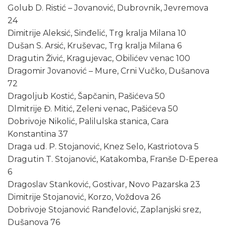
Golub D. Ristić – Jovanović, Dubrovnik, Jevremova
24
Dimitrije Aleksić, Sinđelić, Trg kralja Milana 10
Dušan S. Arsić, Kruševac, Trg kralja Milana 6
Dragutin Živić, Kragujevac, Obilićev venac 100
Dragomir Jovanović – Mure, Crni Vučko, Dušanova
72
Dragoljub Kostić, Šapčanin, Pašićeva 50
Dlmitrije Đ. Mitić, Zeleni venac, Pašićeva 50
Dobrivoje Nikolić, Palilulska stanica, Cara
Konstantina 37
Draga ud. P. Stojanović, Knez Selo, Kastriotova 5
Dragutin T. Stojanović, Katakomba, Franše D-Eperea
6
Dragoslav Stanković, Gostivar, Novo Pazarska 23
Dimitrije Stojanović, Korzo, Voždova 26
Dobrivoje Stojanović Ranđelović, Zaplanjski srez,
Dušanova 76