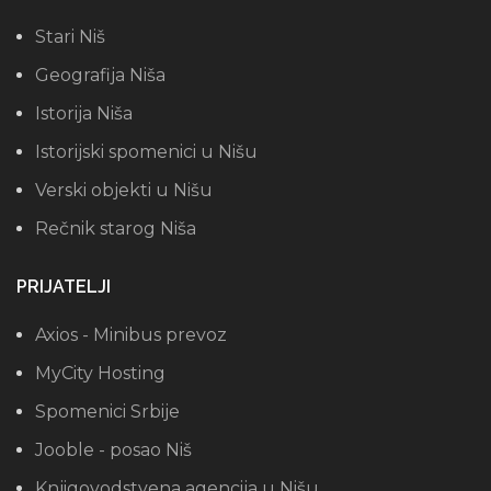
Stari Niš
Geografija Niša
Istorija Niša
Istorijski spomenici u Nišu
Verski objekti u Nišu
Rečnik starog Niša
PRIJATELJI
Axios - Minibus prevoz
MyCity Hosting
Spomenici Srbije
Jooble - posao Niš
Knjigovodstvena agencija u Nišu