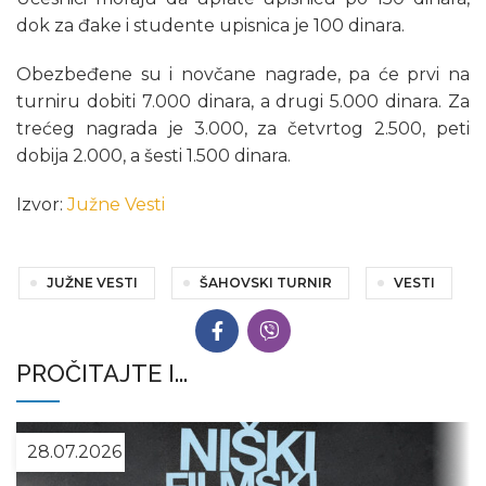
dok za đake i studente upisnica je 100 dinara.
Obezbeđene su i novčane nagrade, pa će prvi na
turniru dobiti 7.000 dinara, a drugi 5.000 dinara. Za
trećeg nagrada je 3.000, za četvrtog 2.500, peti
dobija 2.000, a šesti 1.500 dinara.
Izvor:
Južne Vesti
JUŽNE VESTI
ŠAHOVSKI TURNIR
VESTI
PROČITAJTE I...
28.07.2026