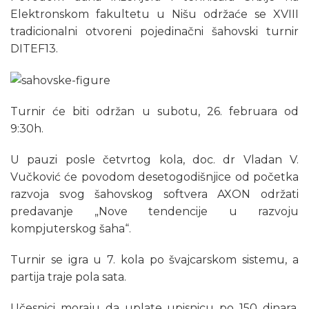
Elektronskom fakultetu u Nišu održaće se XVIII
tradicionalni otvoreni pojedinačni šahovski turnir
DITEF13.
Turnir će biti održan u subotu, 26. februara od
9:30h.
U pauzi posle četvrtog kola, doc. dr Vladan V.
Vučković će povodom desetogodišnjice od početka
razvoja svog šahovskog softvera AXON održati
predavanje „Nove tendencije u razvoju
kompjuterskog šaha“.
Turnir se igra u 7. kola po švajcarskom sistemu, a
partija traje pola sata.
Učesnici moraju da uplate upisnicu po 150 dinara,