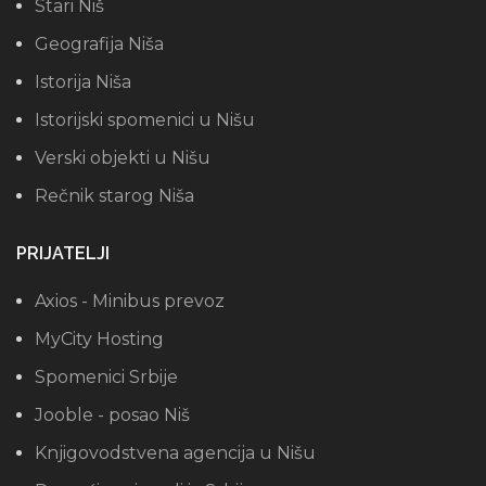
Stari Niš
Geografija Niša
Istorija Niša
Istorijski spomenici u Nišu
Verski objekti u Nišu
Rečnik starog Niša
PRIJATELJI
Axios - Minibus prevoz
MyCity Hosting
Spomenici Srbije
Jooble - posao Niš
Knjigovodstvena agencija u Nišu