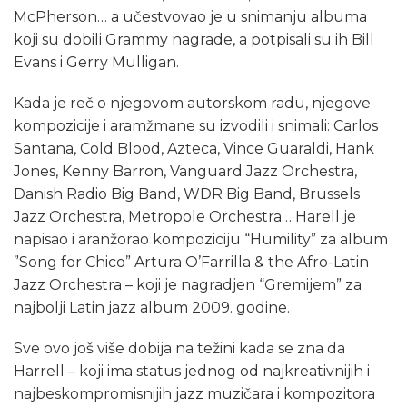
McPherson… a učestvovao je u snimanju albuma
koji su dobili Grammy nagrade, a potpisali su ih Bill
Evans i Gerry Mulligan.
Kada je reč o njegovom autorskom radu, njegove
kompozicije i aramžmane su izvodili i snimali: Carlos
Santana, Cold Blood, Azteca, Vince Guaraldi, Hank
Jones, Kenny Barron, Vanguard Jazz Orchestra,
Danish Radio Big Band, WDR Big Band, Brussels
Jazz Orchestra, Metropole Orchestra… Harell je
napisao i aranžorao kompoziciju “Humility” za album
”Song for Chico” Artura O’Farrilla & the Afro-Latin
Jazz Orchestra – koji je nagradjen “Gremijem” za
najbolji Latin jazz album 2009. godine.
Sve ovo još više dobija na težini kada se zna da
Harrell – koji ima status jednog od najkreativnijih i
najbeskompromisnijih jazz muzičara i kompozitora