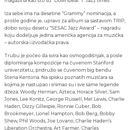
magazina kao što su “Downbeat” i “Jazz times”.
Iza sebe ima na desetine “Grammy” nominacija, a
prošle godine je, upravo za album sa sastavom TRIP,
dobio svoju desetu “SESAC Jazz Award” – nagradu
koju dodeljuje jedina američka agencija za muzička
– autorska i izvođačka prava.
Trubu je počeo da svira kao osmogodišnjak, a posle
diplomiranja kompozicije na čuvenom Stanford
univerzitetu, pridružio se čuvenom big bendu
Stena Kentona. Na spisku poznatih muzičara sa
kojima je nastupao i snimao su i sve same legende
džeza: Woody Herman, Azteca, Horace Silver, Sam
Jones, Lee Konitz, George Russell, Mel Lewis, Charlie
Haden, Dizzy Gillespie, Ronnie Cuber, Bob
Brookmeyer, Lionel Hampton, Bob Berg, Bobby
Shew, Phil Woods, Joe Lovano, Charlie Haden’s
Liberation Orchestra, Art Farmer, Charles