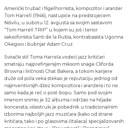
Američki trubač i fligelhornista, kompozitor i aranžer
Tom Harrell (1946), nastupiće na predstojećem
Nišvilu, u subotu 12. avgusta sa svojim sastavom
“Tom Harrell TRIP” u kojem su još i tenor
saksofonista Santi de la Rubia, kontrabasista Ugonna
Okegwo i bubnjar Adam Cruz.
Svirački stil Toma Harrela vodeći jazz kritičari
smatraju najprefinjenijim miksom snage Cliforda
Browna i liričnosti Chat Bakera, a tokom karijere
duže od pola veka stekao je reputaciju jednog od
najinventivnijih džez kompozitora i aranžera i to ne
samo kada je reč o post-bopu. Samo pod svojim
imenom snimio je 32 albuma i održao na hiljade
koncerata, višestruki je pobednik u tradicionalnim
izborima najboljih jazz muzičara (kako od strane
kritičara, tako i po glasovima čitalaca) specijalizovanih