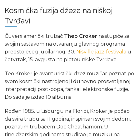
Kosmička fuzija džeza na niškoj
Tvrđavi
Čuveni američki trubač
Theo Croker
nastupiće sa
svojim sastavom na otvaranju glavnog programa
predstojećeg jubilarnog, 30.
Nišville jazz festivala
u
četvrtak, 15. avgusta na platou niške Tvrđave.
Teo Kroker je avanturistički džez muzičar poznat po
svom kosmički nastrojenoj i duhovno prosvetljenoj
interpretaciji post-bopa, fanka i elektronske fuzije.
Do sada je izdao 10 albuma.
Rođen 1985. u Lisburgu na Floridi, Kroker je počeo
da svira trubu sa 11 godina, inspirisan svojim dedom,
poznatim trubačem Doc Cheathamom. U
tinejdžerskim godinama studirao je muziku na