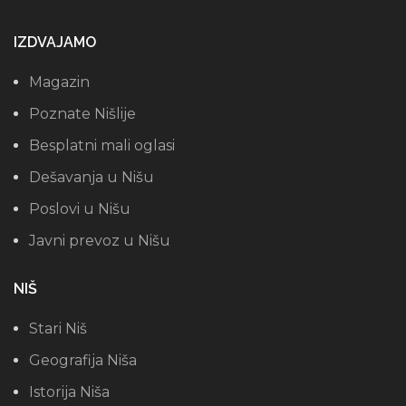
IZDVAJAMO
Magazin
Poznate Nišlije
Besplatni mali oglasi
Dešavanja u Nišu
Poslovi u Nišu
Javni prevoz u Nišu
NIŠ
Stari Niš
Geografija Niša
Istorija Niša