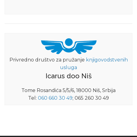
Privredno društvo za pružanje
knjigovodstvenih
usluga
Icarus doo Niš
Tome Rosandića 5/5/6, 18000 Niš, Srbija
Tel:
060 660 30 49
; 065 260 30 49