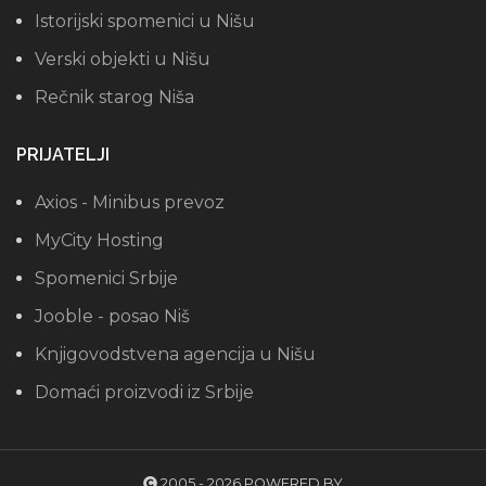
Istorijski spomenici u Nišu
Verski objekti u Nišu
Rečnik starog Niša
PRIJATELJI
Axios - Minibus prevoz
MyCity Hosting
Spomenici Srbije
Jooble - posao Niš
Knjigovodstvena agencija u Nišu
Domaći proizvodi iz Srbije
2005 - 2026 POWERED BY