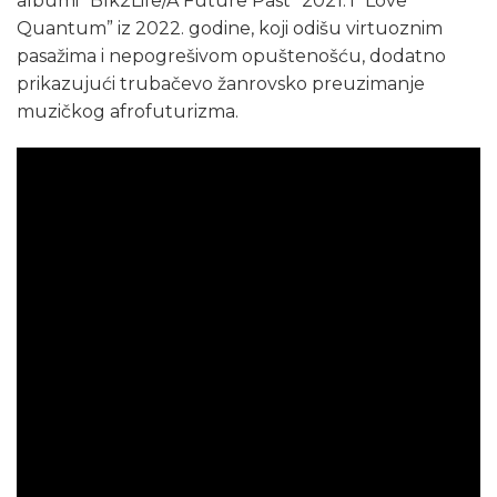
albumi “
Blk2Life/A Future Past” 2021. i “
Love
Quantum” iz 2022. godine, koji odišu virtuoznim
pasažima i nepogrešivom opuštenošću, dodatno
prikazujući trubačevo žanrovsko preuzimanje
muzičkog afrofuturizma.