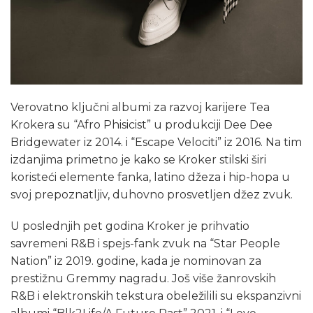
Verovatno ključni albumi za razvoj karijere Tea
Krokera su “Afro Phisicist” u produkciji Dee Dee
Bridgewater iz 2014. i “Escape Velociti” iz 2016. Na tim
izdanjima primetno je kako se Kroker stilski širi
koristeći elemente fanka, latino džeza i hip-hopa u
svoj prepoznatljiv, duhovno prosvetljen džez zvuk.
U poslednjih pet godina Kroker je prihvatio
savremeni R&B i spejs-fank zvuk na “Star People
Nation” iz 2019. godine, kada je nominovan za
prestižnu Gremmy nagradu. Još više žanrovskih
R&B i elektronskih tekstura obeležilili su ekspanzivni