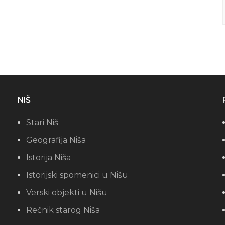
NIŠ
Stari Niš
Geografija Niša
Istorija Niša
Istorijski spomenici u Nišu
Verski objekti u Nišu
Rečnik starog Niša