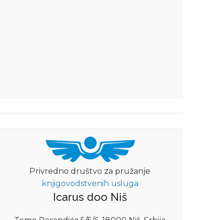
Privredno društvo za pružanje
knjigovodstvenih usluga
Icarus doo Niš