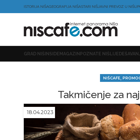
ISTORIJA NIŠA
GEOGRAFIJA NIŠA
STARI NIŠ
JAVNI PREVOZ U NIŠU
P
GRAD NIŠ
INSIDE
MAGAZIN
POZNATE NIŠLIJE
DEŠAVANJ
,
NIŠCAFE
PROMOCI
Takmičenje za naj
18.04.2023