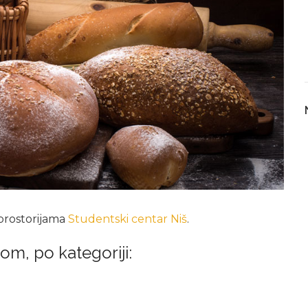
 prostorijama
Studentski centar Niš
.
om, po kategoriji: