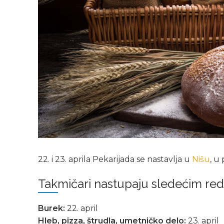
22. i 23. aprila Pekarijada se nastavlja u
Nišu
, u
Takmičari nastupaju sledećim red
Burek:
22. april
Hleb, pizza, štrudla, umetničko delo:
23. april