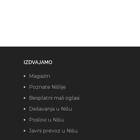
IZDVAJAMO
Magazin
Poznate Nišlije
Besplatni mali oglasi
Dešavanja u Nišu
Poslovi u Nišu
Javni prevoz u Nišu