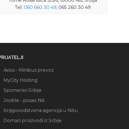
Tome Rosandića 5/5/6, 18000 Niš, Srbija
Tel:
060 660 30 49
; 065 260 30 49
PRIJATELJI
Axios - Minibus prevoz
MyCity Hosting
Spomenici Srbije
Jooble - posao Niš
Knjigovodstvena agencija u Nišu
Domaći proizvodi iz Srbije