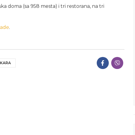
a doma (sa 958 mesta) i tri restorana, na tri
jade
.
EKARA