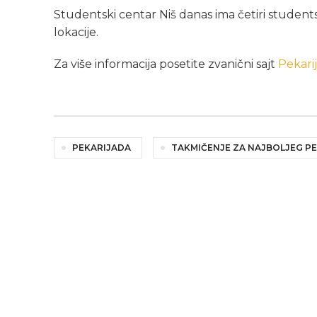
Studentski centar Niš danas ima četiri studentsk
lokacije.
Za više informacija posetite zvanični sajt
Pekari
PEKARIJADA
TAKMIČENJE ZA NAJBOLJEG P