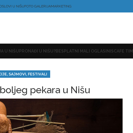
OSLOVI U NIŠU
FOTO GALERIJA
MARKETING
A U NIŠU
PRONAĐI U NIŠU?
BESPLATNI MALI OGLASI
NISCAFE TIM
JE, SAJMOVI, FESTIVALI
boljeg pekara u Nišu