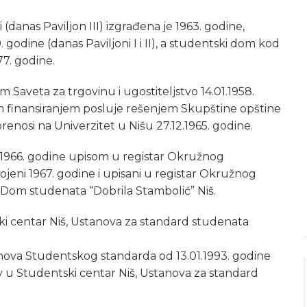
(danas Paviljon III) izgrađena je 1963. godine,
9. godine (danas Paviljoni I i II), a studentski dom kod
77. godine.
Saveta za trgovinu i ugostiteljstvo 14.01.1958.
im finansiranjem posluje rešenjem Skupštine opštine
prenosi na Univerzitet u Nišu 27.12.1965. godine.
 1966. godine upisom u registar Okružnog
ojeni 1967. godine i upisani u registar Okružnog
 Dom studenata “Dobrila Stambolić” Niš.
i centar Niš, Ustanova za standard studenata
ova Studentskog standarda od 13.01.1993. godine
iv u Studentski centar Niš, Ustanova za standard