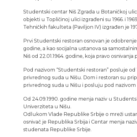
Studentski centar Niš Zgrada u Botaničkoj ulici 
objekti u Topličinoj ulici izgrađeni su 1966. i 196
Tehničkih fakulteta (Paviljon IV) izgrađen je 19
Prvi Studentski restoran osnovan je odobrenjem 
godine, a kao socijalna ustanova sa samostaln
Niš od 22.01.1964. godine, koja pravo osnivanja 
Pod nazivom “Studentski restoran” posluje od
privrednog suda u Nišu. Dom i restoran su prip
privrednog suda u Nišu i posluju pod nazivom
Od 24.09.1990. godine menja naziv u Studentsk
Univerziteta u Nišu.
Odlukom Vlade Republike Srbije o mreži ustan
osnivač je Republika Srbija i Centar menja naz
studenata Republike Srbije.