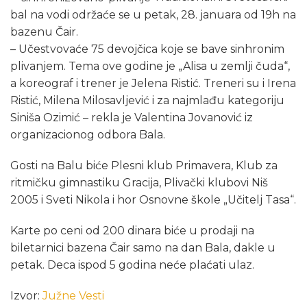
bal na vodi održaće se u petak, 28. januara od 19h na
bazenu Čair.
– Učestvovaće 75 devojčica koje se bave sinhronim
plivanjem. Tema ove godine je „Alisa u zemlji čuda“,
a koreograf i trener je Jelena Ristić. Treneri su i Irena
Ristić, Milena Milosavljević i za najmlađu kategoriju
Siniša Ozimić – rekla je Valentina Jovanović iz
organizacionog odbora Bala.
Gosti na Balu biće Plesni klub Primavera, Klub za
ritmičku gimnastiku Gracija, Plivački klubovi Niš
2005 i Sveti Nikola i hor Osnovne škole „Učitelj Tasa“.
Karte po ceni od 200 dinara biće u prodaji na
biletarnici bazena Čair samo na dan Bala, dakle u
petak. Deca ispod 5 godina neće plaćati ulaz.
Izvor:
Južne Vesti