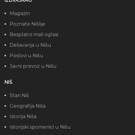
IZDVAJAMO
Magazin
Poznate Nišlije
Besplatni mali oglasi
Dešavanja u Nišu
Poslovi u Nišu
Javni prevoz u Nišu
NIŠ
Stari Niš
Geografija Niša
Istorija Niša
Istorijski spomenici u Nišu