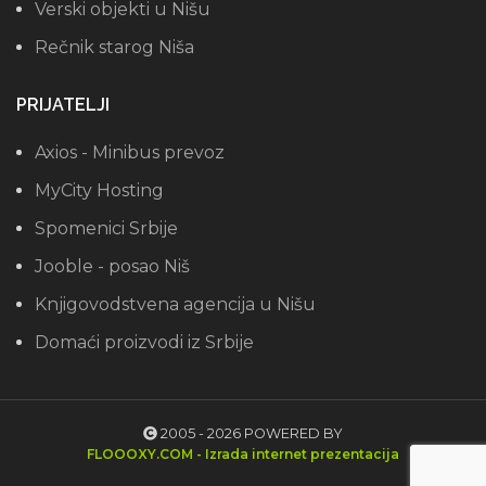
Verski objekti u Nišu
Rečnik starog Niša
PRIJATELJI
Axios - Minibus prevoz
MyCity Hosting
Spomenici Srbije
Jooble - posao Niš
Knjigovodstvena agencija u Nišu
Domaći proizvodi iz Srbije
2005 - 2026 POWERED BY
FLOOOXY.COM - Izrada internet prezentacija