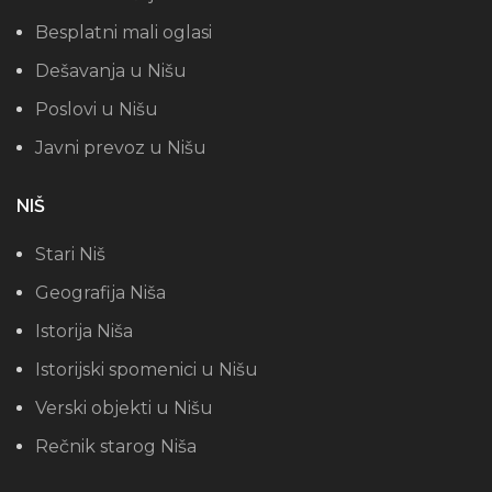
Besplatni mali oglasi
Dešavanja u Nišu
Poslovi u Nišu
Javni prevoz u Nišu
NIŠ
Stari Niš
Geografija Niša
Istorija Niša
Istorijski spomenici u Nišu
Verski objekti u Nišu
Rečnik starog Niša