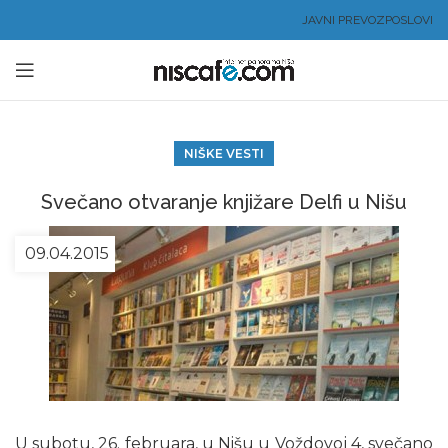
JAVNI PREVOZ
POSLOVI
NIŠKE VESTI
Svečano otvaranje knjižare Delfi u Nišu
09.04.2015
U subotu, 26. februara, u Nišu u Voždovoj 4, svečano