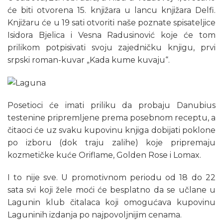
će biti otvorena 15. knjižara u lancu knjižara Delfi.
Knjižaru će u 19 sati otvoriti naše poznate spisateljice
Isidora Bjelica i Vesna Radusinović koje će tom
prilikom potpisivati svoju zajedničku knjigu, prvi
srpski roman-kuvar „Kada kume kuvaju“.
Posetioci će imati priliku da probaju Danubius
testenine pripremljene prema posebnom receptu, a
čitaoci će uz svaku kupovinu knjiga dobijati poklone
po izboru (dok traju zalihe) koje pripremaju
kozmetičke kuće Oriflame, Golden Rose i Lomax.
I to nije sve. U promotivnom periodu od 18 do 22
sata svi koji žele moći će besplatno da se učlane u
Lagunin klub čitalaca koji omogućava kupovinu
Laguninih izdanja po najpovoljnijim cenama.