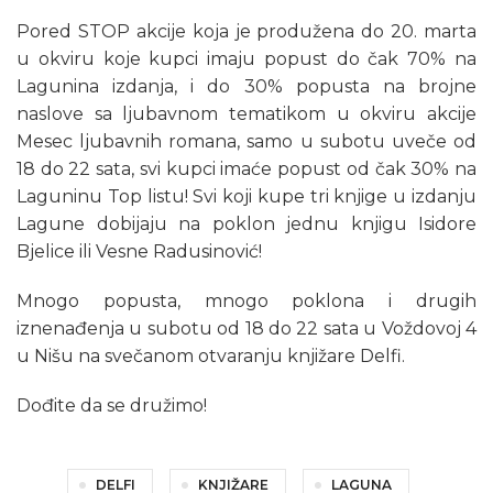
Pored STOP akcije koja je produžena do 20. marta
u okviru koje kupci imaju popust do čak 70% na
Lagunina izdanja, i do 30% popusta na brojne
naslove sa ljubavnom tematikom u okviru akcije
Mesec ljubavnih romana, samo u subotu uveče od
18 do 22 sata, svi kupci imaće popust od čak 30% na
Laguninu Top listu! Svi koji kupe tri knjige u izdanju
Lagune dobijaju na poklon jednu knjigu Isidore
Bjelice ili Vesne Radusinović!
Mnogo popusta, mnogo poklona i drugih
iznenađenja u subotu od 18 do 22 sata u Voždovoj 4
u Nišu na svečanom otvaranju knjižare Delfi.
Dođite da se družimo!
DELFI
KNJIŽARE
LAGUNA