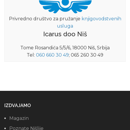
Privredno društvo za pružanje
knjigovodstvenih
usluga
Icarus doo Niš
Tome Rosandića 5/5/6, 18000 Niš, Srbija
Tel:
060 660 30 49
; 065 260 30 49
IZDVAJAMO
Magazin
Poznate Nišlije