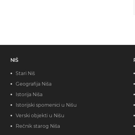
NIŠ
Stari Niš
Geografija Niša
Istorija Niša
Istorijski spomenici u Nišu
Verski objekti u Nišu
Rečnik starog Niša