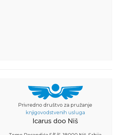
Privredno društvo za pružanje
knjigovodstvenih usluga
Icarus doo Niš