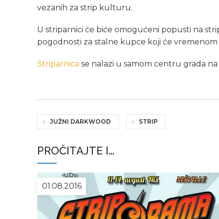
vezanih za strip kulturu.
U striparnici će biće omogućeni popusti na stri
pogodnosti za stalne kupce koji će vremenom do
Striparnica
se nalazi u samom centru grada na a
JUŽNI DARKWOOD
STRIP
PROČITAJTE I...
01.08.2016