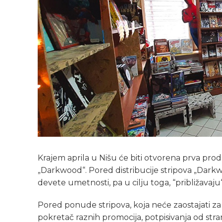
Krajem aprila u Nišu će biti otvorena prva prod
„Darkwood“. Pored distribucije stripova „Dark
devete umetnosti, pa u cilju toga, “približavaju
Pored ponude stripova, koja neće zaostajati za 
pokretač raznih promocija, potpisivanja od stra