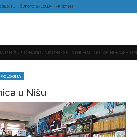
OSLOVI U NIŠU
FOTO GALERIJA
MARKETING
A U NIŠU
PRONAĐI U NIŠU?
BESPLATNI MALI OGLASI
NISCAFE TIM
IPOLOGIJA
nica u Nišu