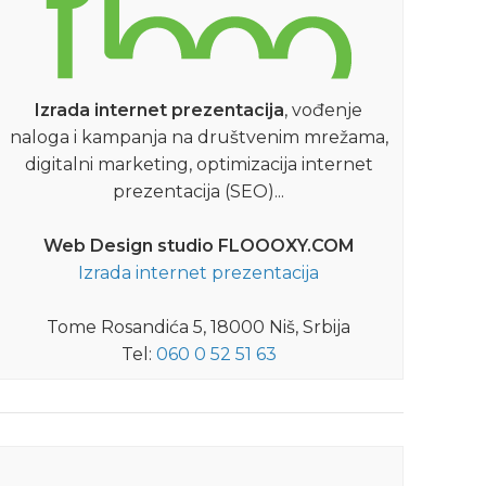
Izrada internet prezentacija
, vođenje
naloga i kampanja na društvenim mrežama,
digitalni marketing, optimizacija internet
prezentacija (SEO)...
Web Design studio FLOOOXY.COM
Izrada internet prezentacija
NIŠKE VESTI
Tome Rosandića 5, 18000 Niš, Srbija
Nasleđe predaka – drugi deo
Tel:
060 0 52 51 63
stripa „Konstantinovo
Raskršće“
Ovih dana je iz štampe izašao drugi tom
grafičkog romana nastalag na osnovu