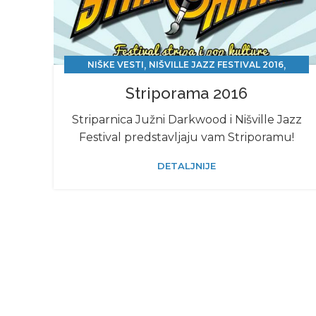
,
,
NIŠKE VESTI
NIŠVILLE JAZZ FESTIVAL 2016
STRIPOLOGIJA
Striporama 2016
Striparnica Južni Darkwood i Nišville Jazz
Festival predstavljaju vam Striporamu!
DETALJNIJE