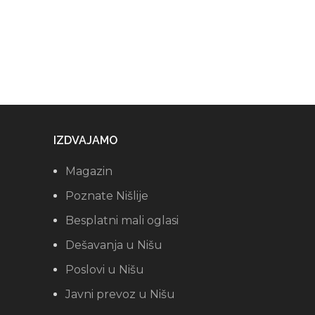
IZDVAJAMO
Magazin
Poznate Nišlije
Besplatni mali oglasi
Dešavanja u Nišu
Poslovi u Nišu
Javni prevoz u Nišu