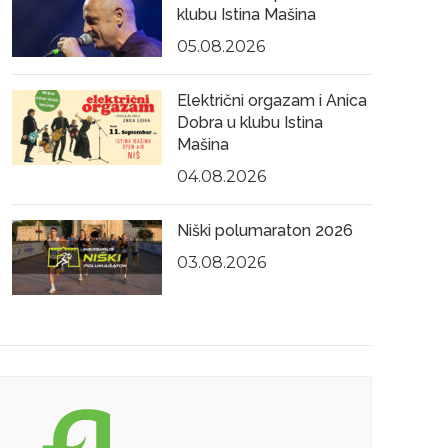
klubu Istina Mašina
05.08.2026
Električni orgazam i Anica
Dobra u klubu Istina
Mašina
04.08.2026
Niški polumaraton 2026
03.08.2026
09.04.2015
09.0