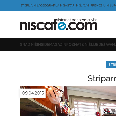
ISTORIJA NIŠA
GEOGRAFIJA NIŠA
STARI NIŠ
JAVNI PREVOZ U NIŠU
P
GRAD NIŠ
INSIDE
MAGAZIN
POZNATE NIŠLIJE
DEŠAVANJ
STR
Stripar
09.04.2015