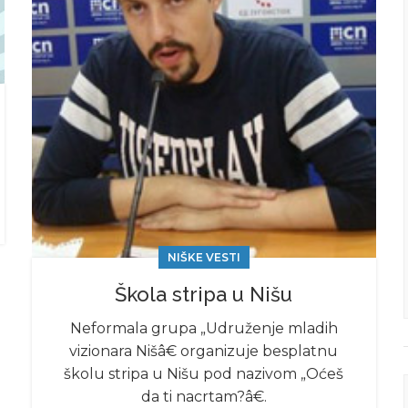
NIŠKE VESTI
Škola stripa u Nišu
Neformala grupa „Udruženje mladih
vizionara Nišâ€ organizuje besplatnu
školu stripa u Nišu pod nazivom „Oćeš
da ti nacrtam?â€.