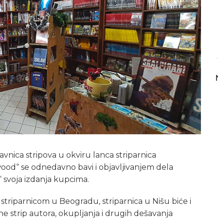
avnica stripova u okviru lanca striparnica
wood“ se odnedavno bavi i objavljivanjem dela
“ svoja izdanja kupcima.
striparnicom u Beogradu, striparnica u Nišu biće i
ne strip autora, okupljanja i drugih dešavanja