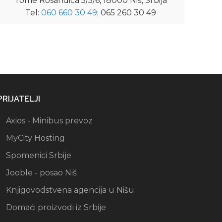
Tome Rosandića 5/5/6, 18000 Niš, Srbija
Tel:
060 660 30 49
; 065 260 30 49
PRIJATELJI
Axios - Minibus prevoz
MyCity Hosting
Spomenici Srbije
Jooble - posao Niš
Knjigovodstvena agencija u Nišu
Domaći proizvodi iz Srbije