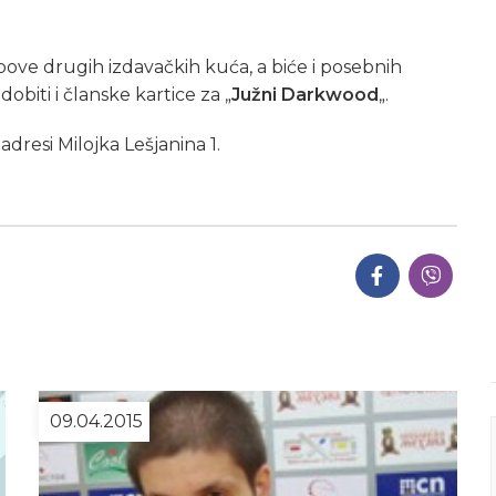
pove drugih izdavačkih kuća, a biće i posebnih
biti i članske kartice za „
Južni Darkwood
„.
dresi Milojka Lešjanina 1.
09.04.2015