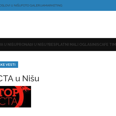
OSLOVI U NIŠU
FOTO GALERIJA
MARKETING
A U NIŠU
PRONAĐI U NIŠU?
BESPLATNI MALI OGLASI
NISCAFE TIM
ŠKE VESTI
CTA u Nišu