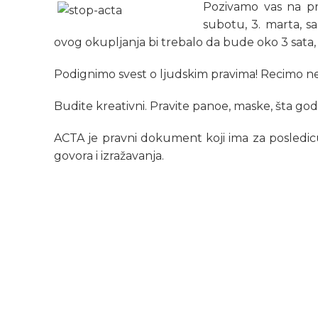
Pozivamo vas na pr
subotu, 3. marta, sa
ovog okupljanja bi trebalo da bude oko 3 sata, 
Podignimo svest o ljudskim pravima! Recimo ne
Budite kreativni. Pravite panoe, maske, šta god 
ACTA je pravni dokument koji ima za posledicu
govora i izražavanja.