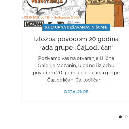
,
KULTURNA DEŠAVANJA
NIŠCAFE
Izložba povodom 20 godina
rada grupe „Čaj…odličan“
Pozivamo vas na otvaranje Ulične
Galerije Mezanin, ujedno i izložbu
povodom 20 godina postojanja grupe
Čaj...odličan. Čaj...odličan ...
DETALJNIJE