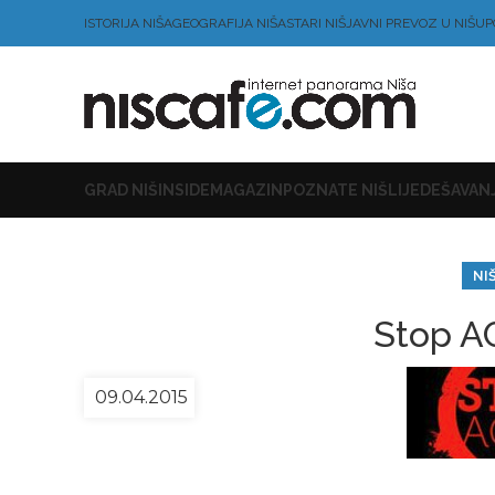
ISTORIJA NIŠA
GEOGRAFIJA NIŠA
STARI NIŠ
JAVNI PREVOZ U NIŠU
P
GRAD NIŠ
INSIDE
MAGAZIN
POZNATE NIŠLIJE
DEŠAVANJ
NI
Stop A
09.04.2015