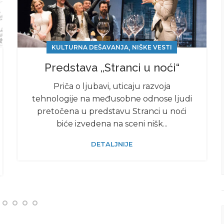
,
KULTURNA DEŠAVANJA
NIŠKE VESTI
Prеdstava ,,Stranci u noći“
Priča o ljubavi, uticaju razvoja
tehnologije na međusobne odnose ljudi
pretočena u predstavu Stranci u noći
biće izvedena na sceni nišk...
DETALJNIJE