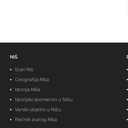
NIŠ
Stari Niš
Geografija Niša
Istorija Niša
Istorijski spomenici u Nišu
Verski objekti u Nišu
Rečnik starog Niša