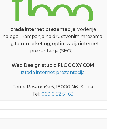
,
KONCERTI
NIŠKE VESTI
Izrada internet prezentacija
, vođenje
naloga i kampanja na društvenim mrežama,
Memorijalni koncert u čast
Z
digitalni marketing, optimizacija internet
Gorana Kostića – Koste
prezentacija (SEO)...
Bend Novembar, zajedno sa prijateljima,
J
Web Design studio FLOOOXY.COM
održaće memorijalni koncert "Tako mlad
Izrada internet prezentacija
i tako čist" u čast Gorana Kostića Koste -
n
frontmena i j...
Tome Rosandića 5, 18000 Niš, Srbija
DETALJNIJE
Tel:
060 0 52 51 63