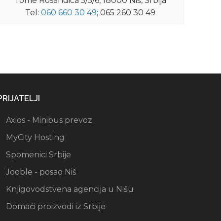
Tome Rosandića 5/5/6, 18000 Niš, Srbija
Tel:
060 660 30 49
; 065 260 30 49
PRIJATELJI
Axios - Minibus prevoz
MyCity Hosting
Spomenici Srbije
Jooble - posao Niš
Knjigovodstvena agencija u Nišu
Domaći proizvodi iz Srbije