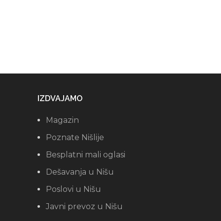
IZDVAJAMO
Magazin
Poznate Nišlije
Besplatni mali oglasi
Dešavanja u Nišu
Poslovi u Nišu
Javni prevoz u Nišu