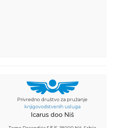
Privredno društvo za pružanje
knjigovodstvenih usluga
Icarus doo Niš