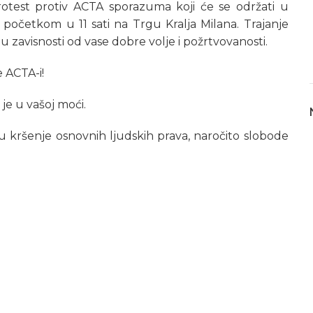
otest protiv ACTA sporazuma koji će se održati u
 početkom u 11 sati na Trgu Kralja Milana. Trajanje
u zavisnosti od vase dobre volje i požrtvovanosti.
 ACTA-i!
je u vašoj moći.
 kršenje osnovnih ljudskih prava, naročito slobode