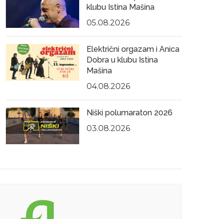
klubu Istina Mašina
05.08.2026
Električni orgazam i Anica
Dobra u klubu Istina
Mašina
04.08.2026
Niški polumaraton 2026
03.08.2026
21.09.2021
19.0