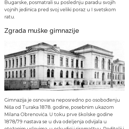
Bugarske, posmatrali su poslednju paradu svojih
vojnih jedinica pred svoj veliki poraz u I svetskom
ratu.
Zgrada muške gimnazije
Gimnazija je osnovana neposredno po osobođenju
Niša od Turaka 1878. godine, posebnim ukazom
Milana Obrenovića. U toku prve školske godine
1878/79 nastava se u dva odeljenja odvijala u
otežanim uslovima, u oskudici i siromaštvu. Roditelji i