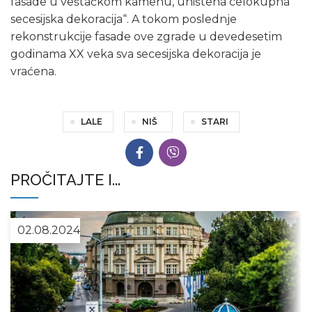
fasade u veštačkom kamenu, uništena celokupna
secesijska dekoracija“. A tokom poslednje
rekonstrukcije fasade ove zgrade u devedesetim
godinama XX veka sva secesijska dekoracija je
vraćena.
LALE
NIŠ
STARI
PROČITAJTE I...
02.08.2024