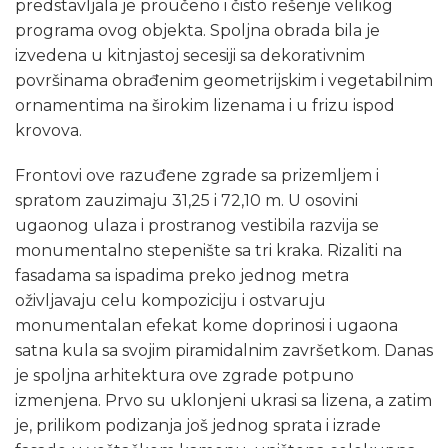
predstavljala je proučeno i čisto rešenje velikog
programa ovog objekta. Spoljna obrada bila je
izvedena u kitnjastoj secesiji sa dekorativnim
površinama obrađenim geometrijskim i vegetabilnim
ornamentima na širokim lizenama i u frizu ispod
krovova.
Frontovi ove razuđene zgrade sa prizemljem i
spratom zauzimaju 31,25 i 72,10 m. U osovini
ugaonog ulaza i prostranog vestibila razvija se
monumentalno stepenište sa tri kraka. Rizaliti na
fasadama sa ispadima preko jednog metra
oživljavaju celu kompoziciju i ostvaruju
monumentalan efekat kome doprinosi i ugaona
satna kula sa svojim piramidalnim završetkom. Danas
je spoljna arhitektura ove zgrade potpuno
izmenjena. Prvo su uklonjeni ukrasi sa lizena, a zatim
je, prilikom podizanja još jednog sprata i izrade