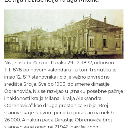
Niš je oslobođen od Turaka 29. 12. 1877, odnosno
11.1.1878 po novom kalendaru i u tom trenutku je
imao 12. 817 stanovnika i bio je važno privredno
središte Srbije. Sve do 1903, do smene dinastije
Obrenovića, Niš se razvijao u „znaku posebne pažnje
i naklonosti kralja Milana i kralja Aleksandra
Obrenovića“ kao druga prestonica Srbije. Broj
stanovnika je u ovom periodu porastao na nekih
26.000. A nakon pada Dinastije Obrenovića broj
stanovnika je opao na 21.946, najviše zbog