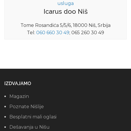
usluga
Icarus doo Niš
Tome Rosandića 5/5/6, 18000 Niš, Srbija
Tel:
060 660 30 49
; 065 260 30 49
IZDVAJAMO
Magazin
Poznate Nišlije
Besplatni mali oglasi
Dešavanja u Nišu