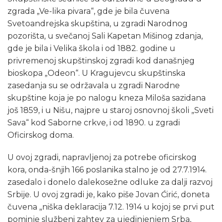
zgrada „Ve-lika pivara“, gde je bila čuvena
Svetoandrejska skupština, u zgradi Narodnog
pozorišta, u svečanoj Sali Kapetan Mišinog zdanja,
gde je bila i Velika škola i od 1882. godine u
privremenoj skupštinskoj zgradi kod današnjeg
bioskopa „Odeon“. U Kragujevcu skupštinska
zasedanja su se održavala u zgradi Narodne
skupštine koja je po nalogu kneza Miloša sazidana
još 1859, i u Nišu, najpre u staroj osnovnoj školi „Sveti
Sava“ kod Saborne crkve, i od 1890. u zgradi
Oficirskog doma.
U ovoj zgradi, napravljenoj za potrebe oficirskog
kora, onda-šnjih 166 poslanika stalno je od 27.7.1914.
zasedalo i donelo dalekosežne odluke za dalji razvoj
Srbije. U ovoj zgradi je, kako piše Jovan Ćirić, doneta
čuvena „niška deklaracija 7.12. 1914 u kojoj se prvi put
pominje službeni zahtev za ujedinjenjem Srba,