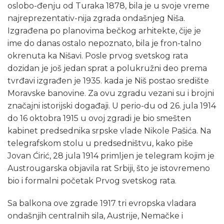
oslobo-đenju od Turaka 1878, bila je u svoje vreme
najreprezentativ-nija zgrada ondašnjeg Niša.
Izgrađena po planovima bečkog arhitekte, čije je
ime do danas ostalo nepoznato, bila je fron-talno
okrenuta ka Nišavi. Posle prvog svetskog rata
dozidan je još jedan sprat a polukružni deo prema
tvrđavi izgrađen je 1935. kada je Niš postao središte
Moravske banovine. Za ovu zgradu vezani su i brojni
značajni istorijski događaji. U perio-du od 26. jula 1914
do 16 oktobra 1915 u ovoj zgradi je bio smešten
kabinet predsednika srpske vlade Nikole Pašića. Na
telegrafskom stolu u predsedništvu, kako piše
Jovan Ćirić, 28 jula 1914 primljen je telegram kojim je
Austrougarska objavila rat Srbiji, što je istovremeno
bio i formalni početak Prvog svetskog rata.
Sa balkona ove zgrade 1917 tri evropska vladara
ondašnjih centralnih sila, Austrije, Nemačke i