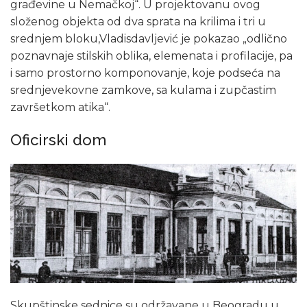
građevine u Nemačkoj“. U projektovanu ovog
složenog objekta od dva sprata na krilima i tri u
srednjem bloku,Vladisdavljević je pokazao „odlično
poznavnaje stilskih oblika, elemenata i profilacije, pa
i samo prostorno komponovanje, koje podseća na
srednjevekovne zamkove, sa kulama i zupčastim
završetkom atika“.
Oficirski dom
Skupštinske sednice su održavane u Beogradu u