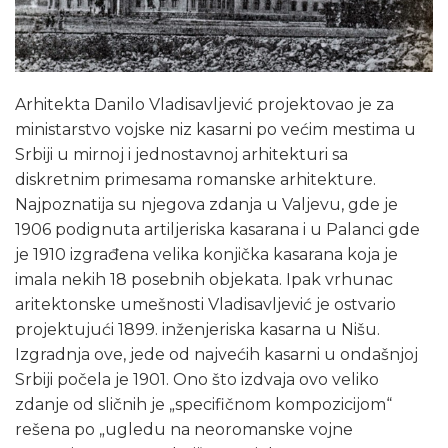
Arhitekta Danilo Vladisavljević projektovao je za
ministarstvo vojske niz kasarni po većim mestima u
Srbiji u mirnoj i jednostavnoj arhitekturi sa
diskretnim primesama romanske arhitekture.
Najpoznatija su njegova zdanja u Valjevu, gde je
1906 podignuta artiljeriska kasarana i u Palanci gde
je 1910 izgrađena velika konjička kasarana koja je
imala nekih 18 posebnih objekata. Ipak vrhunac
aritektonske umešnosti Vladisavljević je ostvario
projektujući 1899. inženjeriska kasarna u Nišu.
Izgradnja ove, jede od najvećih kasarni u ondašnjoj
Srbiji počela je 1901. Ono što izdvaja ovo veliko
zdanje od sličnih je „specifičnom kompozicijom“
rešena po „ugledu na neoromanske vojne