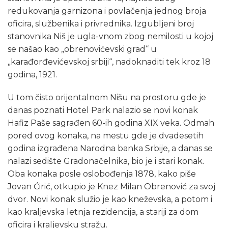
redukovanja garnizona i povlačenja jednog broja
oficira, službenika i privrednika. Izgubljeni broj
stanovnika Niš je ugla-vnom zbog nemilosti u kojoj
se našao kao „obrenovićevski grad“ u
„karađorđevićevskoj srbiji“, nadoknaditi tek kroz 18
godina, 1921.
U tom čisto orijentalnom Nišu na prostoru gde je
danas poznati Hotel Park nalazio se novi konak
Hafiz Paše sagrađen 60-ih godina XIX veka. Odmah
pored ovog konaka, na mestu gde je dvadesetih
godina izgrađena Narodna banka Srbije, a danas se
nalazi sedište Gradonačelnika, bio je i stari konak.
Oba konaka posle oslobođenja 1878, kako piše
Jovan Ćirić, otkupio je Knez Milan Obrenović za svoj
dvor. Novi konak služio je kao kneževska, a potom i
kao kraljevska letnja rezidencija, a stariji za dom
oficira i kraljevsku stražu.