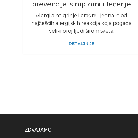
prevencija, simptomi i lečenje
Alergija na grinje i prašinu jedna je od
najčešćih alergijskih reakcija koja pogađa
veliki broj ljudi širom sveta.
DETALJNIJE
IZDVAJAMO