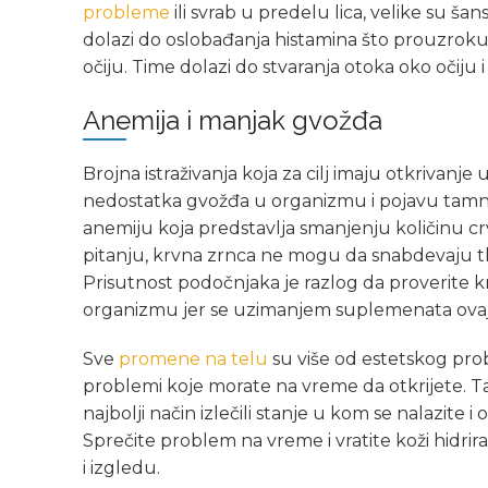
probleme
ili svrab u predelu lica, velike su š
dolazi do oslobađanja histamina što prouzrokuj
očiju. Time dolazi do stvaranja otoka oko očij
Anemija i manjak gvožđa
Brojna istraživanja koja za cilj imaju otkriva
nedostatka gvožđa u organizmu i pojavu tamn
anemiju koja predstavlja smanjenju količinu c
pitanju, krvna zrnca ne mogu da snabdevaju t
Prisutnost podočnjaka je razlog da proverite kr
organizmu jer se uzimanjem suplemenata ovaj 
Sve
promene na telu
su više od estetskog probl
problemi koje morate na vreme da otkrijete. Ta
najbolji način izlečili stanje u kom se nalazite 
Sprečite problem na vreme i vratite koži hidrir
i izgledu.