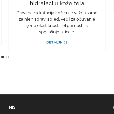
hidrataciju kože tela
Pravilna hidratacija kože nije važna samo
za njen zdrav izgled, već i za očuvanje
njene elastičnosti i otpornosti na
spoljašnje uticaje.
DETALJNIJE
NIŠ