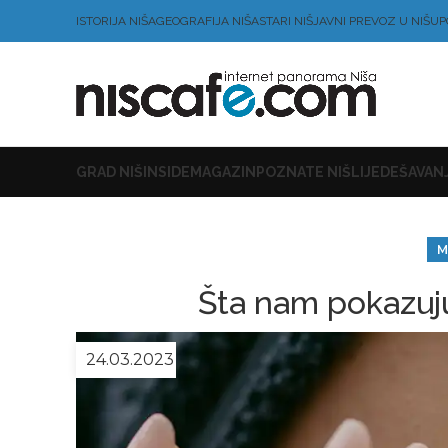
ISTORIJA NIŠA
GEOGRAFIJA NIŠA
STARI NIŠ
JAVNI PREVOZ U NIŠU
P
GRAD NIŠ
INSIDE
MAGAZIN
POZNATE NIŠLIJE
DEŠAVANJ
M
Šta nam pokazuj
24.03.2023