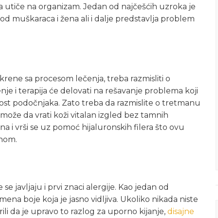
a utiče na organizam. Jedan od najčešćih uzroka je
kod muškaraca i žena ali i dalje predstavlja problem
krene sa procesom lečenja, treba razmisliti o
je i terapija će delovati na rešavanje problema koji
jivost podočnjaka. Zato treba da razmislite o tretmanu
 može da vrati koži vitalan izgled bez tamnih
a i vrši se uz pomoć hijaluronskih filera što ovu
nom.
 javljaju i prvi znaci alergije. Kao jedan od
mena boje koja je jasno vidljiva. Ukoliko nikada niste
krili da je upravo to razlog za uporno kijanje,
disajne