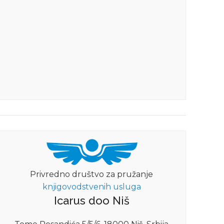
18.07.2022
22.0
Privredno društvo za pružanje
knjigovodstvenih usluga
MAGAZIN
Icarus doo Niš
Otežano disanje: Nedostatak