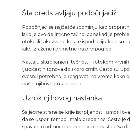
Šta predstavljaju podočnjaci?
Podočnjaci se najčešće spominju kao propratni e
iako je ovo delimično tačno, ponekad je probl
otoke ili takozvane kesice ispod očiju koje su 
jako izražene i primetne na prvi pogled.
Nastaju skupljanjem tečnosti ili otokom krvnih 
ljubičastih tonova do skoro crnih. Često su up
svesni i potrebno je reagovati na vreme kako bi 
način njihovog uklanjanja.
Uzrok njihovog nastanka
Sa jedne strane se krije iscrpljenost i umor i 
da se uspori tempo i malo predahne. Često je d
spavanja i odmora i podočnjaci će nestati. Sa d