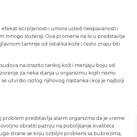
fekat iscrpljenosti i umora usled neispavanosti i
em mnogo složeniji. Ova promena na licu predstavlja
uglavnom tamnije od ostatka kože i često znaju biti
sudova na izrazito tankoj koži i menjaju boju od
ozorenje za neka stanja u organizmu kojih nismo
se utvrdio razlog njihovog nastanka i koji je najbolji
ovaj problem predstavlja alarm organizma da je vreme
ovoljno obratiti pažnju na poboljšanje kvaliteta
ruge strane se kriju ozbiljni problemi sa bubrezima,