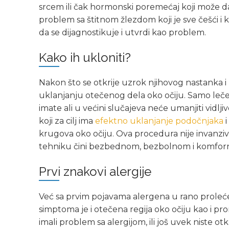
srcem ili čak hormonski poremećaj koji može d
problem sa štitnom žlezdom koji je sve češći i 
da se dijagnostikuje i utvrdi kao problem.
Kako ih ukloniti?
Nakon što se otkrije uzrok njihovog nastanka i 
uklanjanju otečenog dela oko očiju. Samo lečen
imate ali u većini slučajeva neće umanjiti vidl
koji za cilj ima
efektno uklanjanje podočnjaka
i
krugova oko očiju. Ova procedura nije invanzivn
tehniku čini bezbednom, bezbolnom i komfor
Prvi znakovi alergije
Već sa prvim pojavama alergena u rano proleće se
simptoma je i otečena regija oko očiju kao i pro
imali problem sa alergijom, ili još uvek niste ot