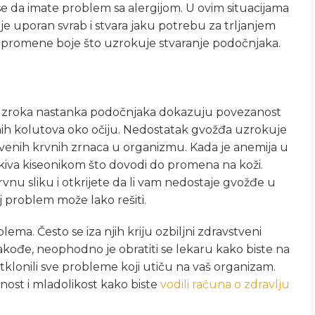
anse da imate problem sa alergijom. U ovim situacijama
e uporan svrab i stvara jaku potrebu za trljanjem
u i promene boje što uzrokuje stvaranje podočnjaka.
nje uzroka nastanka podočnjaka dokazuju povezanost
ih kolutova oko očiju. Nedostatak gvožđa uzrokuje
rvenih krvnih zrnaca u organizmu. Kada je anemija u
kiva kiseonikom što dovodi do promena na koži.
vnu sliku i otkrijete da li vam nedostaje gvožđe u
problem može lako rešiti.
ema. Često se iza njih kriju ozbiljni zdravstveni
kođe, neophodno je obratiti se lekaru kako biste na
i otklonili sve probleme koji utiču na vaš organizam.
anost i mladolikost kako biste
vodili računa o zdravlju