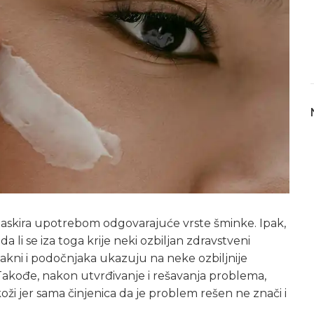
maskira upotrebom odgovarajuće vrste šminke. Ipak,
a li se iza toga krije neki ozbiljan zdravstveni
 akni i podočnjaka ukazuju na neke ozbiljnije
. Takođe, nakon utvrđivanje i rešavanja problema,
oži jer sama činjenica da je problem rešen ne znači i