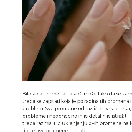
Bilo koja promena na koži može lako da se za
treba se zapitati koja je pozadina tih promena i d
problem. Sve promene od različitih vrsta fleka,
probleme i neophodno ih je detaljnije istražiti
treba razmisliti o uklanjanju ovih promena na k
da će ove promene nestati.