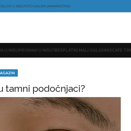
OSLOVI U NIŠU
FOTO GALERIJA
MARKETING
A U NIŠU
PRONAĐI U NIŠU?
BESPLATNI MALI OGLASI
NISCAFE TIM
AGAZIN
u tamni podočnjaci?