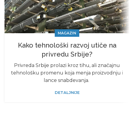
MAGAZIN
Kako tehnološki razvoj utiče na
privredu Srbije?
Privreda Srbije prolazi kroz tihu, ali značajnu
tehnološku promenu koja menja proizvodnju i
lance snabdevanja.
DETALJNIJE