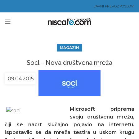
JAVNI PREVOZ
POSLOVI
MAGAZIN
Socl – Nova društvena mreža
09.04.2015
Microsoft priprema
svoju društvenu mrežu,
čiji se nacrt slučajno pojavio na internetu.
Ispostavilo se da mreža testira u uskom krugu