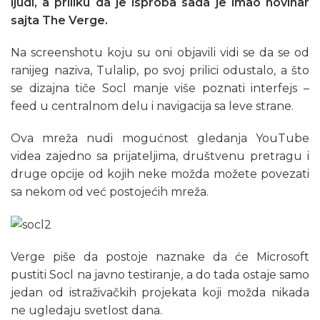
ljudi, a priliku da je isproba sada je imao novinar
sajta The Verge.
Na screenshotu koju su oni objavili vidi se da se od
ranijeg naziva, Tulalip, po svoj prilici odustalo, a što
se dizajna tiče Socl manje više poznati interfejs –
feed u centralnom delu i navigacija sa leve strane.
Ova mreža nudi mogućnost gledanja YouTube
videa zajedno sa prijateljima, društvenu pretragu i
druge opcije od kojih neke možda možete povezati
sa nekom od već postojećih mreža.
Verge piše da postoje naznake da će Microsoft
pustiti Socl na javno testiranje, a do tada ostaje samo
jedan od istraživačkih projekata koji možda nikada
ne ugledaju svetlost dana.