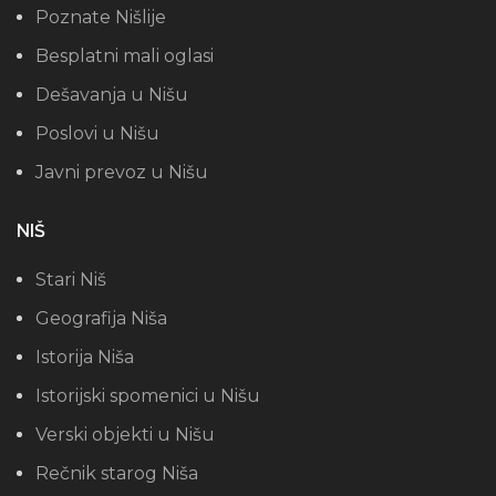
Poznate Nišlije
Besplatni mali oglasi
Dešavanja u Nišu
Poslovi u Nišu
Javni prevoz u Nišu
NIŠ
Stari Niš
Geografija Niša
Istorija Niša
Istorijski spomenici u Nišu
Verski objekti u Nišu
Rečnik starog Niša