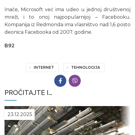
Inače, Microsoft već ima udeo u jednoj društvenoj
mreži, i to onoj najpopularnijoj – Facebooku.
Kompanija iz Redmonda ima vlasništvo nad 1,6 posto
deonica Facebooka od 2007. godine.
B92
INTERNET
TEHNOLOGIJA
PROČITAJTE I...
23.12.2025