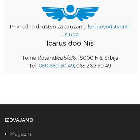
Privredno društvo za pružanje
knjigovodstvenih
usluga
Icarus doo Niš
Tome Rosandića 5/5/6, 18000 Niš, Srbija
Tel:
060 660 30 49
; 065 260 30 49
IZDVAJAMO
Magazin