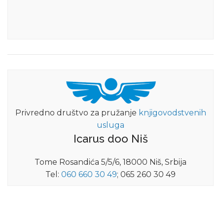
Privredno društvo za pružanje
knjigovodstvenih
usluga
Icarus doo Niš
Tome Rosandića 5/5/6, 18000 Niš, Srbija
Tel:
060 660 30 49
; 065 260 30 49