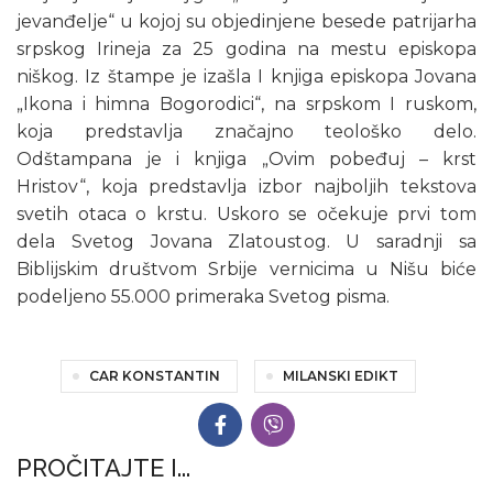
jevanđelje“ u kojoj su objedinjene besede patrijarha
srpskog Irineja za 25 godina na mestu episkopa
niškog. Iz štampe je izašla I knjiga episkopa Jovana
„Ikona i himna Bogorodici“, na srpskom I ruskom,
koja predstavlja značajno teološko delo.
Odštampana je i knjiga „Ovim pobeđuj – krst
Hristov“, koja predstavlja izbor najboljih tekstova
svetih otaca o krstu. Uskoro se očekuje prvi tom
dela Svetog Jovana Zlatoustog. U saradnji sa
Biblijskim društvom Srbije vernicima u Nišu biće
podeljeno 55.000 primeraka Svetog pisma.
CAR KONSTANTIN
MILANSKI EDIKT
PROČITAJTE I...