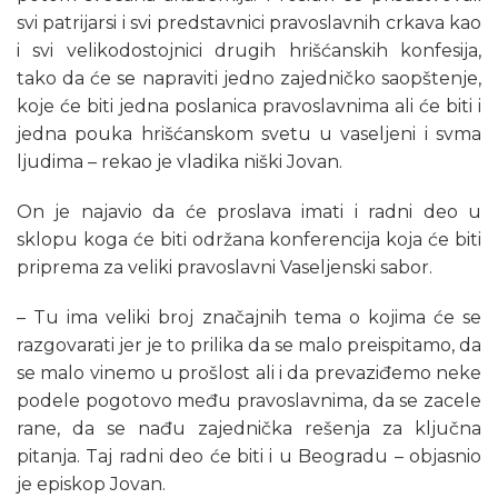
svi patrijarsi i svi predstavnici pravoslavnih crkava kao
i svi velikodostojnici drugih hrišćanskih konfesija,
tako da će se napraviti jedno zajedničko saopštenje,
koje će biti jedna poslanica pravoslavnima ali će biti i
jedna pouka hrišćanskom svetu u vaseljeni i svma
ljudima – rekao je vladika niški Jovan.
On je najavio da će proslava imati i radni deo u
sklopu koga će biti održana konferencija koja će biti
priprema za veliki pravoslavni Vaseljenski sabor.
– Tu ima veliki broj značajnih tema o kojima će se
razgovarati jer je to prilika da se malo preispitamo, da
se malo vinemo u prošlost ali i da prevaziđemo neke
podele pogotovo među pravoslavnima, da se zacele
rane, da se nađu zajednička rešenja za ključna
pitanja. Taj radni deo će biti i u Beogradu – objasnio
je episkop Jovan.