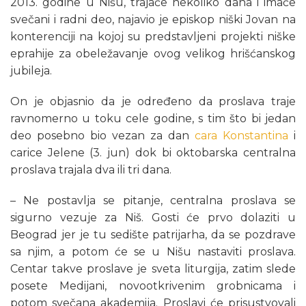
2013. godine u Nišu, trajaće nekoliko dana i imaće
svečani i radni deo, najavio je episkop niški Jovan na
konterenciji na kojoj su predstavljeni projekti niške
eprahije za obeležavanje ovog velikog hrišćanskog
jubileja.
On je objasnio da je određeno da proslava traje
ravnomerno u toku cele godine, s tim što bi jedan
deo posebno bio vezan za dan
cara Konstantina
i
carice Jelene (3. jun) dok bi oktobarska centralna
proslava trajala dva ili tri dana.
– Ne postavlja se pitanje, centralna proslava se
sigurno vezuje za Niš. Gosti će prvo dolaziti u
Beograd jer je tu sedište patrijarha, da se pozdrave
sa njim, a potom će se u Nišu nastaviti proslava.
Centar takve proslave je sveta liturgija, zatim slede
posete Medijani, novootkrivenim grobnicama i
potom svečana akademija. Proslavi će prisustvovali