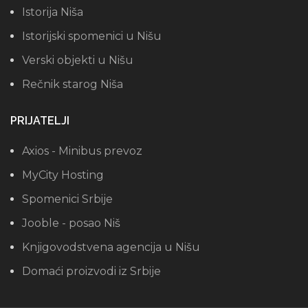
Istorija Niša
Istorijski spomenici u Nišu
Verski objekti u Nišu
Rečnik starog Niša
PRIJATELJI
Axios - Minibus prevoz
MyCity Hosting
Spomenici Srbije
Jooble - posao Niš
Knjigovodstvena agencija u Nišu
Domaći proizvodi iz Srbije