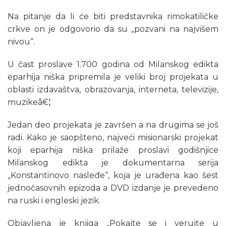
Na pitanje da li će biti predstavnika rimokatiličke
crkve on je odgovorio da su „pozvani na najvišem
nivou“.
U čast proslave 1.700 godina od Milanskog edikta
eparhija niška pripremila je veliki broj projekata u
oblasti izdavaštva, obrazovanja, interneta, televizije,
muzikeâ€¦
Jedan deo projekata je završen a na drugima se još
radi. Kako je saopšteno, najveći misionarski projekat
koji eparhija niška prilaže proslavi godišnjice
Milanskog edikta je dokumentarna serija
„Konstantinovo nasleđe“, koja je urađena kao šest
jednočasovnih epizoda a DVD izdanje je prevedeno
na ruski i engleski jezik.
Objavljena je knjiga „Pokajte se i verujte u