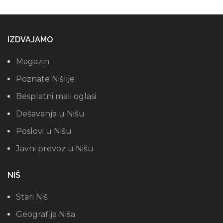
IZDVAJAMO
Magazin
Poznate Nišlije
Besplatni mali oglasi
Dešavanja u Nišu
Poslovi u Nišu
Javni prevoz u Nišu
NIŠ
Stari Niš
Geografija Niša