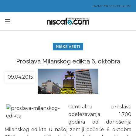
JAVNI PREVOZ
POSLOVI
NIŠKE VESTI
Proslava Milanskog edikta 6. oktobra
09.04.2015
Centralna proslava
obeležavanja 1.700
godina od donošenja
Milanskog edikta u našoj zemlji počeće 6. oktobra