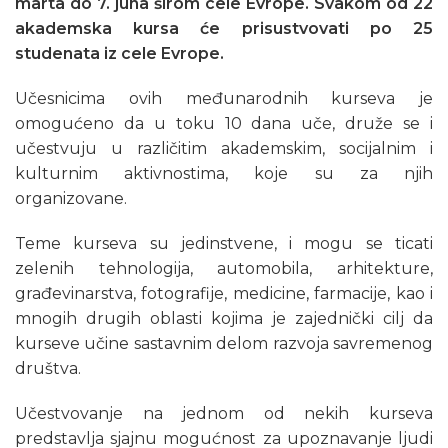
marta do 7. juna širom cele Evrope. Svakom od 22
akademska kursa će prisustvovati po 25
studenata iz cele Evrope.
Učesnicima ovih međunarodnih kurseva je
omogućeno da u toku 10 dana uče, druže se i
učestvuju u različitim akademskim, socijalnim i
kulturnim aktivnostima, koje su za njih
organizovane.
Teme kurseva su jedinstvene, i mogu se ticati
zelenih tehnologija, automobila, arhitekture,
građevinarstva, fotografije, medicine, farmacije, kao i
mnogih drugih oblasti kojima je zajednički cilj da
kurseve učine sastavnim delom razvoja savremenog
društva.
Učestvovanje na jednom od nekih kurseva
predstavlja sjajnu mogućnost za upoznavanje ljudi