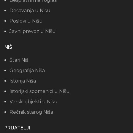
Besplatni mali oglasi
Dešavanja u Nišu
Poslovi u Nišu
Javni prevoz u Nišu
NIŠ
Stari Niš
Geografija Niša
Istorija Niša
Istorijski spomenici u Nišu
Verski objekti u Nišu
Rečnik starog Niša
PRIJATELJI