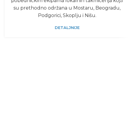
pobedničkim ekipama lokalnih takmičenja koja
su prethodno održana u Mostaru, Beogradu,
Podgorici, Skoplju i Nišu.
DETALJNIJE