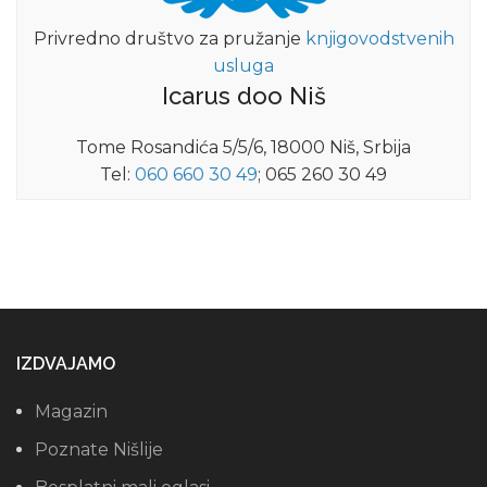
Privredno društvo za pružanje
knjigovodstvenih
usluga
Icarus doo Niš
Tome Rosandića 5/5/6, 18000 Niš, Srbija
Tel:
060 660 30 49
; 065 260 30 49
IZDVAJAMO
Magazin
Poznate Nišlije