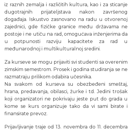
iz raznih zemalja i različitih kultura, kao i za sticanje
dugotrajnih prijateljstava nakon završenog
događaja. Iskustvo zasnovano na radu u otvorenoj
zajednici, gde fizičke granice među državama ne
postoje i ne utiču na rad, omogućava inženjerima da
u potpunosti razviju kapacitete za rad u
međunarodnoj i multikulturalnoj sredini.
Za kurseve se mogu prijaviti svi studenti sa overenim
zimskim semestrom. Prosek i godina studiranja se ne
razmatraju prilikom odabira učesnika.
Na svakom od kurseva su obezbeđeni smeštaj,
hrana, predavanja, obilasci, žurke i td. Jedini trošak
koji organizatori ne pokrivaju jeste put do grada u
kome se kurs organizuje tako da vi sami birate i
finansirate prevoz.
Prijavljivanje traje od 13. novembra do 11. decembra