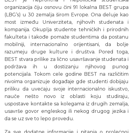
organizacija čiju osnovu čini 91 lokalna BEST grupa
(LBG’s) u 30 zemalja širom Evrope. Ona deluje kao
most između Univerziteta, njihovih studenata i
kompanija. Okuplja studente tehničkih i prirodnih
fakulteta i takođe pomaže studentima da postanu
mobilniji, internacionalno orijentisani, da bolje
razumeju druge kulture i društva. Pored toga,
BEST stvara prilike za lično usavršavanje studenata i
podržava ih u dostizanju njihovog punog
potencijala. Tokom cele godine BEST na različitim
nivoima organizuje događaje gde studenti dobijaju
priliku da uvećaju svoje internacionalno iskustvo,
nauče nešto novo iz oblasti koju studiraju,
uspostave kontakte sa kolegama iz drugih zemalja,
usavrše govor engleskog ili nekog drugog jezika i
da se uz sve to lepo provedu.
Za sve dodatne informacije i pitanja o prolećnoj