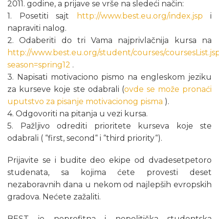
2011. godine, a prijave se vrše na sledeći način:
1. Posetiti sajt
http://www.best.eu.org/index.jsp
i
napraviti nalog.
2. Odaberiti do tri Vama najprivlačnija kursa na
http://www.best.eu.org/student/courses/coursesList.js
season=spring12
.
3. Napisati motivaciono pismo na engleskom jeziku
za kurseve koje ste odabrali (
ovde se može pronaći
uputstvo za pisanje motivacionog pisma
).
4. Odgovoriti na pitanja u vezi kursa.
5. Pažljivo odrediti prioritete kurseva koje ste
odabrali ( “first, second“ i “third priority“).
Prijavite se i budite deo ekipe od dvadesetpetoro
studenata, sa kojima ćete provesti deset
nezaboravnih dana u nekom od najlepših evropskih
gradova. Nećete zažaliti.
BEST je neprofitna i nepolitička studentska