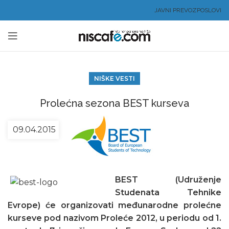
JAVNI PREVOZ
POSLOVI
NIŠKE VESTI
Prolećna sezona BEST kurseva
09.04.2015
BEST (Udruženje
Studenata Tehnike
Evrope) će organizovati međunarodne prolećne
kurseve pod nazivom Proleće 2012, u periodu od 1.