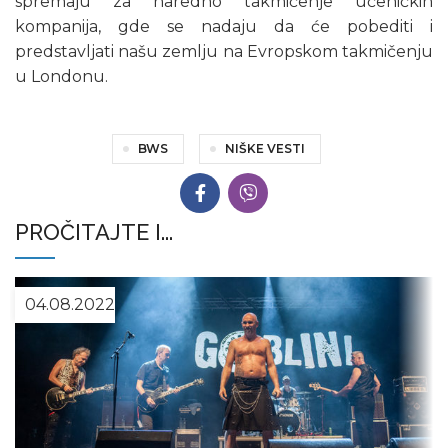
spremaju za naredno takmičenje učeničkih
kompanija, gde se nadaju da će pobediti i
predstavljati našu zemlju na Evropskom takmičenju
u Londonu.
BWS
NIŠKE VESTI
PROČITAJTE I...
04.08.2022