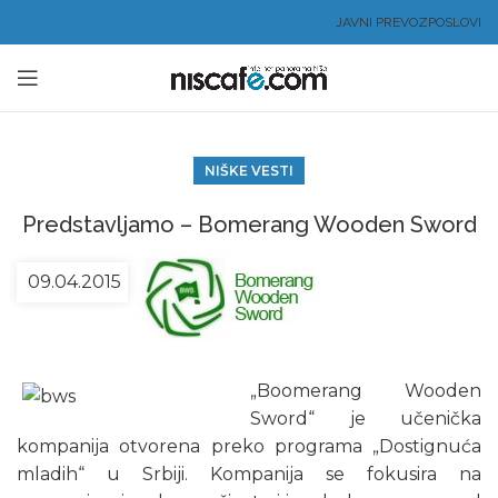
JAVNI PREVOZ
POSLOVI
NIŠKE VESTI
Predstavljamo – Bomerang Wooden Sword
09.04.2015
„Boomerang Wooden
Sword“ je učenička
kompanija otvorena preko programa „Dostignuća
mladih“ u Srbiji. Kompanija se fokusira na