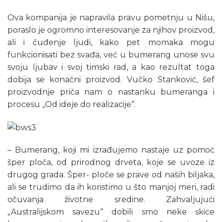
Ova kompanija je napravila pravu pometnju u Nišu,
poraslo je ogromno interesovanje za njihov proizvod,
ali i čuđenje ljudi, kako pet momaka mogu
funkcionisati bez svađa, već u bumerang unose svu
svoju ljubav i svoj timski rad, a kao rezultat toga
dobija se konačni proizvod. Vučko Stanković, šef
proizvodnje priča nam o nastanku bumeranga i
procesu „Od ideje do realizacije“.
– Bumerang, koji mi izrađujemo nastaje uz pomoć
šper ploča, od prirodnog drveta, koje se uvoze iz
drugog grada. Šper- ploče se prave od naših biljaka,
ali se trudimo da ih koristimo u što manjoj meri, radi
očuvanja životne sredine. Zahvaljujući
„Australijskom savezu“ dobili smo neke skice