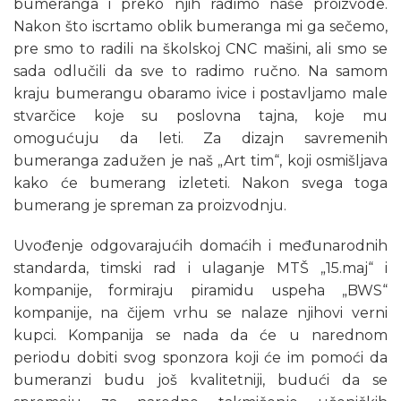
bumeranga i preko njih radimo naše proizvode.
Nakon što iscrtamo oblik bumeranga mi ga sečemo,
pre smo to radili na školskoj CNC mašini, ali smo se
sada odlučili da sve to radimo ručno. Na samom
kraju bumerangu obaramo ivice i postavljamo male
stvarčice koje su poslovna tajna, koje mu
omogućuju da leti. Za dizajn savremenih
bumeranga zadužen je naš „Art tim“, koji osmišljava
kako će bumerang izleteti. Nakon svega toga
bumerang je spreman za proizvodnju.
Uvođenje odgovarajućih domaćih i međunarodnih
standarda, timski rad i ulaganje MTŠ „15.maj“ i
kompanije, formiraju piramidu uspeha „BWS“
kompanije, na čijem vrhu se nalaze njihovi verni
kupci. Kompanija se nada da će u narednom
periodu dobiti svog sponzora koji će im pomoći da
bumeranzi budu još kvalitetniji, budući da se