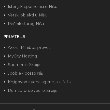
Istorijski spomenici u Nišu
Verski objekti u Nišu
Rečnik starog Niša
PRIJATELJI
Axios - Minibus prevoz
MyCity Hosting
Spomenici Srbije
Jooble - posao Niš
Knjigovodstvena agencija u Nišu
Domaći proizvodi iz Srbije