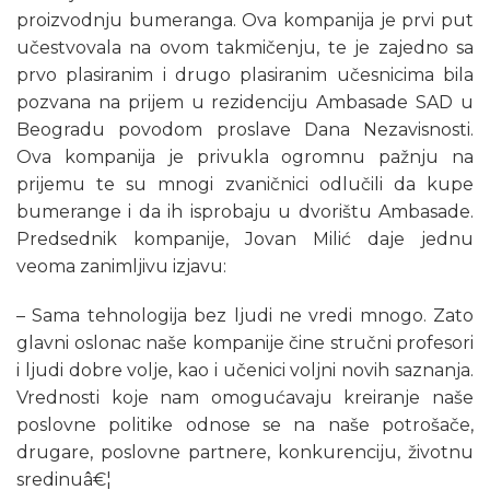
proizvodnju bumeranga. Ova kompanija je prvi put
učestvovala na ovom takmičenju, te je zajedno sa
prvo plasiranim i drugo plasiranim učesnicima bila
pozvana na prijem u rezidenciju Ambasade SAD u
Beogradu povodom proslave Dana Nezavisnosti.
Ova kompanija je privukla ogromnu pažnju na
prijemu te su mnogi zvaničnici odlučili da kupe
bumerange i da ih isprobaju u dvorištu Ambasade.
Predsednik kompanije, Jovan Milić daje jednu
veoma zanimljivu izjavu:
– Sama tehnologija bez ljudi ne vredi mnogo. Zato
glavni oslonac naše kompanije čine stručni profesori
i ljudi dobre volje, kao i učenici voljni novih saznanja.
Vrednosti koje nam omogućavaju kreiranje naše
poslovne politike odnose se na naše potrošače,
drugare, poslovne partnere, konkurenciju, životnu
sredinuâ€¦