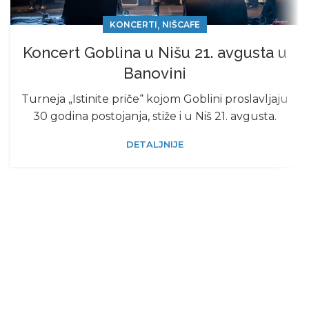
,
KONCERTI
NIŠCAFE
Koncert Goblina u Nišu 21. avgusta u
Banovini
Turneja „Istinite priče“ kojom Goblini proslavljaju
30 godina postojanja, stiže i u Niš 21. avgusta.
DETALJNIJE