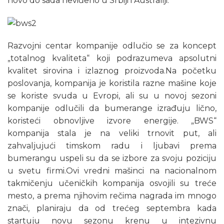
novo do sada neviđeno u Srbiji i Australiji.
Razvojni centar kompanije odlučio se za koncept
„totalnog kvaliteta“ koji podrazumeva apsolutni
kvalitet sirovina i izlaznog proizvoda.Na početku
poslovanja, kompanija je koristila razne mašine koje
se koriste svuda u Evropi, ali su u novoj sezoni
kompanije odlučili da bumerange izrađuju lično,
koristeći obnovljive izvore energije. „BWS“
kompanija stala je na veliki trnovit put, ali
zahvaljujući timskom radu i ljubavi prema
bumerangu uspeli su da se izbore za svoju poziciju
u svetu firmi.Ovi vredni mašinci na nacionalnom
takmičenju učeničkih kompanija osvojili su treće
mesto, a prema njihovim rečima nagrada im mnogo
znači, planiraju da od trećeg septembra kada
startuju novu sezonu krenu u intezivnu