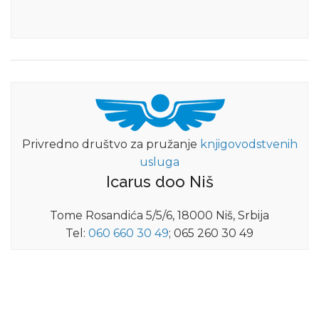
Privredno društvo za pružanje
knjigovodstvenih
usluga
Icarus doo Niš
Tome Rosandića 5/5/6, 18000 Niš, Srbija
Tel:
060 660 30 49
; 065 260 30 49