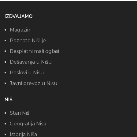
IZDVAJAMO
Magazin
Poznate Nišlije
Besplatni mali oglasi
Dešavanja u Nišu
Poslovi u Nišu
Javni prevoz u Nišu
NIŠ
Stari Niš
Geografija Niša
Istorija Niša