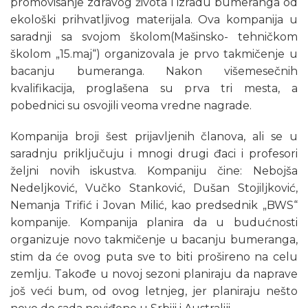
promovisanje zdravog života i izradu bumeranga od
ekološki prihvatljivog materijala. Ova kompanija u
saradnji sa svojom školom(Mašinsko- tehničkom
školom „15.maj“) organizovala je prvo takmičenje u
bacanju bumeranga. Nakon višemesečnih
kvalifikacija, proglašena su prva tri mesta, a
pobednici su osvojili veoma vredne nagrade.
Kompanija broji šest prijavljenih članova, ali se u
saradnju priključuju i mnogi drugi đaci i profesori
željni novih iskustva. Kompaniju čine: Nebojša
Nedeljković, Vučko Stanković, Dušan Stojiljković,
Nemanja Trifić i Jovan Milić, kao predsednik „BWS“
kompanije. Kompanija planira da u budućnosti
organizuje novo takmičenje u bacanju bumeranga,
stim da će ovog puta sve to biti prošireno na celu
zemlju. Takođe u novoj sezoni planiraju da naprave
još veći bum, od ovog letnjeg, jer planiraju nešto