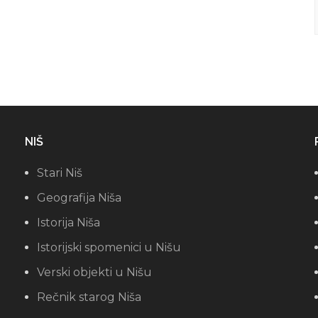
NIŠ
Stari Niš
Geografija Niša
Istorija Niša
Istorijski spomenici u Nišu
Verski objekti u Nišu
Rečnik starog Niša