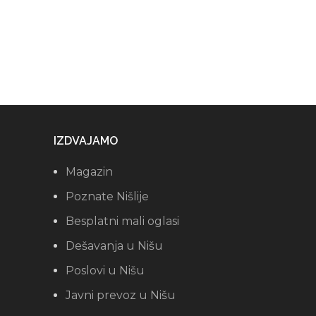
IZDVAJAMO
Magazin
Poznate Nišlije
Besplatni mali oglasi
Dešavanja u Nišu
Poslovi u Nišu
Javni prevoz u Nišu