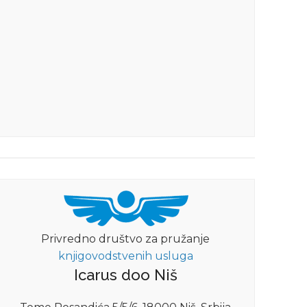
Privredno društvo za pružanje
knjigovodstvenih usluga
Icarus doo Niš