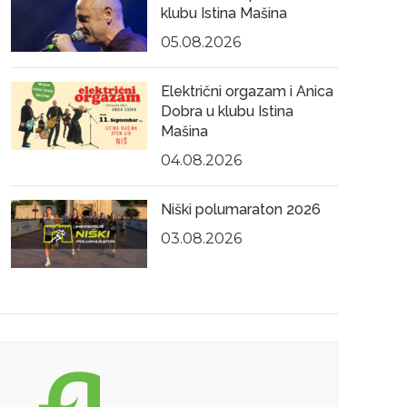
klubu Istina Mašina
05.08.2026
Električni orgazam i Anica
Dobra u klubu Istina
Mašina
04.08.2026
Niški polumaraton 2026
03.08.2026
18.08.2023
17.0
,
FILM
PROMOCIJE, SAJMOVI, FESTIVALI