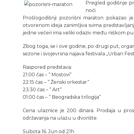
Pregled godišnje p
noći.
Prošlogodišnji pozorišni maraton pokazao j
otvorenom ideja zanimljiva svima predstavljan
jedne večeri ima veliki odaziv među niškom pu
Zbog toga, se i ove godine, po drugi put, orga
sezone i svojevrsna najava festivala „Urban Fes
Raspored predstava:
21:00 čas – “ Mostovi“
22:15 čas – “ Ženski orkestar“
23:30 čas – “ Art“
01:00 čas – “ Beogradska trilogija“
Cena ulaznice je 200 dinara. Prodaja u prost
održavanja na ulazu u dvorište.
Subota 16. Jun od 21h