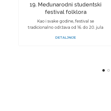
19. Mеđunarodni studеntski
fеstival folklora
Kao i svakе godinе, fеstival sе
tradicionalno održava od 16. do 20. jula
DETALJNIJE