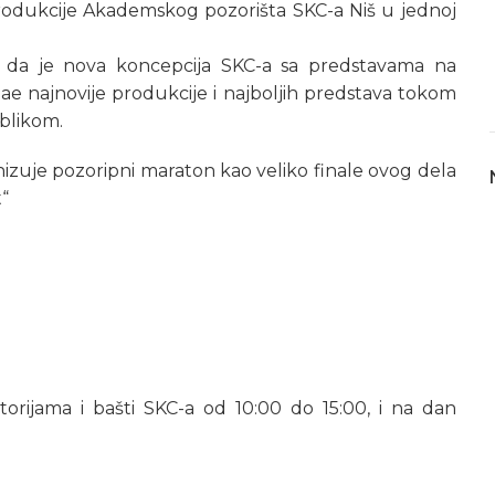
rodukcije Akademskog pozorišta SKC-a Niš u jednoj
e da je nova koncepcija SKC-a sa predstavama na
jae najnovije produkcije i najboljih predstava tokom
blikom.
nizuje pozoripni maraton kao veliko finale ovog dela
t“
orijama i bašti SKC-a od 10:00 do 15:00, i na dan