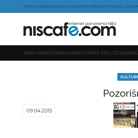
ISTORIJA NIŠA
GEOGRAFIJA NIŠA
STARI NIŠ
JAVNI PREVOZ U NIŠU
P
GRAD NIŠ
INSIDE
MAGAZIN
POZNATE NIŠLIJE
DEŠAVANJ
KULTUR
Pozoriš
09.04.2015