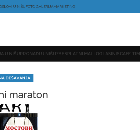
OSLOVI U NIŠU
FOTO GALERIJA
MARKETING
A U NIŠU
PRONAĐI U NIŠU?
BESPLATNI MALI OGLASI
NISCAFE TIM
NA DEŠAVANJA
ni maraton