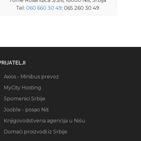
Tome Rosandića 5/5/6, 18000 Niš, Srbija
Tel:
060 660 30 49
; 065 260 30 49
PRIJATELJI
Axios - Minibus prevoz
MyCity Hosting
Spomenici Srbije
Jooble - posao Niš
Knjigovodstvena agencija u Nišu
Domaći proizvodi iz Srbije