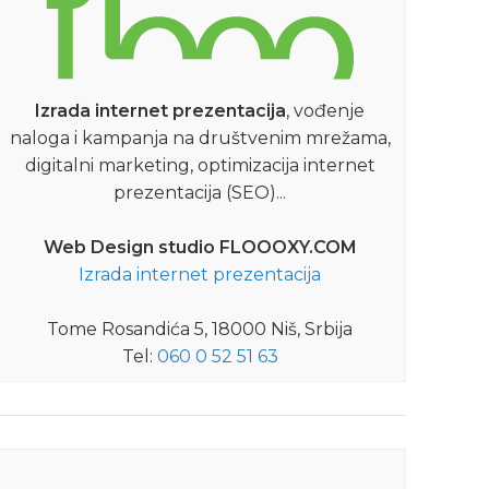
Festival diplomskog filma
U organizaciji Studentskog Kulturnog
Centra iz Niša u dvorištu Banovine
Fe
Izrada internet prezentacija
, vođenje
možete pogledati festival koji slavi mlade
naloga i kampanja na društvenim mrežama,
rediteljke i reditelje.
digitalni marketing, optimizacija internet
DETALJNIJE
prezentacija (SEO)...
Web Design studio FLOOOXY.COM
Izrada internet prezentacija
Tome Rosandića 5, 18000 Niš, Srbija
Tel:
060 0 52 51 63