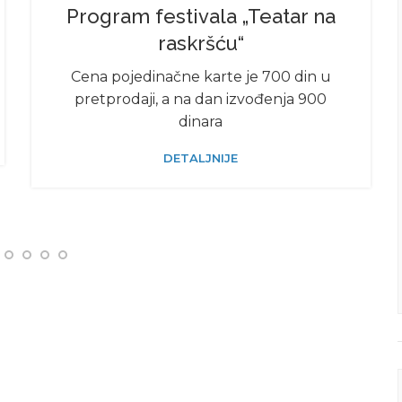
PROMOCIJE, SAJMOVI, FESTIVALI
Program festivala „Teatar na
raskršću“
Cena pojedinačne karte je 700 din u
pretprodaji, a na dan izvođenja 900
dinara
DETALJNIJE