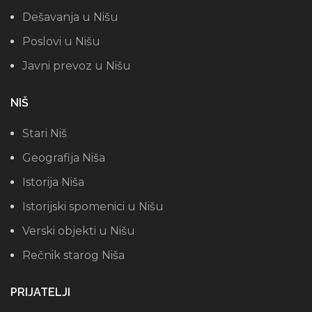
Dešavanja u Nišu
Poslovi u Nišu
Javni prevoz u Nišu
NIŠ
Stari Niš
Geografija Niša
Istorija Niša
Istorijski spomenici u Nišu
Verski objekti u Nišu
Rečnik starog Niša
PRIJATELJI