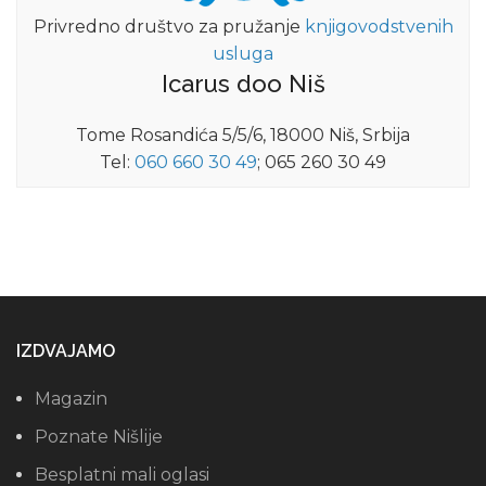
Privredno društvo za pružanje
knjigovodstvenih
usluga
Icarus doo Niš
Tome Rosandića 5/5/6, 18000 Niš, Srbija
Tel:
060 660 30 49
; 065 260 30 49
IZDVAJAMO
Magazin
Poznate Nišlije
Besplatni mali oglasi