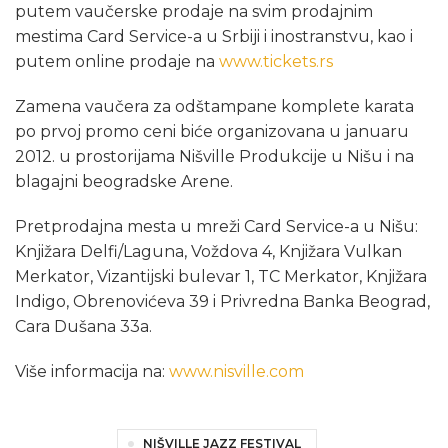
putem vaučerske prodaje na svim prodajnim
mestima Card Service-a u Srbiji i inostranstvu, kao i
putem online prodaje na
www.tickets.rs
Zamena vaučera za odštampane komplete karata
po prvoj promo ceni biće organizovana u januaru
2012. u prostorijama Nišville Produkcije u Nišu i na
blagajni beogradske Arene.
Pretprodajna mesta u mreži Card Service-a u Nišu:
Knjižara Delfi/Laguna, Voždova 4, Knjižara Vulkan
Merkator, Vizantijski bulevar 1, TC Merkator, Knjižara
Indigo, Obrenovićeva 39 i Privredna Banka Beograd,
Cara Dušana 33a.
Više informacija na:
www.nisville.com
NIŠVILLE JAZZ FESTIVAL