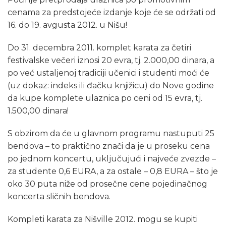
cenama za predstojeće izdanje koje će se održati od
16. do 19. avgusta 2012. u Nišu!
Do 31. decembra 2011. komplet karata za četiri
festivalske večeri iznosi 20 evra, tj. 2.000,00 dinara, a
po već ustaljenoj tradiciji učenici i studenti moći će
(uz dokaz: indeks ili đačku knjižicu) do Nove godine
da kupe komplete ulaznica po ceni od 15 evra, tj.
1.500,00 dinara!
S obzirom da će u glavnom programu nastuputi 25
bendova – to praktično znači da je u proseku cena
po jednom koncertu, uključujući i najveće zvezde –
za studente 0,6 EURA, a za ostale – 0,8 EURA – što je
oko 30 puta niže od prosečne cene pojedinačnog
koncerta sličnih bendova.
Kompleti karata za Nišville 2012. mogu se kupiti