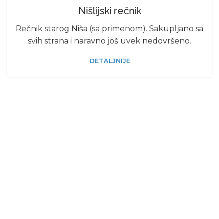
Nišlijski rečnik
Rečnik starog Niša (sa primenom). Sakupljano sa
svih strana i naravno još uvek nedovršeno.
DETALJNIJE