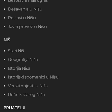
Besplatni mali oglasi
Dešavanja u Nišu
Poslovi u Nišu
Javni prevoz u Nišu
NIŠ
Stari Niš
Geografija Niša
Istorija Niša
Istorijski spomenici u Nišu
Verski objekti u Nišu
Rečnik starog Niša
PRIJATELJI