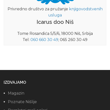
Privredno društvo za pružanje
knjigovodstvenih
usluga
Icarus doo Niš
Tome Rosandića 5/5/6, 18000 Niš, Srbija
Tel:
060 660 30 49
; 065 260 30 49
IZDVAJAMO
Magazin
Poznate Nišlije