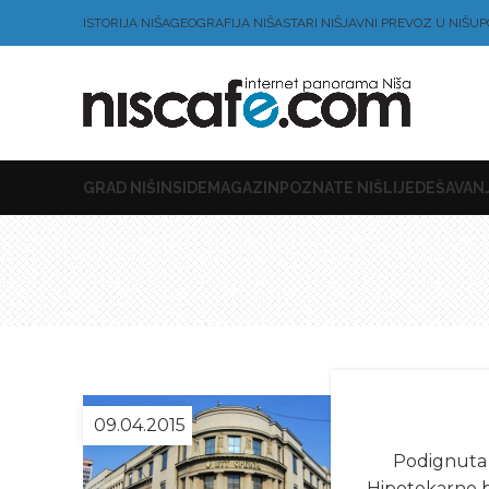
ISTORIJA NIŠA
GEOGRAFIJA NIŠA
STARI NIŠ
JAVNI PREVOZ U NIŠU
P
GRAD NIŠ
INSIDE
MAGAZIN
POZNATE NIŠLIJE
DEŠAVANJ
09.04.2015
Podignuta j
Hipotekarne b