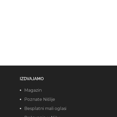
IZDVAJAMO
Magazin
Poznate Nišlije
Besplatni mali oglasi