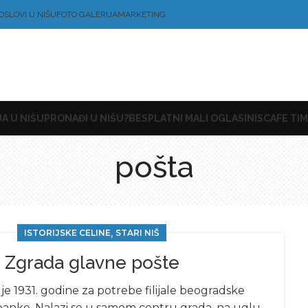
OSLOVI U NIŠU
FOTO GALERIJA
MARKETING
A U NIŠU
PRONAĐI U NIŠU?
BESPLATNI MALI OGLASI
NISCAFE TIM
pošta
,
ISTORIJSKE CELINE
STARI NIŠ
Zgrada glavne pošte
e 1931. godine za potrebe filijale beogradske
anke. Nalazi se u samom centru grada, na uglu