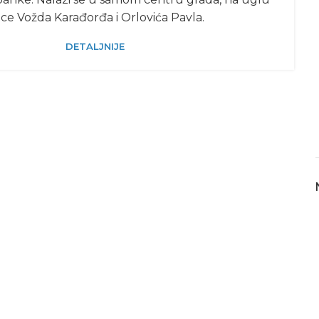
ice Vožda Karađorđa i Orlovića Pavla.
DETALJNIJE