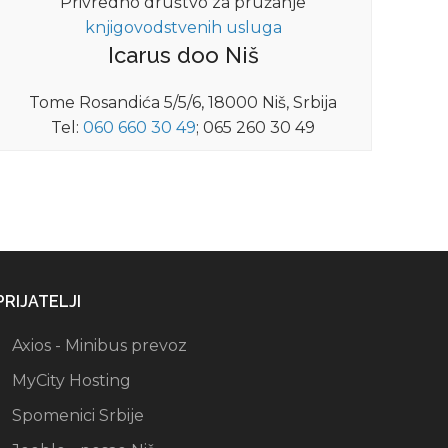
Privredno društvo za pružanje
knjigovodstvenih usluga
Icarus doo Niš
Tome Rosandića 5/5/6, 18000 Niš, Srbija
Tel:
060 660 30 49
; 065 260 30 49
PRIJATELJI
Axios - Minibus prevoz
MyCity Hosting
Spomenici Srbije