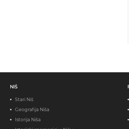
NIŠ
Stari Niš
Geografija Niša
Istorija Niša