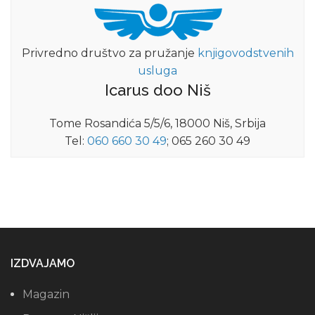
Privredno društvo za pružanje
knjigovodstvenih
usluga
Icarus doo Niš
Tome Rosandića 5/5/6, 18000 Niš, Srbija
Tel:
060 660 30 49
; 065 260 30 49
IZDVAJAMO
Magazin