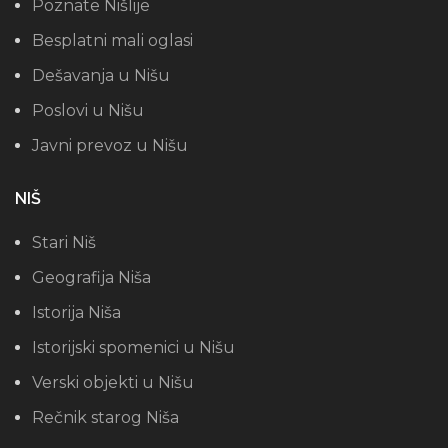
Poznate Nišlije
Besplatni mali oglasi
Dešavanja u Nišu
Poslovi u Nišu
Javni prevoz u Nišu
NIŠ
Stari Niš
Geografija Niša
Istorija Niša
Istorijski spomenici u Nišu
Verski objekti u Nišu
Rečnik starog Niša