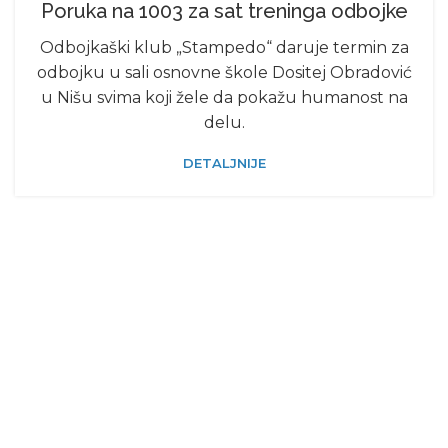
Poruka na 1003 za sat treninga odbojke
Odbojkaški klub „Stampedo“ daruje termin za
odbojku u sali osnovne škole Dositej Obradović
u Nišu svima koji žele da pokažu humanost na
delu.
DETALJNIJE