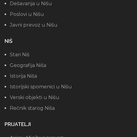
Dešavanja u Nišu
Poslovi u Nišu
Javni prevoz u Nišu
NIŠ
Stari Niš
Geografija Niša
Istorija Niša
Istorijski spomenici u Nišu
Verski objekti u Nišu
Rečnik starog Niša
PRIJATELJI