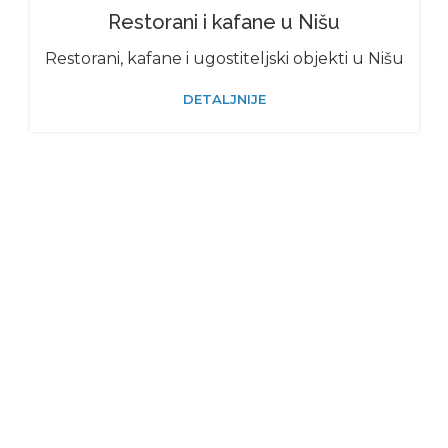
Restorani i kafane u Nišu
Restorani, kafane i ugostiteljski objekti u Nišu
DETALJNIJE