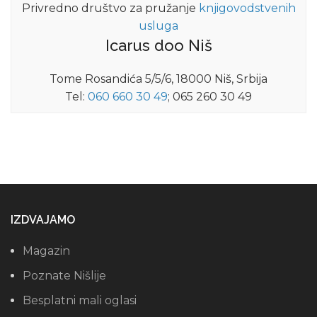
Privredno društvo za pružanje
knjigovodstvenih
usluga
Icarus doo Niš
Tome Rosandića 5/5/6, 18000 Niš, Srbija
Tel:
060 660 30 49
; 065 260 30 49
IZDVAJAMO
Magazin
Poznate Nišlije
Besplatni mali oglasi